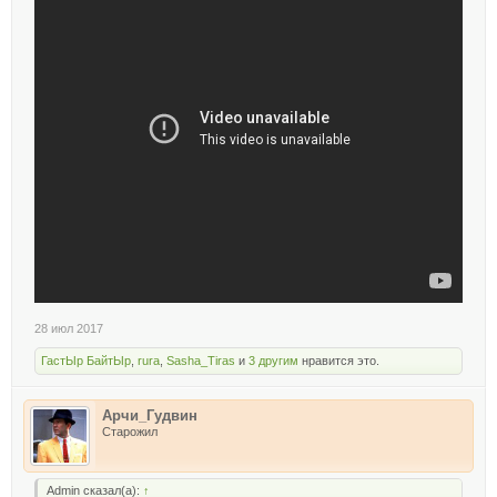
28 июл 2017
ГастЫр БайтЫр
,
rura
,
Sasha_Tiras
и
3 другим
нравится это.
Арчи_Гудвин
Старожил
Admin сказал(а):
↑