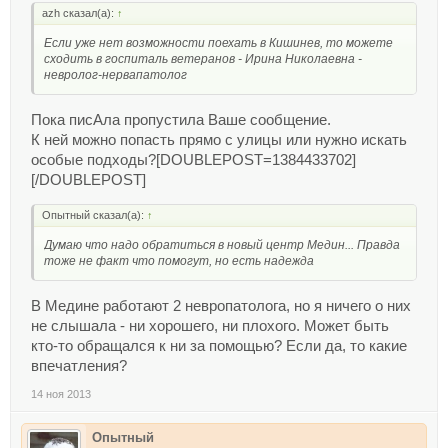
azh сказал(а):
↑
Если уже нет возможности поехать в Кишинев, то можете
сходить в госпиталь ветеранов - Ирина Николаевна -
невролог-нервапатолог
Пока писАла пропустила Ваше сообщение.
К ней можно попасть прямо с улицы или нужно искать
особые подходы?[DOUBLEPOST=1384433702]
[/DOUBLEPOST]
Опытный сказал(а):
↑
Думаю что надо обратиться в новый центр Медин... Правда
тоже не факт что помогут, но есть надежда
В Медине работают 2 невропатолога, но я ничего о них
не слышала - ни хорошего, ни плохого. Может быть
кто-то обращался к ни за помощью? Если да, то какие
впечатления?
14 ноя 2013
Опытный