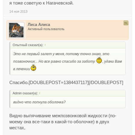
я тоже советую к Нагачевской.
14 ноя 2013
Лиса Алиса
Активный пользователь
Опытный сказал(а):
↑
Это не первый залет у меня, потому точно знаю, это
позвоночник... Но все равно спасибо за заботу
, удачи Вам
в лечении
Спасибо.[DOUBLEPOST=1384437117][/DOUBLEPOST]
Admin сказал(а):
↑
видно что лопнула оболочка?
Видно выпячивание межпозвонковой жидкости (по-
моему она все-таки в какой-то оболочке) в двух
местах,