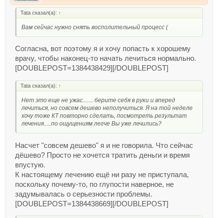
Tata сказал(а):
↑
Вам сейчас нужно снять восполительный процесс (
Согласна, вот поэтому я и хочу попасть к хорошему
врачу, чтобы наконец-то начать лечиться нормально.
[DOUBLEPOST=1384438429][/DOUBLEPOST]
Tata сказал(а):
↑
Нет это еще не ужас....... берите себя в руки и вперед
лечиться, но совсем дешево неполучиться. Я на той неделе
хочу тоже КТ повторно сделать, посмотреть результат
лечения.....по ощущениям легче Вы уже лечились?
Насчет "совсем дешево" я и не говорила. Что сейчас
дёшево? Просто не хочется тратить деньги и время
впустую.
К настоящему лечению ещё ни разу не приступала,
поскольку почему-то, по глупости наверное, не
задумывалась о серьезности проблемы.
[DOUBLEPOST=1384438669][/DOUBLEPOST]