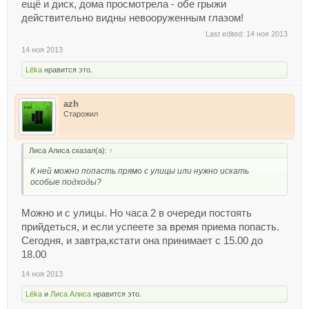
ещё и диск, дома просмотрела - обе грыжи
действительно видны невооруженным глазом!
Last edited:
14 ноя 2013
14 ноя 2013
Lёka
нравится это.
azh
Старожил
Лиса Алиса сказал(а):
↑
К ней можно попасть прямо с улицы или нужно искать
особые подходы?
Можно и с улицы. Но часа 2 в очереди постоять
прийдеться, и если успеете за время приема попасть.
Сегодня, и завтра,кстати она принимает с 15.00 до
18.00
14 ноя 2013
Lёka
и
Лиса Алиса
нравится это.