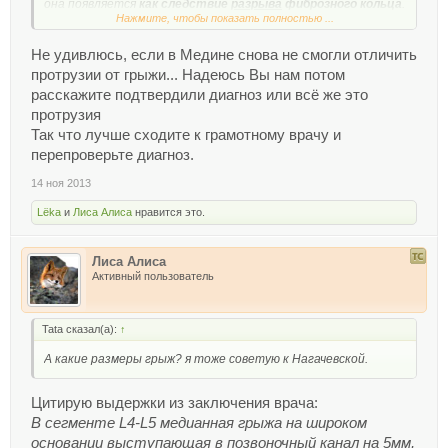
она появляется
как следствие
разрыва
фиброзного кольца
.
Нажмите, чтобы показать полностью ...
В этот период пациент может почувствовать неприятные
болевые ощущения в позвоночнике и двигательные
нарушения.
Не удивлюсь, если в Медине снова не смогли отличить
протрузии от грыжи... Надеюсь Вы нам потом
Источник:
http://thedifference.ru/chem-otlichaetsya-protruziya-
расскажите подтвердили диагноз или всё же это
ot-gryzhi/
протрузия
Так что лучше сходите к грамотному врачу и
перепроверьте диагноз.
14 ноя 2013
Lёka
и
Лиса Алиса
нравится это.
Лиса Алиса
Активный пользователь
Tata сказал(а):
↑
А какие размеры грыж? я тоже советую к Нагачевской.
Цитирую выдержки из заключения врача:
В сегменте L4-L5 медианная грыжа на широком
основании выступающая в позвоночный канал на 5мм,