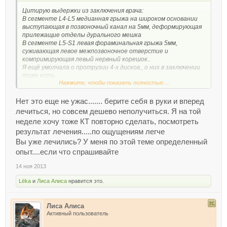
Цитирую выдержки из заключения врача:
В сегменте L4-L5 медианная грыжа на широком основании
выступающая в позвоночный канал на 5мм, деформирующая
прилежащие отделы дурального мешка
В сегменте L5-S1 левая фораминальная грыжа 5мм,
суживающая левое межпозвоночное отверстие и
компримирующая левый нервный корешок.
.
Я ещё умолчала о протрузии 4-х дисков., о них в заключении
тоже есть.
Нажмите, чтобы показать полностью ...
Просто фильм ужасов какой-то.
Нет это еще не ужас....... берите себя в руки и вперед
лечиться, но совсем дешево неполучиться. Я на той
неделе хочу тоже КТ повторно сделать, посмотреть
результат лечения.....по ощущениям легче
Вы уже лечились? У меня по этой теме определенный
опыт....если что спрашивайте
14 ноя 2013
Lёka
и
Лиса Алиса
нравится это.
Лиса Алиса
Активный пользователь