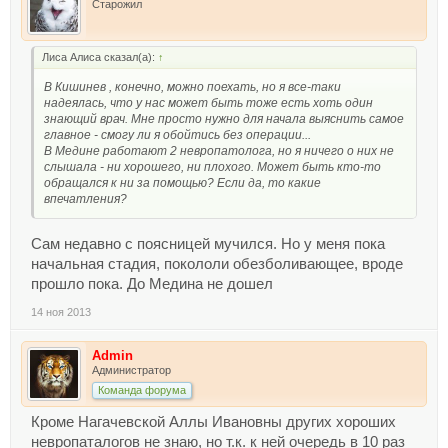
Старожил
Лиса Алиса сказал(а):
↑
В Кишинев , конечно, можно поехать, но я все-таки
надеялась, что у нас может быть тоже есть хоть один
знающий врач. Мне просто нужно для начала выяснить самое
главное - смогу ли я обойтись без операции...
В Медине работают 2 невропатолога, но я ничего о них не
слышала - ни хорошего, ни плохого. Может быть кто-то
обращался к ни за помощью? Если да, то какие
впечатления?
Сам недавно с поясницей мучился. Но у меня пока
начальная стадия, покололи обезболивающее, вроде
прошло пока. До Медина не дошел
14 ноя 2013
Admin
Администратор
Команда форума
Кроме Нагачевской Аллы Ивановны других хороших
невропаталогов не знаю, но т.к. к ней очередь в 10 раз