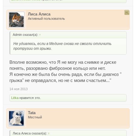
Лиса Алиса
Активный пользователь
Admin сказал(а):
↑
Не удивлюсь, если в Медине снова не смогли отличить
протрузии от грыжи.
Вполне возможно, что Я не могу на снимке и диске
понять, разорвано фиброзное кольцо или нет.
Я конечно же была бы очень рада, если бы диагноз "
грыжа" не оправдался, но не с моим счастьем..."
14 ноя 2013
Lёka
нравится это.
Tata
Местный
Лиса Алиса сказал(а):
↑