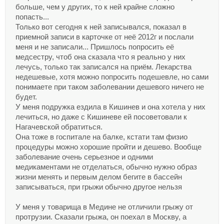
больше, чем у других, то к ней крайне сложно
попасть...
Только вот сегодня к ней записывался, показал в
приемной записи в карточке от неё 2012г и послали
меня и не записали... Пришлось попросить её
медсестру, чтоб она сказала что я реально у них
лечусь, только так записался на приём. Лекарства
недешевые, хотя можно попросить подешевле, но сами
понимаете при таком заболевании дешевого ничего не
будет.
У меня подружка ездила в Кишинев и она хотела у них
лечиться, но даже с Кишиневе ей посоветовали к
Нагачевской обратиться.
Она тоже в госпитале на балке, кстати там физио
процедуры можно хорошие пройти и дешево. Вообще
заболевание очень серьезное и одними
медикаментами не отделаться, обычно нужно образ
жизни менять и первым делом бегите в бассейн
записываться, при грыжи обычно другое нельзя
У меня у товарища в Медине не отличили грыжу от
протрузии. Сказали грыжа, он поехал в Москву, а