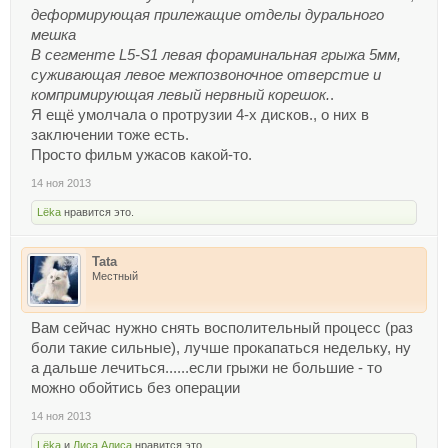
деформирующая прилежащие отделы дурального
мешка
В сегменте L5-S1 левая фораминальная грыжа 5мм,
суживающая левое межпозвоночное отверстие и
компримирующая левый нервный корешок.
.
Я ещё умолчала о протрузии 4-х дисков., о них в
заключении тоже есть.
Просто фильм ужасов какой-то.
14 ноя 2013
Lёka
нравится это.
Tata
Местный
Вам сейчас нужно снять восполительный процесс (раз
боли такие сильные), лучше прокапаться недельку, ну
а дальше лечиться......если грыжи не большие - то
можно обойтись без операции
14 ноя 2013
Lёka
и
Лиса Алиса
нравится это.