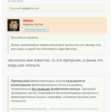
14 ноя 2013
Опытный
нравится это.
Admin
Администратор
Команда форума
Лиса Алиса сказал(а):
↑
Видно выпячивание межпозвонковой жидкости (по-моему она
все-таки в какой-то оболочке) в двух местах,
насколько мне известно, то это протрузия, а грыжа это
когда уже лопнуло
Протрузией
межпозвонковых дисков
называется
выпячивание
межпозвоночного диска за уровень
позвоночника
без разрыва
фиброзного кольца
. Причиной
протрузий часто становятся дегенеративные процессы в
межпозвоночных дисках, например, снижение высоты тел
позвонков.
Межпозвонковая грыжа
– это следующий этап протрузии,