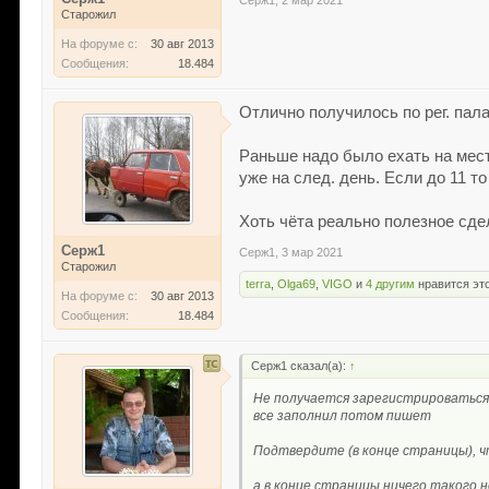
Серж1
,
2 мар 2021
Старожил
На форуме с:
30 авг 2013
Сообщения:
18.484
Отлично получилось по рег. пала
Раньше надо было ехать на месте
уже на след. день. Если до 11 то
Хоть чёта реально полезное сдел
Серж1
Серж1
,
3 мар 2021
Старожил
terra
,
Olga69
,
VIGO
и
4 другим
нравится это
На форуме с:
30 авг 2013
Сообщения:
18.484
Серж1 сказал(а):
↑
Не получается зарегистрироваться
все заполнил потом пишет
Подтвердите (в конце страницы), 
а в конце страницы ничего такого н