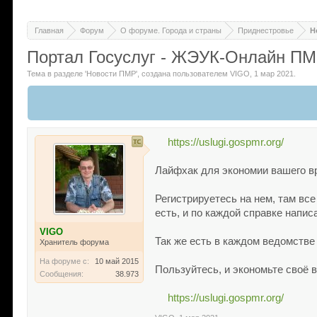
Главная
Форум
О форуме. Города и страны
Приднестровье
Н
Портал Госуслуг - ЖЭУК-Онлайн П
Тема в разделе '
Новости ПМР
'
, создана пользователем
VIGO
,
1 мар 2021
.
https://uslugi.gospmr.org/
Лайфхак для экономии вашего вр
Регистрируетесь на нем, там все
есть, и по каждой справке напи
VIGO
Так же есть в каждом ведомстве
Хранитель форума
На форуме с:
10 май 2015
Пользуйтесь, и экономьте своё 
Сообщения:
38.973
https://uslugi.gospmr.org/