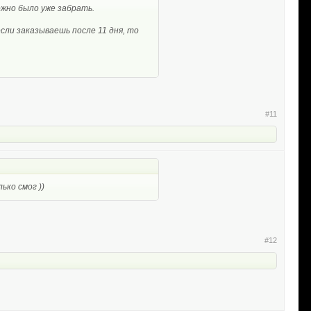
можно было уже забрать.
сли заказываешь после 11 дня, то
#11
ько смог ))
#12