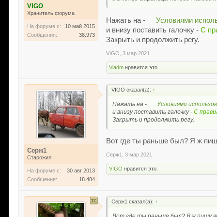
VIGO
Хранитель форума
Нажать на -
Условиями испол
На форуме с:
10 май 2015
и внизу поставить галочку -
С пр
Сообщения:
38.973
Закрыть и продолжить регу.
VIGO
,
3 мар 2021
Vladm
нравится это.
VIGO сказал(а):
↑
Нажать на -
Условиями использо
и внизу поставить галочку -
С прави
Закрыть и продолжить регу.
Вот где ты раньше был? Я ж пиш
Серж1
Серж1
,
3 мар 2021
Старожил
VIGO
нравится это.
На форуме с:
30 авг 2013
Сообщения:
18.484
Серж1 сказал(а):
↑
Вот где ты раньше был? Я ж пишу в