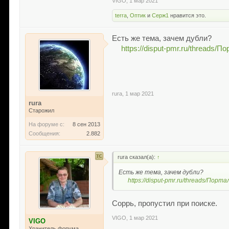
VIGO
,
1 мар 2021
terra
,
Оптик
и
Серж1
нравится это.
Есть же тема, зачем дубли?
https://disput-pmr.ru/threads/
rura
,
1 мар 2021
rura
Старожил
На форуме с:
8 сен 2013
Сообщения:
2.882
rura сказал(а):
↑
Есть же тема, зачем дубли?
https://disput-pmr.ru/threads/Пор
Соррь, пропустил при поиске.
VIGO
,
1 мар 2021
VIGO
Хранитель форума