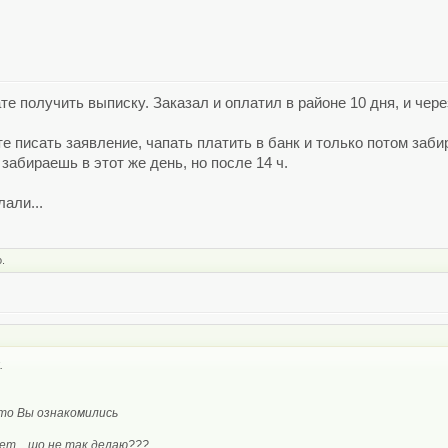
те получить выписку. Заказал и оплатил в районе 10 дня, и чер
 писать заявление, чапать платить в банк и только потом заби
 забираешь в этот же день, но после 14 ч.
али...
.
.
что Вы ознакомились
ет... шо не так делаю???