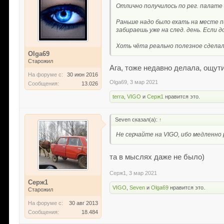
Отлично получилось по рег. палате 
Раньше надо было ехать на месте п
забираешь уже на след. день. Если д
Хоть чёта реально полезное сделали
Olga69
Старожил
Ага, тоже недавно делала, ощути
На форуме с:
30 июн 2016
Olga69
,
3 мар 2021
Сообщения:
13.026
terra
,
VIGO
и
Серж1
нравится это.
Seven сказал(а):
↑
Не серчайте на VIGO, ибо медленно 
та в мыслях даже не было)
Серж1
,
3 мар 2021
Серж1
VIGO
,
Seven
и
Olga69
нравится это.
Старожил
На форуме с:
30 авг 2013
Сообщения:
18.484