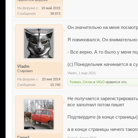
На форуме с:
10 май 2015
Сообщения:
38.973
Он значительно на меня посмотр
Я повиновался. Он внимательно 
- Все верно. А то было у меня п
(с) Понедельник начинается в с
Vladm
Старожил
Vladm
,
1 мар 2021
На форуме с:
20 янв 2014
Толмач
,
Оптик
и
VIGO
нравится это.
Сообщения:
15.740
Не получается зарегистрировать
все заполнил потом пишет
Подтвердите (в конце страницы)
а в конце страницы ничего такого
Серж1