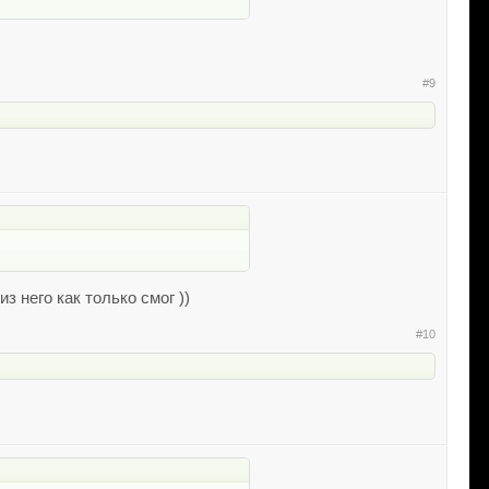
#9
 него как только смог ))
#10