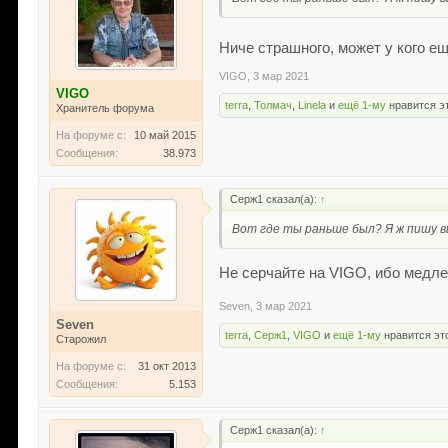
Ниче страшного, может у кого ещ
VIGO
,
3 мар 2021
VIGO
terra
,
Толмач
,
Linela
и
ещё 1-му
нравится э
Хранитель форума
На форуме с:
10 май 2015
Сообщения:
38.973
Серж1 сказал(а):
↑
Вот где ты раньше был? Я ж пишу в
Не серчайте на VIGO, ибо медлен
Seven
,
3 мар 2021
Seven
terra
,
Серж1
,
VIGO
и
ещё 1-му
нравится эт
Старожил
На форуме с:
31 окт 2013
Сообщения:
5.153
Серж1 сказал(а):
↑