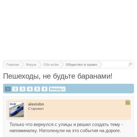
Главная
Форум
Обо всём
Общество и право
Пешеходы, не будьте баранами!
1
2
3
4
5
6
Вперёд >
alexisbn
Старожил
Только что вернулся с улицы и решил создать тему -
напоминалку. Натолкнули на это события на дороге.