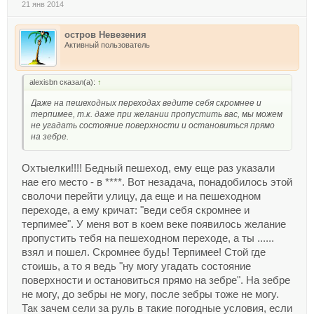
21 янв 2014
остров Невезения
Активный пользователь
alexisbn сказал(а):
↑
Даже на пешеходных переходах ведите себя скромнее и
терпимее, т.к. даже при желании пропустить вас, мы можем
не угадать состояние поверхности и остановиться прямо
на зебре.
Охтыелки!!!! Бедный пешеход, ему еще раз указали
нае его место - в ****. Вот незадача, понадобилось этой
сволочи перейти улицу, да еще и на пешеходном
переходе, а ему кричат: "веди себя скромнее и
терпимее". У меня вот в коем веке появилось желание
пропустить тебя на пешеходном переходе, а ты ......
взял и пошел. Скромнее будь! Терпимее! Стой где
стоишь, а то я ведь "ну могу угадать состояние
поверхности и остановиться прямо на зебре". На зебре
не могу, до зебры не могу, после зебры тоже не могу.
Так зачем сели за руль в такие погодные условия, если