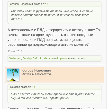
остров Невезения сказал(а):
↑
Так зачем сели за руль в такие погодные условия, если не
можете контролировать ни себя, ни своего железного
коня?!?!
А несогласным с ПДД интерпретирую цитату выше: Так
зачем вышли на проезжую часть в такие погодные
условия, если ни ПДД не знаете, ни оценить
расстояние до подъезжающего авто не можете?
21 янв 2014
Sedecrem
,
ГастЫр БайтЫр
,
alexisbn
и
4 другим
нравится это.
остров Невезения
Активный пользователь
alexisbn сказал(а):
↑
А вы в клетке с тигром тоже права качаете и указываете
ему на то что именно вы Царь природы?
Бараны ..... Клетка .... Тигр..... Царь природы..... Оно и