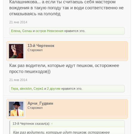
Калашникова... а если ты считаешь себя мастером
вождения в такую погоду так и води соответственно не
отмазываясь на гололёд
21 янв 2014
Елена
,
Genau
и
остров Невезения
нравится это.
13-й Чертенок
Старожил
Как раз водители, которые идут пешком, осторожнее
просто пешеходов))
21 янв 2014
Гера
,
alexisbn
,
Серж1
и
2 другим
нравится это.
Арчи_Гудвин
Старожил
13-й Чертенок сказал(а):
↑
Как раз водители, которые идут пешком, осторожнее