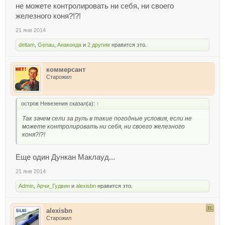
не можете контролировать ни себя, ни своего
железного коня?!?!
21 янв 2014
deltam
,
Genau
,
Анаконда
и
2 другим
нравится это.
коммерсант
Старожил
остров Невезения сказал(а):
↑
Так зачем сели за руль в такие погодные условия, если не
можете контролировать ни себя, ни своего железного
коня?!?!
Еще один Дункан Маклауд...
21 янв 2014
Admin
,
Арчи_Гудвин
и
alexisbn
нравится это.
alexisbn
Старожил