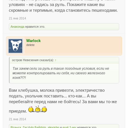
уловиях - не садись за руль. Покажите какие вы
скромные и терпимые, когда становитесь пешеходами.
21 янв 2014
Анаконда
нравится это.
Warlock
delete
остров Невезения сказал(а):
↑
Так зачем сели за руль в такие погодные условия, если не
можете контролировать ни себя, ни своего железного
коня?!?!
Вам хлебушка, молока привезти, электричество
подать, укольчик поставить... кто-как... А вы
перебегайте перед нами не бойтесь! За вами мы то-же
приедем.
21 янв 2014
Розыск
,
ГастЫр БайтЫр
,
alexisbn
и
ещё 1-му
нравится это.