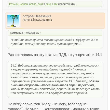
Розыск
,
Genau
,
amino_acid
и
ещё 1-му
нравится это.
остров Невезения
Активный пользователь
коммерсант сказал(а):
↑
Читайте пожалуйста товарищи пешеходы ПДД пункт 4.5 и
думайте, почему вообще такой пункт придуман.
Раз сослались на эту статью ПДД, то уж прчтите и 14.1
14.1. Водитель транспортного средства, приближающегося
к нерегулируемому пешеходному переходу (понятия
регулируемого и нерегулируемого пешеходного перехода
аналогичны понятиям регулируемого и нерегулируемого
перекрестка, установленным в пункте 13.3. Правил),
обязан
снизить скорость или остановиться перед переходом
,
чтобы пропустить пешеходов, переходящих проезжую часть
или вступивших на нее для осуществления перехода.
Не вижу вариантов "Могу - не могу, гололед не
гололед". Не умеешь контролировать машину в таких