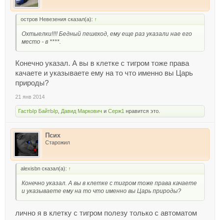
остров Невезения сказал(а):
↑
Охтыелки!!!! Бедный пешеход, ему еще раз указали нае его
место - в ****.
Конечно указал. А вы в клетке с тигром тоже права
качаете и указываете ему на то что именно вы Царь
природы?
21 янв 2014
ГастЫр БайтЫр
,
Давид Маркович
и
Серж1
нравится это.
Псих
Старожил
alexisbn сказал(а):
↑
Конечно указал. А вы в клетке с тигром тоже права качаете
и указываете ему на то что именно вы Царь природы?
лично я в клетку с тигром полезу только с автоматом