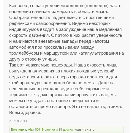
Как всегда с наступлением холодов (гололедов) часть
населения начинает замерзать в области мозга.
Сообразительность падает вместе с простейшими
рефлексами самосохранения. Видимо некоторых
индивидуумов вводит в заблуждение наша медленная
скорость движения. От этого в них растет уверенность
и начинаются внезапные выпады перед капотом
автомобиля при проскальзывания между
троллейбусом и маршруткой или катапультирования на
другую сторону улицы.
Так вот, уважаемые пешеходы. Наша скорость лишь
вынужденная мера из-за плохих погодных условий,
ведь остановить авто теперь гораздо сложнее и для
этой процедуры нам нужно больше места. Даже на
пешеходных переходах ведите себя скромнее и
терпимее, т.к. даже при желании пропустить вас, мы
можем не угадать состояние поверхности и
остановиться прямо на зебре. Это не наглость, а зима.
Всем здоровья.
21 янв 2014
Волчишка
,
Alex 007
,
Ноночка
и
19 другим
нравится это.