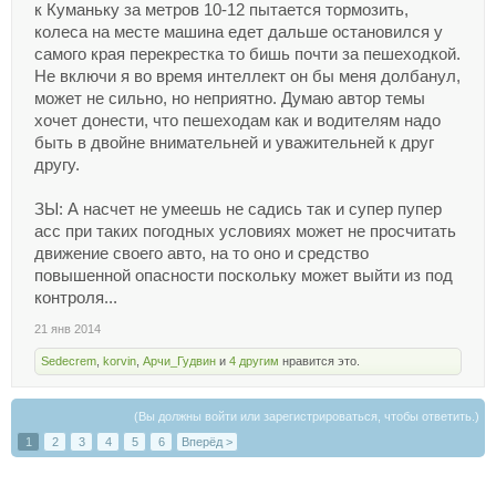
к Куманьку за метров 10-12 пытается тормозить,
колеса на месте машина едет дальше остановился у
самого края перекрестка то бишь почти за пешеходкой.
Не включи я во время интеллект он бы меня долбанул,
может не сильно, но неприятно. Думаю автор темы
хочет донести, что пешеходам как и водителям надо
быть в двойне внимательней и уважительней к друг
другу.
ЗЫ: А насчет не умеешь не садись так и супер пупер
асс при таких погодных условиях может не просчитать
движение своего авто, на то оно и средство
повышенной опасности поскольку может выйти из под
контроля...
21 янв 2014
Sedecrem
,
korvin
,
Арчи_Гудвин
и
4 другим
нравится это.
(Вы должны войти или зарегистрироваться, чтобы ответить.)
1
2
3
4
5
6
Вперёд >