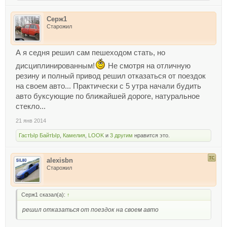
Серж1
Старожил
А я седня решил сам пешеходом стать, но
дисциплинированным!
Не смотря на отличную
резину и полный привод решил отказаться от поездок
на своем авто... Практически с 5 утра начали будить
авто буксующие по ближайшей дороге, натуральное
стекло...
21 янв 2014
ГастЫр БайтЫр
,
Камелия
,
LOOK
и
3 другим
нравится это.
alexisbn
Старожил
Серж1 сказал(а):
↑
решил отказаться от поездок на своем авто