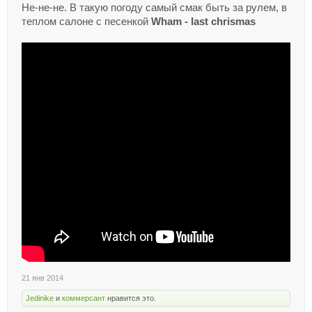
Не-не-не. В такую погоду самый смак быть за рулем, в
теплом салоне с песенкой
Wham - last chrismas
21 янв 2014
Jedinike
и
коммерсант
нравится это.