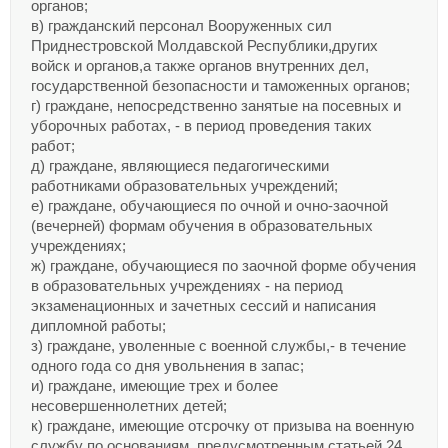
органов;
в) гражданский персонал Вооруженных сил
Приднестровской Молдавской Республики,других
войск и органов,а также органов внутренних дел,
государственной безопасности и таможенных органов;
г) граждане, непосредственно занятые на посевных и
уборочных работах, - в период проведения таких
работ;
д) граждане, являющиеся педагогическими
работниками образовательных учреждений;
е) граждане, обучающиеся по очной и очно-заочной
(вечерней) формам обучения в образовательных
учреждениях;
ж) граждане, обучающиеся по заочной форме обучения
в образовательных учреждениях - на период
экзаменационных и зачетных сессий и написания
дипломной работы;
з) граждане, уволенные с военной службы,- в течение
одного года со дня увольнения в запас;
и) граждане, имеющие трех и более
несовершеннолетних детей;
к) граждане, имеющие отсрочку от призыва на военную
службу по основаниям, предусмотренным статьей 24