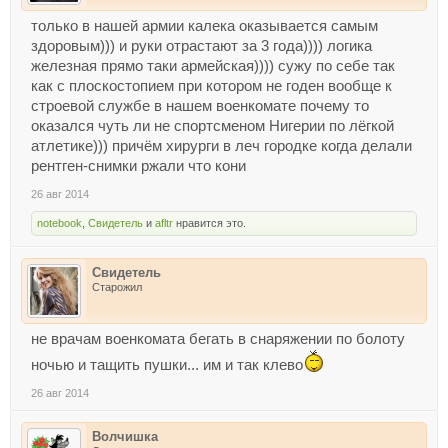
только в нашей армии калека оказывается самым
здоровым))) и руки отрастают за 3 года)))) логика
железная прямо таки армейская)))) сужу по себе так
как с плоскостопием при котором не годен вообще к
строевой службе в нашем военкомате почему то
оказался чуть ли не спортсменом Нигерии по лёгкой
атлетике))) причём хирурги в леч городке когда делали
рентген-снимки ржали что кони
26 авг 2014
notebook
,
Свидетель
и
afltr
нравится это.
Свидетель
Старожил
не врачам военкомата бегать в снаряжении по болоту
ночью и тащить пушки... им и так клево
26 авг 2014
Волчишка