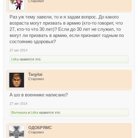
Старожил
Раз уж тему завели, то и я задам вопрос. До какого
возраста могут призвать в армию (кто-то говорит, что
27, кто-то что 30 лет)? Если до 30 лет не служил, то
могут ли призвать в армию, если признают годным по
состоянию здоровья?
27 авг 2014
Lёka
нравится это.
Targitai
Старожил
А шо в военнике написано?
27 авг 2014
Волчишка
и
Lёka
нравится это.
ОДОБРЯМС
Старожил