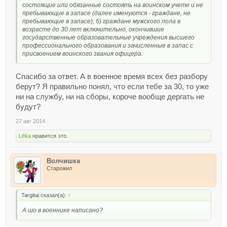
состоящие или обязанные состоять на воинском учете и не
пребывающие в запасе (далее именуются - граждане, не
пребывающие в запасе); б) граждане мужского пола в
возрасте до 30 лет включительно, окончившие
государственные образовательные учреждения высшего
профессионального образования и зачисленные в запас с
присвоением воинского звания офицера.
Спасибо за ответ. А в военное время всех без разбору
берут? Я правильно понял, что если тебе за 30, то уже
ни на службу, ни на сборы, короче вообще дергать не
будут?
27 авг 2014
Lёka
нравится это.
Волчишка
Старожил
Targitai сказал(а):
↑
А шо в военнике написано?