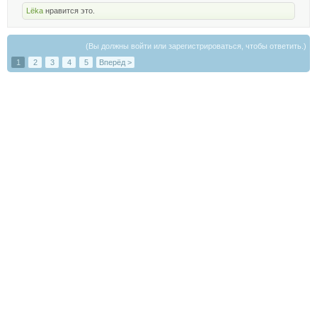
Lёka
нравится это.
(Вы должны войти или зарегистрироваться, чтобы ответить.)
1
2
3
4
5
Вперёд >