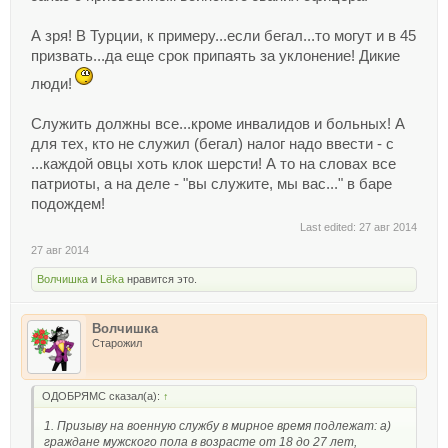
А зря! В Турции, к примеру...если бегал...то могут и в 45
призвать...да еще срок припаять за уклонение! Дикие
люди!
Служить должны все...кроме инвалидов и больных! А
для тех, кто не служил (бегал) налог надо ввести - с
...каждой овцы хоть клок шерсти! А то на словах все
патриоты, а на деле - "вы служите, мы вас..." в баре
подождем!
Last edited:
27 авг 2014
27 авг 2014
Волчишка
и
Lёka
нравится это.
Волчишка
Старожил
ОДОБРЯМС сказал(а):
↑
1. Призыву на военную службу в мирное время подлежат: а)
граждане мужского пола в возрасте от 18 до 27 лет,