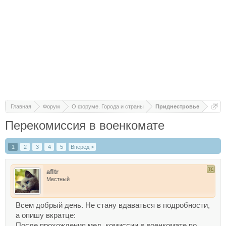
Главная
Форум
О форуме. Города и страны
Приднестровье
Перекомиссия в военкомате
1
2
3
4
5
Вперёд >
afltr
Местный
Всем добрый день. Не стану вдаваться в подробности,
а опишу вкратце:
После прохождения мед. комиссии в военкомате по