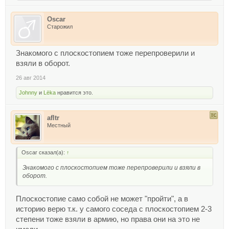
Oscar
Старожил
Знакомого с плоскостопием тоже перепроверили и
взяли в оборот.
26 авг 2014
Johnny
и
Lёka
нравится это.
afltr
Местный
Oscar сказал(а):
↑
Знакомого с плоскостопием тоже перепроверили и взяли в
оборот.
Плоскостопие само собой не может "пройти", а в
историю верю т.к. у самого соседа с плоскостопием 2-3
степени тоже взяли в армию, но права они на это не