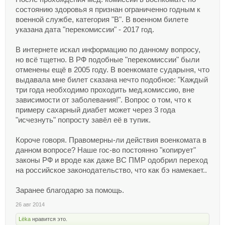
состоянию здоровья я признан ограниченно годным к
военной службе, категория "В". В военном билете
указана дата "перекомиссии" - 2017 год.
В интернете искал информацию по данному вопросу,
но всё тщетно. В РФ подобные "перекомиссии" были
отменены ещё в 2005 году. В военкомате сударыня, что
выдавала мне билет сказана нечто подобное: "Каждый
три года необходимо проходить мед.комиссию, вне
зависимости от заболевания!". Вопрос о том, что к
примеру сахарный диабет может через 3 года
"исчезнуть" попросту завёл её в тупик.
Короче говоря. Правомерны-ли действия военкомата в
данном вопросе? Наше гос-во постоянно "копирует"
законы РФ и вроде как даже ВС ПМР одобрил переход
на российское законодательство, что как бэ намекает..
Заранее благодарю за помощь.
26 авг 2014
Lёka
нравится это.