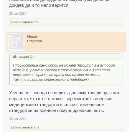
дойдет, да и то мало верится.
26 авг 2014
Lёka
нравится это.
Oscar
Старожил
afltr сказал(а):
↑
Плоскостопие само собой не может "пройти", а в историю
верю т.к. у самого соседа с плоскостопием 2-3 степени
тоже взяли в армию, но права они на это не имели.
Так что никто не сталкивался с подобным?
У меня нет повода не верить данному товарищу, а вот
вера в то, что кто-то может пересмотреть военные
медицинские стандарты в связи с изменением
стандартов на военное обмундирование, есть.
26 авг 2014
Lёka
нравится это.