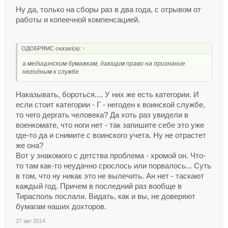
Ну да, только на сборы раз в два года, с отрывом от
работы и копеечной компенсацией.
ОДОБРЯМС сказал(а):
↑
а медицинским бумажкам, дающим право на признание
негодным к службе
Наказывать, бороться.... У них же есть категории. И
если стоит категории - Г - негоден к воинской службе,
то чего дергать человека? Да хоть раз увидели в
военкомате, что ноги нет - так запишите себе это уже
где-то да и снимите с воинского учета. Ну не отрастет
же она?
Вот у знакомого с детства проблема - хромой он. Что-
то там как-то неудачно срослось или порвалось... Суть
в том, что ну никак это не вылечить. Ан нет - таскают
каждый год. Причем в последний раз вообще в
Тирасполь послали. Видать, как и вы, не доверяют
бумагам наших дохторов.
27 авг 2014