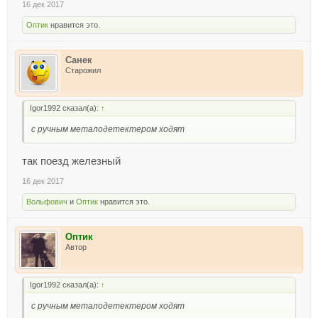
16 дек 2017
Оптик
нравится это.
Санек
Старожил
Igor1992 сказал(а):
↑
с ручным металодетектером ходят
так поезд железный
16 дек 2017
Вольфович
и
Оптик
нравится это.
Оптик
Автор
Igor1992 сказал(а):
↑
с ручным металодетектером ходят