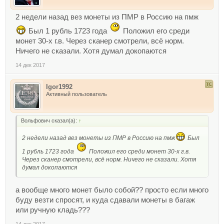
2 недели назад вез монеты из ПМР в Россию на пмж
Был 1 рубль 1723 года
Положил его среди
монет 30-х г.в. Через сканер смотрели, всё норм.
Ничего не сказали. Хотя думал докопаются
14 дек 2017
Igor1992
Активный пользователь
Вольфович сказал(а):
↑
2 недели назад вез монеты из ПМР в Россию на пмж
Был
1 рубль 1723 года
Положил его среди монет 30-х г.в.
Через сканер смотрели, всё норм. Ничего не сказали. Хотя
думал докопаются
а вообще много монет было собой?? просто если много
буду везти спросят, и куда сдавали монеты в багаж
или ручную кладь???
14 дек 2017