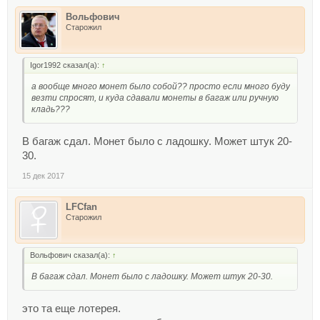
Вольфович
Старожил
Igor1992 сказал(а):
↑
а вообще много монет было собой?? просто если много буду
везти спросят, и куда сдавали монеты в багаж или ручную
кладь???
В багаж сдал. Монет было с ладошку. Может штук 20-
30.
15 дек 2017
LFCfan
Старожил
Вольфович сказал(а):
↑
В багаж сдал. Монет было с ладошку. Может штук 20-30.
это та еще лотерея.