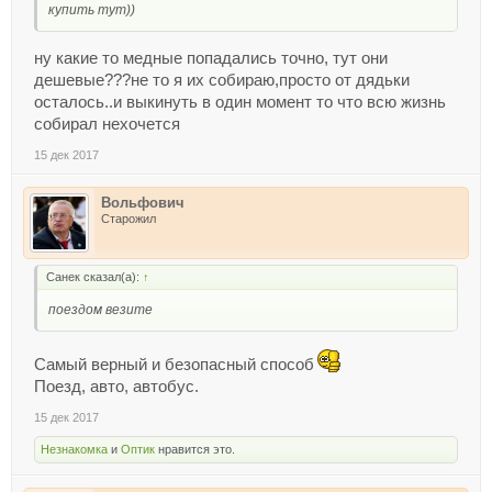
купить тут))
ну какие то медные попадались точно, тут они
дешевые???не то я их собираю,просто от дядьки
осталось..и выкинуть в один момент то что всю жизнь
собирал нехочется
15 дек 2017
Вольфович
Старожил
Санек сказал(а):
↑
поездом везите
Самый верный и безопасный способ
Поезд, авто, автобус.
15 дек 2017
Незнакомка
и
Оптик
нравится это.