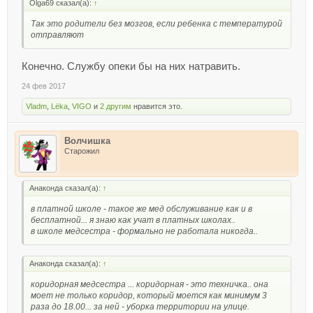
Olga69 сказал(а):
↑
Так это родители без мозгов, если ребенка с температурой
отправляют
Конечно. Службу опеки бы на них натравить.
24 фев 2017
Vladm
,
Lёka
,
VIGO
и
2 другим
нравится это.
Волчишка
Старожил
Анаконда сказал(а):
↑
в платной школе - такое же мед обслуживание как и в
бесплатной... я знаю как учат в платных школах..
в школе медсестра - формально не работала никогда..
Анаконда сказал(а):
↑
коридорная медсестра ... коридорная - это техничка.. она
моет не только коридор, который моется как минимум 3
раза до 18.00... за ней - уборка территории на улице.