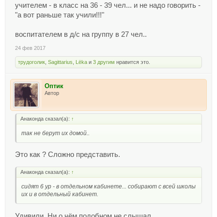
учителем - в класс на 36 - 39 чел... и не надо говорить -
"а вот раньше так учили!!!"
воспитателем в д/с на группу в 27 чел..
24 фев 2017
трудоголик
,
Sagittarius
,
Lёka
и
3 другим
нравится это.
Оптик
Автор
Анаконда сказал(а):
↑
так не берут их домой..
Это как ? Сложно представить.
Анаконда сказал(а):
↑
сидят 6 ур - в отдельном кабинете... собирают с всей школы
их и в отдельный кабинет.
Удивили. Ни о чём подобном не слышал.