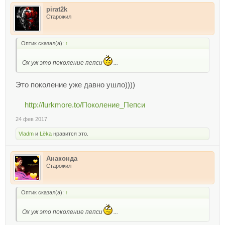
pirat2k
Старожил
Оптик сказал(а):
↑
Ох уж это поколение пепси
...
Это поколение уже давно ушло))))
http://lurkmore.to/Поколение_Пепси
24 фев 2017
Vladm
и
Lёka
нравится это.
Анаконда
Старожил
Оптик сказал(а):
↑
Ох уж это поколение пепси
...