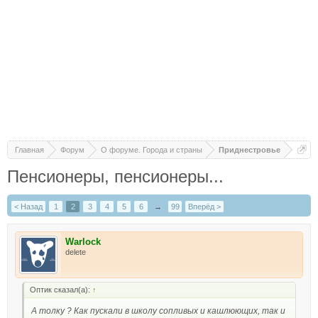
Главная
Форум
О форуме. Города и страны
Приднестровье
Пенсионеры, пенсионеры...
< Назад
1
2
3
4
5
6
→
99
Вперёд >
Warlock
delete
Оптик сказал(а):
↑
А толку ? Как пускали в школу сопливых и кашлюющих, так и