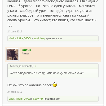
кабинет... дали любого свободного учителя. Он сидит с
ними - 6 уроков... но - это не один учитель.. меняются..
у кого - свободный урок - тот идёт туда.. т.к. дети из
разных классов, то и занимаются они там каждый
своим уроком... кто читает, кто пишет, кто списывает и
т.д.
24 фев 2017
Vladm
,
Lёka
,
VIGO
и
ещё 1-му
нравится это.
Оптик
Автор
Анаконда сказал(а):
↑
меня отправили в школу, дома некому сидеть с мной
Ох уж это поколение пепси
...
24 фев 2017
олег
,
Vladm
,
Lёka
и
3 другим
нравится это.