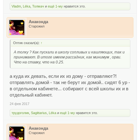
Vladm
,
Lёka
,
Толмач
и
ещё 1-му
нравится это.
Анаконда
Старожил
Оптик сказал(а):
↑
А толку ? Как пускали в школу сопливых и кашляющих, так и
принимают. В итоге имеем рассадник, как минимум , орви.
Что на ставку, что на 0.25.
а куда их девать, если их из дому - отправляют?!
отправлять домой - так не берут их домой.. сидят 6 ур -
в отдельном кабинете... собирают с всей школы их и в
отдельный кабинет.
24 фев 2017
трудоголик
,
Sagittarius
,
Lёka
и
ещё 1-му
нравится это.
Анаконда
Старожил