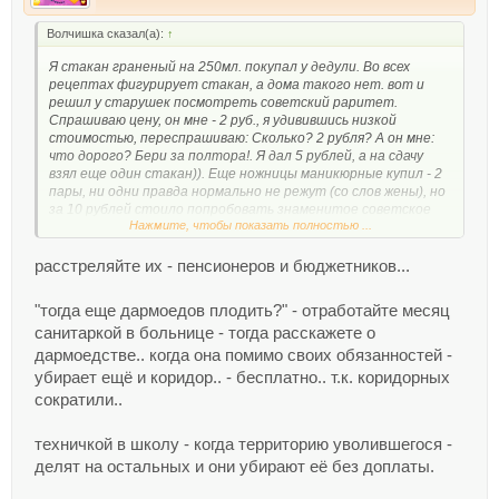
Волчишка сказал(а):
↑
Я стакан граненый на 250мл. покупал у дедули. Во всех
рецептах фигурирует стакан, а дома такого нет. вот и
решил у старушек посмотреть советский раритет.
Спрашиваю цену, он мне - 2 руб., я удивившись низкой
стоимостью, переспрашиваю: Сколько? 2 рубля? А он мне:
что дорого? Бери за полтора!. Я дал 5 рублей, а на сдачу
взял еще один стакан)). Еще ножницы маникюрные купил - 2
пары, ни одни правда нормально не режут (со слов жены), но
за 10 рублей стоило попробовать знаменитое советское
Нажмите, чтобы показать полностью ...
качество ))).
Это поможет снизить количество пенсионеров? Или
расстреляйте их - пенсионеров и бюджетников...
увеличит доходы в бюджет? Ах да, это сможет передвинуть
баланс в сторону когда работающих больше чем
"тогда еще дармоедов плодить?" - отработайте месяц
пенсионеров, вот только эти работающие тоже будут
санитаркой в больнице - тогда расскажете о
бюджетниками, а суть вопроса, что денег в бюджете не
хватает, зачем тогда еще дармоедов плодить?
дармоедстве.. когда она помимо своих обязанностей -
убирает ещё и коридор.. - бесплатно.. т.к. коридорных
сократили..
техничкой в школу - когда территорию уволившегося -
делят на остальных и они убирают её без доплаты.