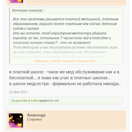
Волчишка сказал(а):
↑
Все эти проблемы решаются платной медициной, платным
образованием, гораздо более платным чем сейчас детским
садом и прочее.
Или вы хотите, чтоб коридорная медсестра убирала
коридор за час, остальные 7 часов пила чай в подсобке и
получала полную ставку? - это не возможно!
Пока медицина у нас бесплатная (условно бесплатная, если
вы так хотите), пока образование у нас бесплатное -
никогда не будут получать достойную зарплату ни
Нажмите, чтобы показать полностью ...
медсестры, ни нянечки в дет. саду.
А теперь что выберете Вы?
Платную школу с уборщицей и мед. сестрой на полную
в платной школе - такое же мед обслуживание как и в
ставку или бесплатную школу с формальной мед. сестрой
бесплатной... я знаю как учат в платных школах..
раз в неделю и уборку будут делать сами дети?
в школе медсестра - формально не работала никогда..
Вопрос даже не так нужно ставить, что выберут люди -
основная масса людей?
24 фев 2017
трудоголик
и
Lёka
нравится это.
Анаконда
Старожил