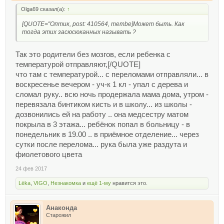
Olga69 сказал(а):
↑
[QUOTE="Оптик, post: 410564, membe]Может быть. Как
тогда этих засюсюканных называть ?
Так это родители без мозгов, если ребенка с
температурой отправляют,[/QUOTE]
что там с температурой... с переломами отправляли... в
воскресенье вечером - уч-к 1 кл - упал с дерева и
сломал руку.. всю ночь продержала мама дома, утром -
перевязала бинтиком кисть и в школу... из школы -
дозвонились ей на работу .. она медсестру матом
покрыла в 3 этажа... ребёнок попал в больницу - в
понедельник в 19.00 .. в приёмное отделение... через
сутки после перелома... рука была уже раздута и
фиолетового цвета
24 фев 2017
Lёka
,
VIGO
,
Незнакомка
и
ещё 1-му
нравится это.
Анаконда
Старожил