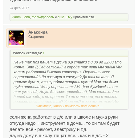
24 фев 2017
Vladm
,
Lёka
,
фельдфебель
и
ещё 1-му
нравится это.
Анаконда
Старожил
Warlock сказал(а):
↑
Не не так моя пашет в Д/с на 0,9 ставки с 8.00 до 22.00 это
норма. Это Д.Сад сельский, в городе так нет! Мы рады! Мы
хотим работать! Высшая категория! Первенцы всех
соревнований! Ша возьмут и срежут? Да так пахать! Я
раньше думал, что с рабты тащить нужно! Моя пол дома
туда отнесла! Могу перечислить! Мафон-бумбокс!, этот
там уже свой, Ноут для всех проведений, Мои колонки для
детей им надо, я не против. Та по мелочаям, та я просто
реально не знаю, что там? Уровень? я его искал, там! Им
Нажмите, чтобы показать полностью ...
надо! Фонарик галогеннвый? Он? Там он!!! смотрят им в
канализацию! Просто я живу в 150 метрах от сада и всё моё
если жена работает в д/с или в школе и мужа руки
там! К стати где дрель?
откуда надо + инструмент в доме... то он там будет
делать всё - ремонт, электрику и т.д.
да, из дому в школу тащат всё... как и в д/с - 2