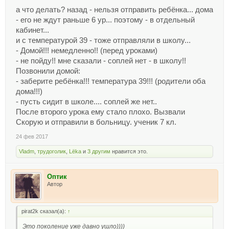
а что делать? назад - нельзя отправить ребёнка... дома
- его не ждут раньше 6 ур... поэтому - в отдельный
кабинет...
и с температурой 39 - тоже отправляли в школу...
- Домой!!! немедленно!! (перед уроками)
- не пойду!! мне сказали - соплей нет - в школу!!
Позвонили домой:
- заберите ребёнка!!! температура 39!!! (родители оба
дома!!!)
- пусть сидит в школе.... соплей же нет..
После второго урока ему стало плохо. Вызвали
Скорую и отправили в больницу. ученик 7 кл.
24 фев 2017
Vladm
,
трудоголик
,
Lёka
и
3 другим
нравится это.
Оптик
Автор
pirat2k сказал(а):
↑
Это поколение уже давно ушло))))