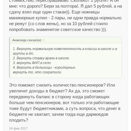
стоимостью, переспрашиваю: Сколько? 2 рубля? А он
мне: что дорого? Бери за полтора!. Я дал 5 рублей, а на
сдачу взял еще один стакан)). Еще ножницы
маникюрные купил - 2 пары, ни одни правда нормально
не режут (со слов жены), но за 10 рублей стоило
попробовать знаменитое советское качество ))).
Анаконда сказал(а):
↑
1. Вернуть нормальную комплектность в классы в школе и в
группы в д/с.
2. Вернуть ставку врача в школе.
3. вернуть ФАП в село
4. Вернуть в больницы - коридорных.
вернуть то, что сократили.
Это поможет снизить количество пенсионеров? Или
увеличит доходы в бюджет? Ах да, это сможет
передвинуть баланс в сторону когда работающих
больше чем пенсионеров, вот только эти работающие
тоже будут бюджетниками, а суть вопроса, что денег в
бюджете не хватает, зачем тогда еще дармоедов
плодить?
24 фев 2017