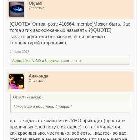
Olga69
Старожил
[QUOTE="Оптик, post: 410564, membe]Может быть. Как
тогда этих засюсюканных называть ?[/QUOTE]
Так это родители без мозгов, если ребенка с
температурой отправляют,
24 фев 2017
Vladm
,
Lёka
,
VIGO
и
3 другим
нравится это.
Анаконда
Старожил
Olga69 сказал(а):
↑
Плюс еще и родители "тащат"
да.. а когда эта комиссия из УНО приходит (простите
приличных слов нету в их адрес) то так умиляется...
как красивенько, чистенько, всё есть... как гос- во вас
обеспечивает, а вы ещё возникаете, что вам ничего не