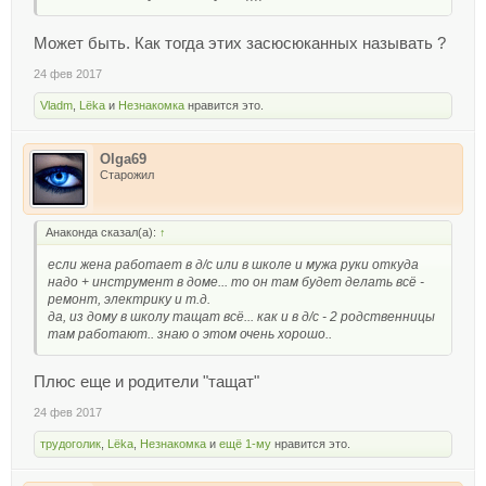
Может быть. Как тогда этих засюсюканных называть ?
24 фев 2017
Vladm
,
Lёka
и
Незнакомка
нравится это.
Olga69
Старожил
Анаконда сказал(а):
↑
если жена работает в д/с или в школе и мужа руки откуда
надо + инструмент в доме... то он там будет делать всё -
ремонт, электрику и т.д.
да, из дому в школу тащат всё... как и в д/с - 2 родственницы
там работают.. знаю о этом очень хорошо..
Плюс еще и родители "тащат"
24 фев 2017
трудоголик
,
Lёka
,
Незнакомка
и
ещё 1-му
нравится это.