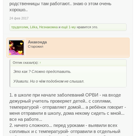
родственницы там работают.. знаю о этом очень
хорошо..
24 фев 2017
трудоголик
,
Lёka
,
Незнакомка
и
ещё 1-му
нравится это.
Анаконда
Старожил
Оптик сказал(а):
↑
Это как ? Сложно представить.
Удивили. Ни о чём подобном не слышал.
1. в школе при начале заболеваний ОРВИ - на входе
дежурный учитель проверяет детей.. с соплями,
температурой - отправляет домой... а ребёнок говорит -
меня отправили в школу, дома некому сидеть с мной...
все на работе...
2. ничего сложного... перед уроками - выявили всех
сопливых и с температурой- отправили в отдельный