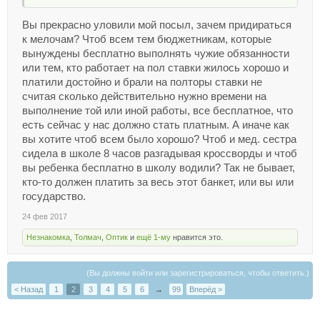
Вы прекрасно уловили мой посыл, зачем придираться
к мелочам? Чтоб всем тем бюджетникам, которые
вынуждены бесплатно выполнять чужие обязанности
или тем, кто работает на пол ставки жилось хорошо и
платили достойно и брали на полторы ставки не
считая сколько действительно нужно времени на
выполнение той или иной работы, все бесплатное, что
есть сейчас у нас должно стать платным. А иначе как
вы хотите чтоб всем было хорошо? Чтоб и мед. сестра
сидела в школе 8 часов разгадывая кроссворды и чтоб
вы ребенка бесплатно в школу водили? Так не бывает,
кто-то должен платить за весь этот банкет, или вы или
государство.
24 фев 2017
Незнакомка
,
Толмач
,
Оптик
и
ещё 1-му
нравится это.
(Вы должны войти или зарегистрироваться, чтобы ответить.)
< Назад
1
2
3
4
5
6
→
99
Вперёд >