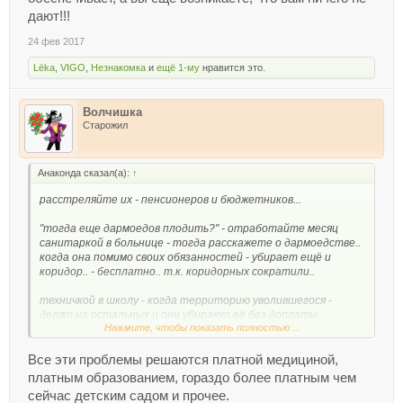
дают!!!
24 фев 2017
Lёka
,
VIGO
,
Незнакомка
и
ещё 1-му
нравится это.
Волчишка
Старожил
Анаконда сказал(а):
↑
расстреляйте их - пенсионеров и бюджетников...
"тогда еще дармоедов плодить?" - отработайте месяц
санитаркой в больнице - тогда расскажете о дармоедстве..
когда она помимо своих обязанностей - убирает ещё и
коридор.. - бесплатно.. т.к. коридорных сократили..
техничкой в школу - когда территорию уволившегося -
делят на остальных и они убирают её без доплаты.
Нажмите, чтобы показать полностью ...
учителем - в класс на 36 - 39 чел... и не надо говорить - "а
вот раньше так учили!!!"
Все эти проблемы решаются платной медициной,
платным образованием, гораздо более платным чем
воспитателем в д/с на группу в 27 чел..
сейчас детским садом и прочее.