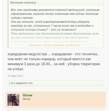
Волчишка сказал(а):
↑
Все эти проблемы решаются платной медициной, платным
образованием, гораздо более платным чем сейчас детским
садом и прочее.
Или вы хотите, чтоб коридорная медсестра убирала
коридор за час, остальные 7 часов пила чай в подсобке и
получала полную ставку? - это не возможно!
Пока медицина у нас бесплатная (условно бесплатная, если
вы так хотите), пока образование у нас бесплатное -
никогда не будут получать достойную зарплату ни
Нажмите, чтобы показать полностью ...
медсестры, ни нянечки в дет. саду.
А теперь что выберете Вы?
Платную школу с уборщицей и мед. сестрой на полную
коридорная медсестра ... коридорная - это техничка..
ставку или бесплатную школу с формальной мед. сестрой
она моет не только коридор, который моется как
раз в неделю и уборку будут делать сами дети?
минимум 3 раза до 18.00... за ней - уборка территории
Вопрос даже не так нужно ставить, что выберут люди -
на улице.
основная масса людей?
24 фев 2017
Lёka
нравится это.
Оптик
Автор