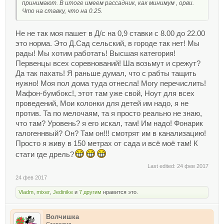
принимают. В итоге имеем рассадник, как минимум , орви.
Что на ставку, что на 0.25.
Не не так моя пашет в Д/с на 0,9 ставки с 8.00 до 22.00
это норма. Это Д.Сад сельский, в городе так нет! Мы
рады! Мы хотим работать! Высшая категория!
Первенцы всех соревнований! Ша возьмут и срежут?
Да так пахать! Я раньше думал, что с рабты тащить
нужно! Моя пол дома туда отнесла! Могу перечислить!
Мафон-бумбокс!, этот там уже свой, Ноут для всех
проведений, Мои колонки для детей им надо, я не
против. Та по мелочаям, та я просто реально не знаю,
что там? Уровень? я его искал, там! Им надо! Фонарик
галогеннвый? Он? Там он!!! смотрят им в канализацию!
Просто я живу в 150 метрах от сада и всё моё там! К
стати где дрель?
Last edited:
24 фев 2017
24 фев 2017
Vladm
,
mixer
,
Jedinike
и
7 другим
нравится это.
Волчишка
Старожил