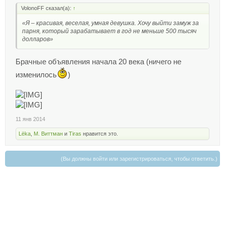
VolonoFF сказал(а):
↑
«Я – красивая, веселая, умная девушка. Хочу выйти замуж за
парня, который зарабатывает в год не меньше 500 тысяч
долларов»
Брачные объявления начала 20 века (ничего не
изменилось
)
11 янв 2014
Lёka
,
М. Виттман
и
Tiras
нравится это.
(Вы должны войти или зарегистрироваться, чтобы ответить.)