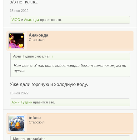
э/э не нужна.
15 ноя 2022
VIGO
и
Анаконда
нравится это.
Анаконда
Старожил
Арчи_Гудвин сказал(а):
↑
Нам легче. У нас она с водостанции бежит самотеком, э/э не
нужна.
Уже дали горячую и холодную воду.
15 ноя 2022
Арчи_Гудвин
нравится это.
infuse
Старожил
Мишель сказал(а):
↑