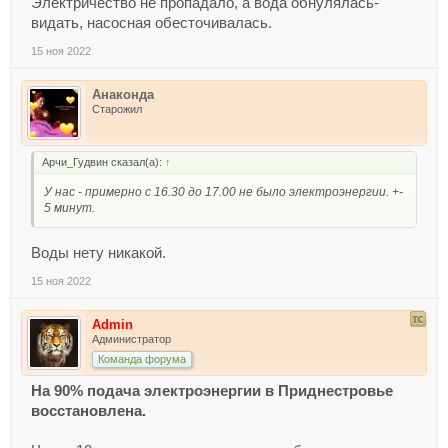
Электричество не пропадало, а вода обнулялась-
видать, насосная обесточивалась.
15 ноя 2022
Анаконда
Старожил
Арчи_Гудвин сказал(а):
↑
У нас - примерно с 16.30 до 17.00 не было электроэнергии. +-
5 минут.
Воды нету никакой.
15 ноя 2022
Admin
Администратор
Команда форума
На 90% подача электроэнергии в Приднестровье
восстановлена.