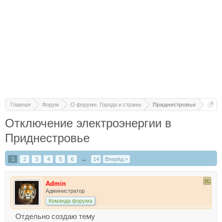
Главная
Форум
О форуме. Города и страны
Приднестровье
Отключение электроэнергии в
Приднестровье
1
2
3
4
5
6
→
14
Вперёд >
Admin
Администратор
Команда форума
Отдельно создаю тему