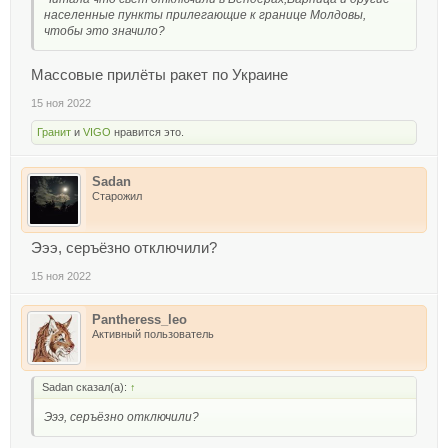
населенные пункты прилегающие к границе Молдовы,
чтобы это значило?
Массовые прилёты ракет по Украине
15 ноя 2022
Гранит
и
VIGO
нравится это.
Sadan
Старожил
Эээ, серъёзно отключили?
15 ноя 2022
Pantheress_leo
Активный пользователь
Sadan сказал(а):
↑
Эээ, серъёзно отключили?