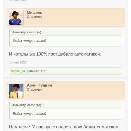
Мишель
Старожил
Анаконда сказал(а):
↑
Воды нету никакой.
И котельные 100% поотшибало автоматикой.
15 ноя 2022
Анаконда
нравится это.
Арчи_Гудвин
Старожил
Анаконда сказал(а):
↑
Воды нету никакой.
Нам легче. У нас она с водостанции бежит самотеком,