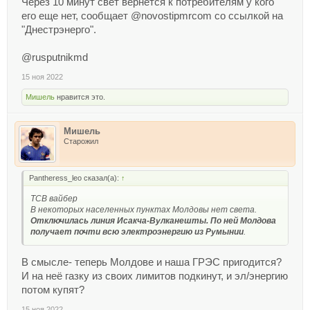
Через 10 минут свет вернется к потребителям у кого
его еще нет, сообщает @novostipmrcom со ссылкой на
"Днестрэнерго".
@rusputnikmd
15 ноя 2022
Мишель
нравится это.
Мишель
Старожил
Pantheress_leo сказал(а):
↑
ТСВ вайбер
В некоторых населенных пунктах Молдовы нет света.
Отключилась линия Исакча-Вулканешты. По ней Молдова
получает почти всю электроэнергию из Румынии
.
В смысле- теперь Молдове и наша ГРЭС пригодится?
И на неё газку из своих лимитов подкинут, и эл/энергию
потом купят?
15 ноя 2022