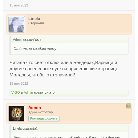
15 ноя 2022
Linela
Старожил
Admin сказал(а):
↑
Отдельно создаю тему
Читала что свет отключили в Бендерах,Варница и
другие населенные пункты прилегающие к границе
Молдовы, чтобы это значило?
15 ноя 2022
VIGO
и
Admin
нравится это.
Admin
Администратор
Команда форума
Linela сказал(а):
↑
Читала что свет отключили в Бендерах,Варница и другие