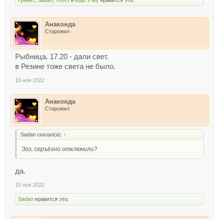
Анаконда
Старожил
Рыбница. 17.20 - дали свет.
в Резине тоже света не было.
15 ноя 2022
Анаконда
Старожил
Sadan сказал(а):
↑
Эээ, серъёзно отключили?
да.
15 ноя 2022
Sadan
нравится это.