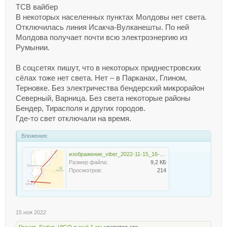
ТСВ вайбер
В некоторых населенных пунктах Молдовы нет света.
Отключилась линия Исакча-Вулканешты. По ней
Молдова получает почти всю электроэнергию из
Румынии.
В соцсетях пишут, что в некоторых приднестровских
сёлах тоже нет света. Нет – в Парканах, Глином,
Терновке. Без электричества бендерский микрорайон
Северный, Варница. Без света некоторые районы
Бендер, Тирасполя и других городов.
Где-то свет отключали на время.
Вложения:
изображение_viber_2022-11-15_16-57-10-811.jpg
Размер файла:
9,2 КБ
Просмотров:
214
15 ноя 2022
Гранит
,
Sadan
,
VIGO
и
ещё 1-му
нравится это.