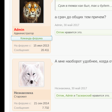
Срач в темах как был, так и будет
а срач до общих тем причем?
Admin
,
30 май 2017
Admin
Оптик
нравится это.
Администратор
Команда форума
На форуме с:
15 июл 2013
Сообщения:
20.411
А мне наоборот удобнее, когда о
Незнакомка
,
30 май 2017
Незнакомка
Оптик
,
Admin
и
Тасманский
нравится это.
Старожил
На форуме с:
21 сен 2014
Сообщения:
7.732