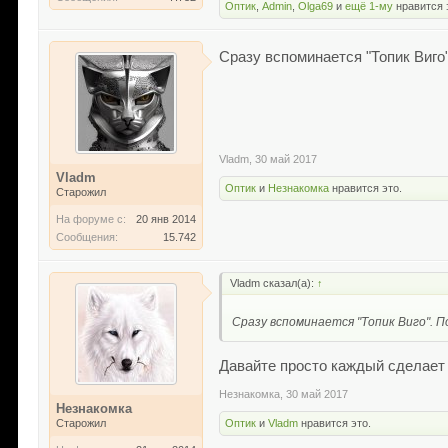
Оптик
,
Admin
,
Olga69
и
ещё 1-му
нравится 
Сразу вспоминается "Топик Виго
Vladm
,
30 май 2017
Vladm
Оптик
и
Незнакомка
нравится это.
Старожил
На форуме с:
20 янв 2014
Сообщения:
15.742
Vladm сказал(а):
↑
Сразу вспоминается "Топик Виго". 
Давайте просто каждый сделает с
Незнакомка
,
30 май 2017
Незнакомка
Старожил
Оптик
и
Vladm
нравится это.