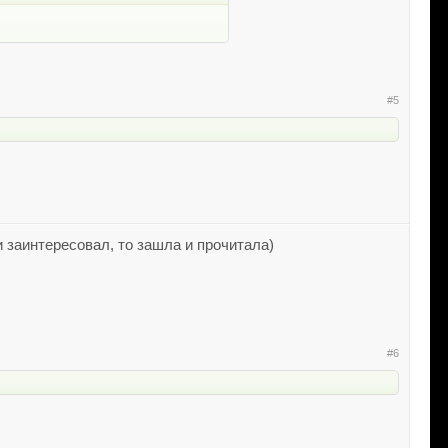
#5
и заинтересовал, то зашла и прочитала)
#6