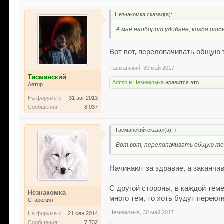
Незнакомка сказал(а):
↑
А мне наоборот удобнее, когда отде
Вот вот, перелопачивать общую 
Тасманский
,
30 май 2017
Тасманский
Admin
и
Незнакомка
нравится это.
Автор
На форуме с:
31 авг 2013
Сообщения:
8.037
Тасманский сказал(а):
↑
Вот вот, перелопачивать общую те
Начинают за здравие, а заканчи
С другой стороны, в каждой теме
Незнакомка
много тем, то хоть будут перекл
Старожил
Незнакомка
,
30 май 2017
На форуме с:
21 сен 2014
Сообщения:
7.732