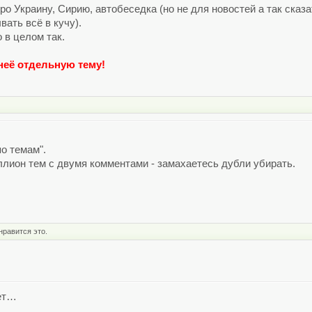
о Украину, Сирию, автобеседка (но не для новостей а так сказа
ать всё в кучу).
 в целом так.
неё отдельную тему!
о темам".
лион тем с двумя комментами - замахаетесь дубли убирать.
нравится это.
дет…