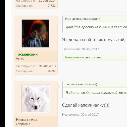
На форуме с:
21 сен 2014
Сообщения:
7.732
Незнакомка сказал(а):
↑
Давайте просто каждый сделает сво
Я сделал свой топик с музыкой, 
Тасманский
,
30 май 2017
Тасманский
Незнакомка
нравится это.
Автор
На форуме с:
31 авг 2013
Сообщения:
8.037
Тасманский сказал(а):
↑
Я сделал свой топик с музыкой, но в
Сделай напоминалку))))
Незнакомка
,
30 май 2017
Незнакомка
Старожил