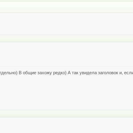
…
тдельно) В общие захожу редко) А так увидела заголовок и, есл