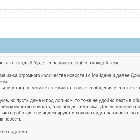
, а то каждый будет спрашивать ещё и в каждой теме.
а из-за огромного количества новостей с Майдана и далее Донб
ины:
большинство) не могут отслеживать новые сообщения и соответст
руме, но пусть даже и под логином, то тоже не удобно лезть в 
 о чём конкретно новость, а не общая тематика. Для выделения
олько о роботах, они индексируют и хорошо видят заголовки, но в
ик новость
 не подлежат.