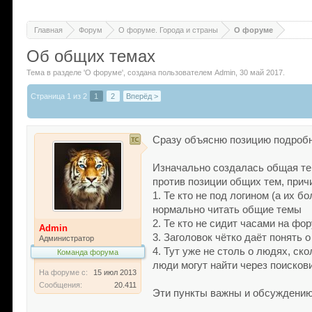
Главная
Форум
О форуме. Города и страны
О форуме
Об общих темах
Тема в разделе '
О форуме
'
, создана пользователем
Admin
,
30 май 2017
.
Страница 1 из 2
1
2
Вперёд >
Сразу объясню позицию подробно
Изначально создалась общая тем
против позиции общих тем, прич
1. Те кто не под логином (а их 
нормально читать общие темы
2. Те кто не сидит часами на фо
Admin
3. Заголовок чётко даёт понять
Администратор
4. Тут уже не столь о людях, ск
Команда форума
люди могут найти через поисков
На форуме с:
15 июл 2013
Сообщения:
20.411
Эти пункты важны и обсуждению