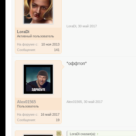
LoraDi
,
30 май 2017
LoraDi
Активный пользователь
На форуме с:
10 ноя 2013
Сообщения:
141
*оффтоп*
Alex01565
Alex01565
,
30 май 2017
Пользователь
На форуме с:
16 май 2017
Сообщения:
19
LoraDi сказал(а):
↑