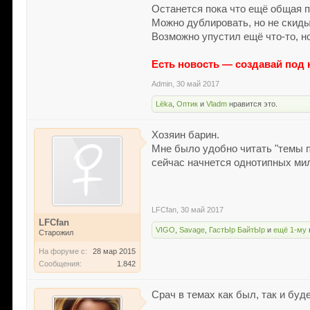
Останется пока что ещё общая пр
Можно дублировать, но не скидыв
Возможно упустил ещё что-то, но
Есть новость — создавай под 
Admin
,
30 май 2017
Lёka
,
Оптик
и
Vladm
нравится это.
Хозяин барин.
Мне было удобно читать "темы п
сейчас начнется однотипных мил
LFCfan
,
30 май 2017
LFCfan
VIGO
,
Savage
,
ГастЫр БайтЫр
и
ещё 1-му
Старожил
На форуме с:
28 мар 2015
Сообщения:
1.842
Срач в темах как был, так и бу