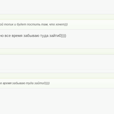
й топик и будет постить там, что хочет)))
но все время забываю туда зайти0))))
се время забываю туда зайти0))))