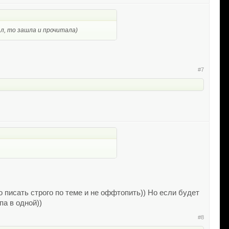
ал, то зашла и прочитала)
#7
о писать строго по теме и не оффтопить)) Но если будет
па в одной))
#8