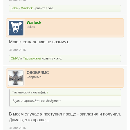
Lёka
и
Warlock
нравится это.
Warlock
delete
Мою к сожалению не возьмут.
31 авг 2016
Ctrl+V
и
Тасманский
нравится это.
ОДОБРЯМС
Старожил
Тасманский сказал(а):
↑
Нужна кровь для ее дедушки.
В моем случае я поступил проще - заплатил и получил.
Думаю, это проще...
31 авг 2016