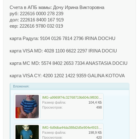
Счета в АПБ мамы: Дочу Ирина Викторовна
руб: 222616 0000 278 239
дол: 222616 8400 167 919
евр: 222616 9780 032 019
карта Радуга: 9104 0126 7814 2796 IRINA DOCHU
карта VISA MD: 4028 1100 6622 2297 IRINA DOCIU
карта MC MD: 5574 8402 2653 7334 ANASTASIA DOCIU
карта VISA CY: 4200 1202 1422 9359 GALINA KOTOVA
Вложения:
IMG-a9969f74c32768719b604c9f83084186-V.jpg
Размер файла:
104,4 КБ
Просмотров:
498
IMG-6d9dba44da388d2d5e904e49155e17b4-V.jpg
Размер файла:
198,9 КБ
Просмотров:
420