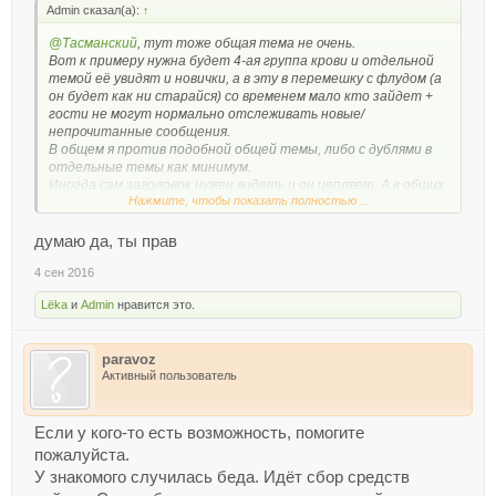
Admin сказал(а):
↑
@Тасманский
, тут тоже общая тема не очень.
Вот к примеру нужна будет 4-ая группа крови и отдельной
темой её увидят и новички, а в эту в перемешку с флудом (а
он будет как ни старайся) со временем мало кто зайдет +
гости не могут нормально отслеживать новые/
непрочитанные сообщения.
В общем я против подобной общей темы, либо с дублями в
отдельные темы как минимум.
Иногда сам заголовок нужен видеть и он цепляет. А в общих
Нажмите, чтобы показать полностью ...
темах нет этого
думаю да, ты прав
4 сен 2016
Lёka
и
Admin
нравится это.
paravoz
Активный пользователь
Если у кого-то есть возможность, помогите
пожалуйста.
У знакомого случилась беда. Идёт сбор средств