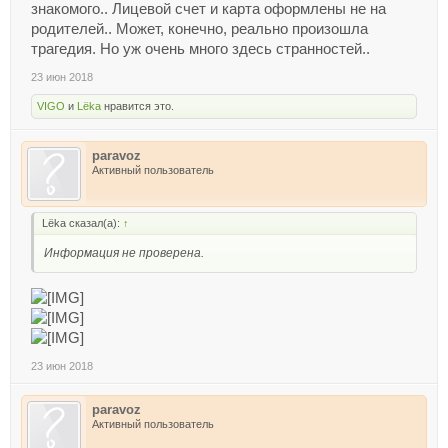
знакомого.. Лицевой счет и карта оформлены не на
родителей.. Может, конечно, реально произошла
трагедия. Но уж очень много здесь странностей..
23 июн 2018
VIGO
и
Lёka
нравится это.
paravoz
Активный пользователь
Lёka сказал(а):
↑
Информация не проверена.
23 июн 2018
paravoz
Активный пользователь