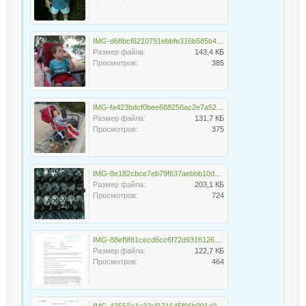
IMG-d68bcf6210791ebbfe316b585b4c0499-V.jpg
Размер файла:
143,4 КБ
Просмотров:
385
IMG-fa423bdcf0bee688256ac2e7a529875a-V.jpg
Размер файла:
131,7 КБ
Просмотров:
375
IMG-8e182cbce7eb79f637aebbb10d5406ca-V.jpg
Размер файла:
203,1 КБ
Просмотров:
724
IMG-88ef9f81cecd6cc6f72d9316126c4a05-V.jpg
Размер файла:
122,7 КБ
Просмотров:
464
IMG-43552a1e32cf171645f96b901a006b97-V.jpg