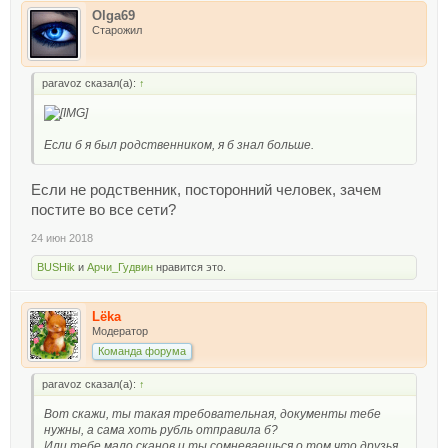
Olga69
Старожил
paravoz сказал(а):
↑
Если б я был родственником, я б знал больше.
Если не родственник, посторонний человек, зачем
постите во все сети?
24 июн 2018
BUSHik
и
Арчи_Гудвин
нравится это.
Lёka
Модератор
Команда форума
paravoz сказал(а):
↑
Вот скажи, ты такая требовательная, документы тебе
нужны, а сама хоть рубль отправила б?
Или тебе мало сканов и ты сомневаешься о том что друзья