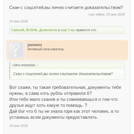
Скан с соцсетей,вы лично считаете доказательством?
Last edited:
24 июн 2018
24 июн 2018
Савелий
,
BUSHik
,
Дьяволенок
и
ещё 1-му
нравится это.
paravoz
Активный пользователь
Lёka сказал(а):
↑
Скан с соцсетей,вы лично считаете доказательством?
Вот скажи, ты такая требовательная, документы тебе
нужны, а сама хоть рубль отправила б?
Или тебе мало сканов и ты сомневаешься о том что
друзья ищут хоть какую то помощь. ?
Дай бог что б ты не знала горя как этот человек, а то
устанешь всем документы предоставлять.
24 июн 2018