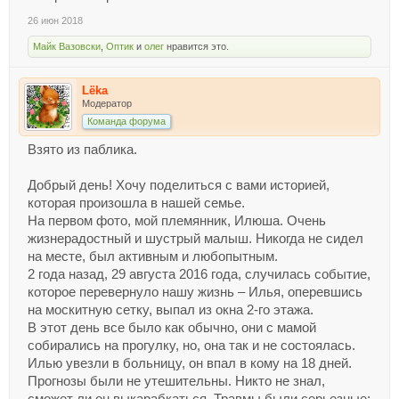
26 июн 2018
Майк Вазовски
,
Оптик
и
олег
нравится это.
Lёka
Модератор
Команда форума
Взято из паблика.
Добрый день! Хочу поделиться с вами историей,
которая произошла в нашей семье.
На первом фото, мой племянник, Илюша. Очень
жизнерадостный и шустрый малыш. Никогда не сидел
на месте, был активным и любопытным.
2 года назад, 29 августа 2016 года, случилась событие,
которое перевернуло нашу жизнь – Илья, оперевшись
на москитную сетку, выпал из окна 2-го этажа.
В этот день все было как обычно, они с мамой
собирались на прогулку, но, она так и не состоялась.
Илью увезли в больницу, он впал в кому на 18 дней.
Прогнозы были не утешительны. Никто не знал,
сможет ли он выкарабкаться. Травмы были серьезные: