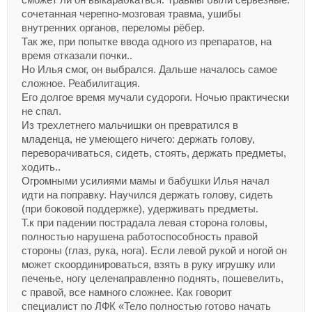
сочетанная черепно-мозговая травма, ушибы
внутренних органов, переломы рёбер.
Так же, при попытке ввода одного из препаратов, на
время отказали почки..
Но Илья смог, он выбрался. Дальше началось самое
сложное. Реабилитация.
Его долгое время мучали судороги. Ночью практически
не спал.
Из трехлетнего мальчишки он превратился в
младенца, не умеющего ничего: держать голову,
переворачиваться, сидеть, стоять, держать предметы,
ходить..
Огромными усилиями мамы и бабушки Илья начал
идти на поправку. Научился держать голову, сидеть
(при боковой поддержке), удерживать предметы.
Т.к при падении пострадала левая сторона головы,
полностью нарушена работоспособность правой
стороны (глаз, рука, нога). Если левой рукой и ногой он
может скоординироваться, взять в руку игрушку или
печенье, ногу целенаправленно поднять, пошевелить,
с правой, все намного сложнее. Как говорит
специалист по ЛФК «Тело полностью готово начать