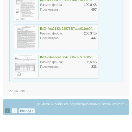
Размер файла:
109,8 КБ
Просмотров:
697
IMG-4ea2133c228753f7aae011eb04131001-V.jpg
Размер файла:
208,3 КБ
Просмотров:
447
IMG-cda1eea1b04c580a597cd9f85cffd0d3-V.jpg
Размер файла:
198,5 КБ
Просмотров:
333
27 июн 2018
(Вы должны войти или зарегистрироваться, чтобы ответить.)
1
2
Вперёд >