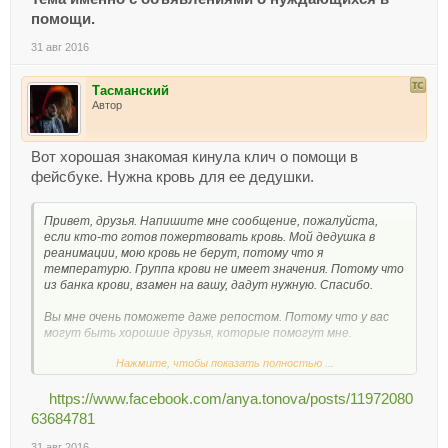
помощи.
31 авг 2016
Тасманский
Автор
Вот хорошая знакомая кинула клич о помощи в
фейсбуке. Нужна кровь для ее дедушки.
Привет, друзья. Напишите мне сообщение, пожалуйста,
если кто-то готов пожертвовать кровь. Мой дедушка в
реанимации, мою кровь не берут, потому что я
температурю. Группа крови не имеет значения. Потому что
из банка крови, взамен на вашу, дадут нужную. Спасибо.
Вы мне очень поможете даже репостом. Потому что у вас
могут быть хорошие друзья, которые помогут мне.
Нажмите, чтобы показать полностью ...
P.S. Просьба обращена к тем, кто находится в Тирасполе
или может сюда приехать.
https://www.facebook.com/anya.tonova/posts/11972080
63684781
31 авг 2016