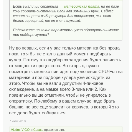
Есть в наличии серверная
материнская плата
, на ее базе
хочу собрать системный блок для домашних нужд. Сейчас
стоит вопрос в выборе кулера для процессора, т.к. если
брать серверный, то он очень шумный.
Подскажите на какие параметры нужно обращать внимание
при подборе кулера?
Ну во первых, если у вас только материнка без проца
пока, то я бы не стал в данный момент подбирать
кулер. Потому что подбор охлаждения будет зависеть
от мощности процессора. Во-вторых, нужно
посмотреть сколько пин идет подключение CPU-Fun на
материнке и при подборе кулера уже исходить из
этого. Чтобы вы не взяли допустим 4-пиновое
охлаждение, а на мамке всего 3-пина или 2. Как
правильно выше отметили, чтобы не упиралось в
оперативку. По-любому в вашем случае надо брать
башню, но все еще зависит от корпуса, в который это
все дело будет собираться.
7 июн 2018
Vladm
,
VIGO
и
Сашко
нравится это.