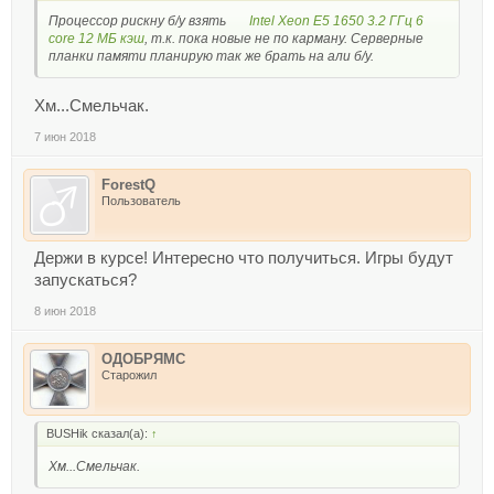
Процессор рискну б/у взять
Intel Xeon E5 1650 3.2 ГГц 6
core 12 МБ кэш
, т.к. пока новые не по карману. Серверные
планки памяти планирую так же брать на али б/у.
Хм...Смельчак.
7 июн 2018
ForestQ
Пользователь
Держи в курсе! Интересно что получиться. Игры будут
запускаться?
8 июн 2018
ОДОБРЯМС
Старожил
BUSHik сказал(а):
↑
Хм...Смельчак.