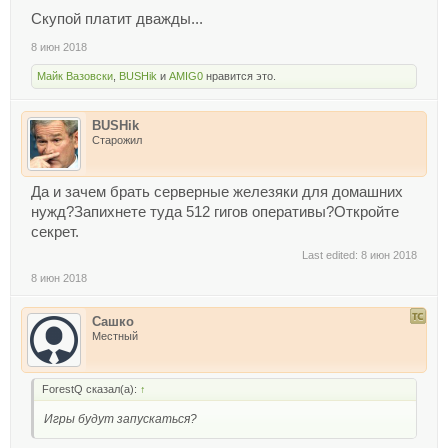
Скупой платит дважды...
8 июн 2018
Майк Вазовски
,
BUSHik
и
АMIG0
нравится это.
BUSHik
Старожил
Да и зачем брать серверные железяки для домашних
нужд?Запихнете туда 512 гигов оперативы?Откройте
секрет.
Last edited:
8 июн 2018
8 июн 2018
Сашко
Местный
ForestQ сказал(а):
↑
Игры будут запускаться?