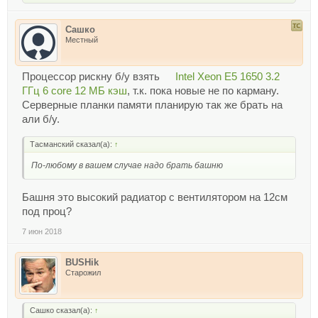
Сашко
Местный
Процессор рискну б/у взять
Intel Xeon E5 1650 3.2
ГГц 6 core 12 МБ кэш
, т.к. пока новые не по карману.
Серверные планки памяти планирую так же брать на
али б/у.
Тасманский сказал(а):
↑
По-любому в вашем случае надо брать башню
Башня это высокий радиатор с вентилятором на 12см
под проц?
7 июн 2018
BUSHik
Старожил
Сашко сказал(а):
↑