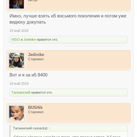
Имхо, лучше взять и5 восьмого поколения и потом уже
видюху докупать
18 май 2018
VIGO
и
Jedinike
нравится это.
Jedinike
Старожил
Вот и я за и5 8400
18 май 2018
Тасманский
нравится это.
BUSHik
Старожил
Тасманский сказал(а):
↑