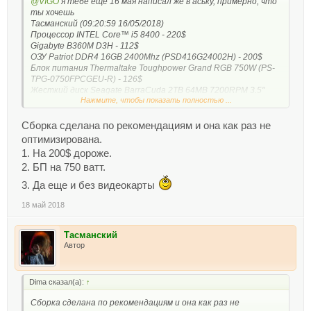
@VIGO
я тебе еще 16 мая написал же в аську, примерно, что
ты хочешь
Тасманский (09:20:59 16/05/2018)
Процессор INTEL Core™ i5 8400 - 220$
Gigabyte B360M D3H - 112$
ОЗУ Patriot DDR4 16GB 2400Mhz (PSD416G24002H) - 200$
Блок питания Thermaltake Toughpower Grand RGB 750W (PS-
TPG-0750FPCGEU-R) - 126$
Жесткий диск Seagate BarraCuda 2TB 64MB 7200RPM 3.5''
Нажмите, чтобы показать полностью ...
(ST2000DM006) - 82$
SSD-диск Samsung 850 PRO 256GB 2.5" (MZ-7KE256BW) - 160$
Итого: 900$ - 14760 руб
Сборка сделана по рекомендациям и она как раз не
оптимизирована.
1. На 200$ дороже.
2. БП на 750 ватт.
3. Да еще и без видеокарты
18 май 2018
Тасманский
Автор
Dima сказал(а):
↑
Сборка сделана по рекомендациям и она как раз не