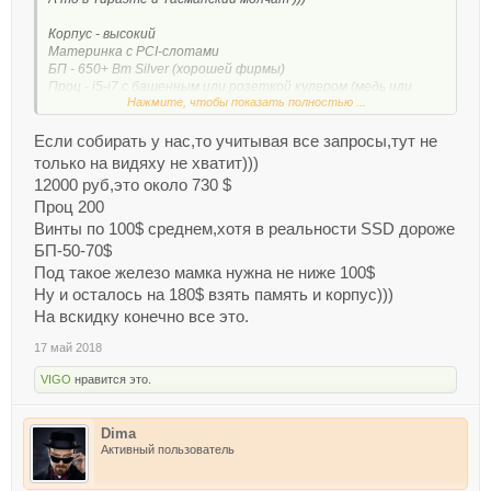
Корпус - высокий
Материнка с PCI-слотами
БП - 650+ Вт Silver (хорошей фирмы)
Проц - i5-i7 с башенным или розеткой кулером (медь или
Нажмите, чтобы показать полностью ...
медь-алюм)
ОЗУ - 16 или 32 Гб DDR3-4
Винты - SSD 256 Гб + HDD 2 Тб
Если собирать у нас,то учитывая все запросы,тут не
DVD-RW
только на видяху не хватит)))
Видюха - на оставшиеся (не ниже 128 бит по шине), если не
12000 руб,это около 730 $
хватит, то без неё!
Проц 200
Предлагайте варианты!
Винты по 100$ среднем,хотя в реальности SSD дороже
БП-50-70$
Под такое железо мамка нужна не ниже 100$
Ну и осталось на 180$ взять память и корпус)))
На вскидку конечно все это.
17 май 2018
VIGO
нравится это.
Dima
Активный пользователь