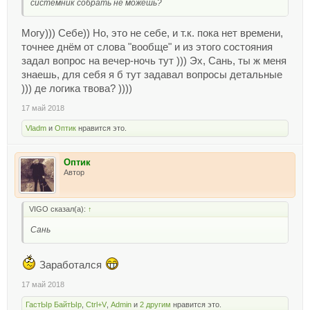
системник собрать не можешь?
Могу))) Себе)) Но, это не себе, и т.к. пока нет времени,
точнее днём от слова "вообще" и из этого состояния
задал вопрос на вечер-ночь тут ))) Эх, Сань, ты ж меня
знаешь, для себя я б тут задавал вопросы детальные
))) де логика твова? ))))
17 май 2018
Vladm
и
Оптик
нравится это.
Оптик
Автор
VIGO сказал(а):
↑
Сань
Заработался
17 май 2018
ГастЫр БайтЫр
,
Ctrl+V
,
Admin
и
2 другим
нравится это.