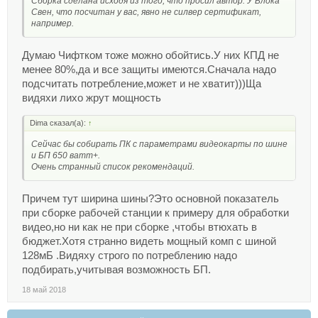
Сборка сделана исходя из того, что просил автор. У Блока
Свен, что посчитан у вас, явно не силвер сертификат,
например.
Думаю Чифтком тоже можно обойтись.У них КПД не
менее 80%,да и все защиты имеются.Сначала надо
подсчитать потребление,может и не хватит)))Ща
видяхи лихо жрут мощность
Dima сказал(а):
↑
Сейчас бы собирать ПК с параметрами видеокарты по шине
и БП 650 ватт+.
Очень странный список рекомендаций.
Причем тут ширина шины?Это основной показатель
при сборке рабочей станции к примеру для обработки
видео,но ни как не при сборке ,чтобы втюхать в
бюджет.Хотя странно видеть мощный комп с шиной
128мБ .Видяху строго по потреблению надо
подбирать,учитывая возможность БП.
18 май 2018