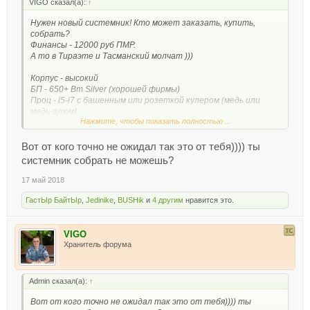
VIGO сказал(а):
↑
Нужен новый системник! Кто может заказать, купить,
собрать?
Финансы - 12000 руб ПМР.
А то в Тираэте и Тасманский молчат )))
Корпус - высокий
БП - 650+ Вт Silver (хорошей фирмы)
Проц - i5-i7 с башенным или розеткой кулером (медь или
медь-алюм)
Нажмите, чтобы показать полностью ...
ОЗУ - 16 или 32 Гб DDR3-4
Винты - SSD 256 Гб + HDD 2 Тб
DVD-RW
Вот от кого точно не ожидал так это от тебя)))) ты
Видюха - на оставшиеся (не ниже 128 бит по шине), если не
системник собрать не можешь?
хватит, то без неё!
Предлагайте варианты!
17 май 2018
ГастЫр БайтЫр
,
Jedinike
,
BUSHik
и
4 другим
нравится это.
VIGO
Хранитель форума
Admin сказал(а):
↑
Вот от кого точно не ожидал так это от тебя)))) ты