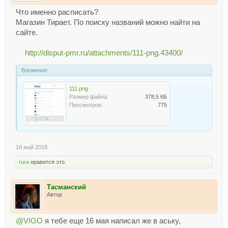
Что именно расписать?
Магазин Тирает. По поиску названий можно найти на
сайте.
http://disput-pmr.ru/attachments/111-png.43400/
Вложения:
111.png
Размер файла:
378,5 КБ
Просмотров:
775
18 май 2018
rura
нравится это.
Тасманский
Автор
@VIGO
я тебе еще 16 мая написал же в аську,