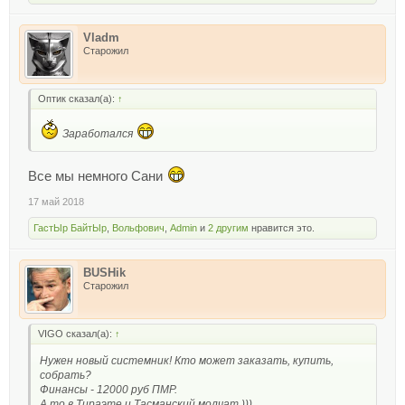
Vladm
Старожил
Оптик сказал(а):
↑
Заработался
Все мы немного Сани
17 май 2018
ГастЫр БайтЫр
,
Вольфович
,
Admin
и
2 другим
нравится это.
BUSHik
Старожил
VIGO сказал(а):
↑
Нужен новый системник! Кто может заказать, купить,
собрать?
Финансы - 12000 руб ПМР.
А то в Тираэте и Тасманский молчат )))