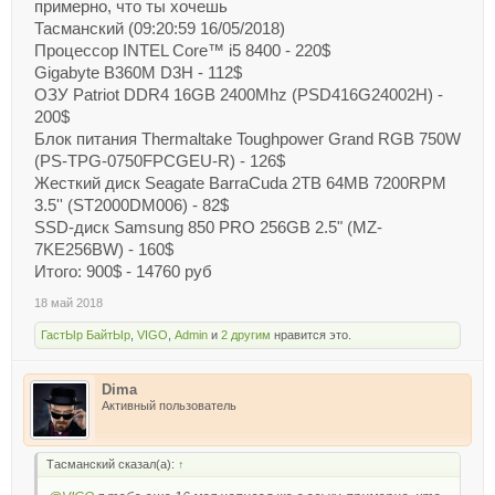
примерно, что ты хочешь
Тасманский (09:20:59 16/05/2018)
Процессор INTEL Core™ i5 8400 - 220$
Gigabyte B360M D3H - 112$
ОЗУ Patriot DDR4 16GB 2400Mhz (PSD416G24002H) -
200$
Блок питания Thermaltake Toughpower Grand RGB 750W
(PS-TPG-0750FPCGEU-R) - 126$
Жесткий диск Seagate BarraCuda 2TB 64MB 7200RPM
3.5'' (ST2000DM006) - 82$
SSD-диск Samsung 850 PRO 256GB 2.5" (MZ-
7KE256BW) - 160$
Итого: 900$ - 14760 руб
18 май 2018
ГастЫр БайтЫр
,
VIGO
,
Admin
и
2 другим
нравится это.
Dima
Активный пользователь
Тасманский сказал(а):
↑