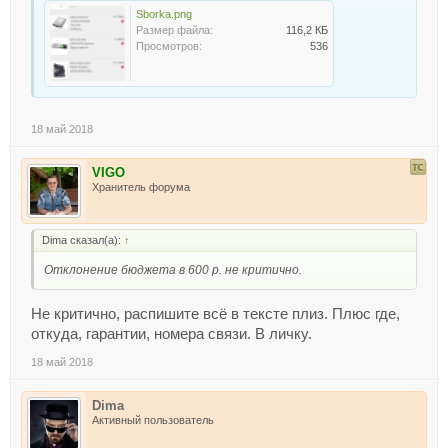
Sborka.png
Размер файла:
116,2 КБ
Просмотров:
536
18 май 2018
VIGO
Хранитель форума
Dima сказал(а):
↑
Отклонение бюджета в 600 р. не критично.
Не критично, распишите всё в тексте плиз. Плюс где,
откуда, гарантии, номера связи. В личку.
18 май 2018
Dima
Активный пользователь