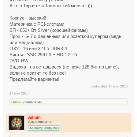
А то в Тираэте и Тасманский молчат )))
Корпус - высокий
Материнка с PCI-слотами
БП - 650+ Вт Silver (хорошей фирмы)
Проц - i5-i7 с башенным или розеткой кулером (медь
или медь-алюм)
ОЗУ - 16 или 32 Гб DDR3-4
Винты - SSD 256 Гб + HDD 2 Тб
DVD-RW
Видюха - на оставшиеся (не ниже 128 бит по шине),
если не хватит, то без неё!
Предлагайте варианты!
Last edited:
17 май 2018
17 май 2018
Оптик
нравится это.
Admin
Администратор
Команда форума