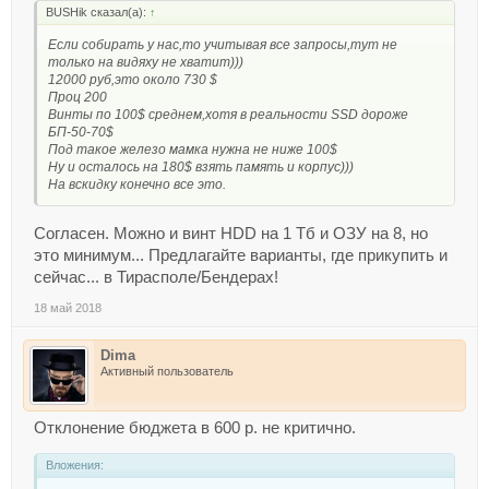
BUSHik сказал(а):
↑
Если собирать у нас,то учитывая все запросы,тут не
только на видяху не хватит)))
12000 руб,это около 730 $
Проц 200
Винты по 100$ среднем,хотя в реальности SSD дороже
БП-50-70$
Под такое железо мамка нужна не ниже 100$
Ну и осталось на 180$ взять память и корпус)))
На вскидку конечно все это.
Согласен. Можно и винт HDD на 1 Тб и ОЗУ на 8, но
это минимум... Предлагайте варианты, где прикупить и
сейчас... в Тирасполе/Бендерах!
18 май 2018
Dima
Активный пользователь
Отклонение бюджета в 600 р. не критично.
Вложения: