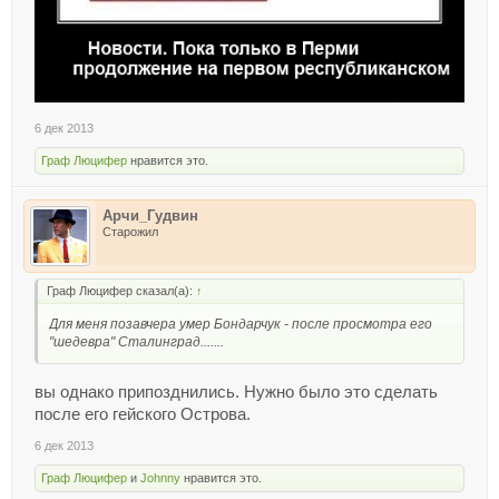
6 дек 2013
Граф Люцифер
нравится это.
Арчи_Гудвин
Старожил
Граф Люцифер сказал(а):
↑
Для меня позавчера умер Бондарчук - после просмотра его
"шедевра" Сталинград.......
вы однако припозднились. Нужно было это сделать
после его гейского Острова.
6 дек 2013
Граф Люцифер
и
Johnny
нравится это.