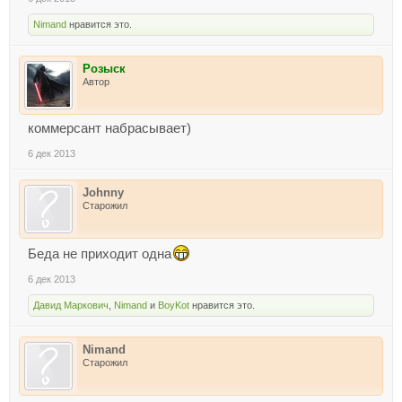
Nimand
нравится это.
Розыск
Автор
коммерсант набрасывает)
6 дек 2013
Johnny
Старожил
Беда не приходит одна
6 дек 2013
Давид Маркович
,
Nimand
и
BoyKot
нравится это.
Nimand
Старожил