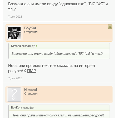
Возможно они имели ввиду "однокашники", "ВК","ФБ" и
т.п.?
7 дек 2013
BoyKot
Старожил
Nimand сказал(а):
↑
Возможно они имели ввиду "однокашники", "ВК","ФБ" и т.п.?
Не-а, они прямым текстом сказали: на интернет
ресурсАХ
ПМР.
7 дек 2013
Nimand
Старожил
BoyKot сказал(а):
↑
Не-а, они прямым текстом сказали: на интернет ресурсАХ