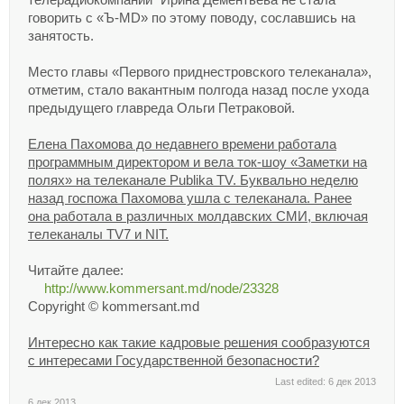
телерадиокомпании" Ирина Дементьева не стала
говорить с «Ъ-MD» по этому поводу, сославшись на
занятость.
Место главы «Первого приднестровского телеканала»,
отметим, стало вакантным полгода назад после ухода
предыдущего главреда Ольги Петраковой.
Елена Пахомова до недавнего времени работала
программным директором и вела ток-шоу «Заметки на
полях» на телеканале Publika TV. Буквально неделю
назад госпожа Пахомова ушла с телеканала. Ранее
она работала в различных молдавских СМИ, включая
телеканалы TV7 и NIT.
Читайте далее:
http://www.kommersant.md/node/23328
Copyright © kommersant.md
Интересно как такие кадровые решения сообразуются
с интересами Государственной безопасности?
Last edited:
6 дек 2013
6 дек 2013