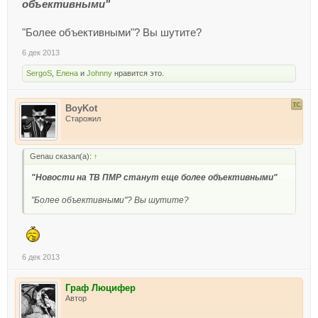
объективными"
"Более объективными"? Вы шутите?
6 дек 2013
SergoS
,
Елена
и
Johnny
нравится это.
BoyKot
Старожил
Genau сказал(а):
↑
"Новости на ТВ ПМР станут еще более объективными"
"Более объективными"? Вы шутите?
6 дек 2013
Граф Люцифер
Автор