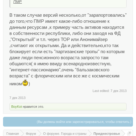
ПМР.
В таком случае версий несколько,от "зарапортовались"
до того,что ПМР имеет какое-либо отношение к
данным ресурсам ,к примеру часть активов находится
в собственности республики, либо они заходя на ФД
,"Открытый" и т.п. через ТОР или Анонимайзер
,считают их открытыми. Да и действительно,кто так
блокирует если есть "партизанские тропы" по которым
даже люди пенсионного возраста запросто там
общаются( я имею ввиду всенародноизвестную,
"интернет-пассионарию",очень "бальзаковского
возраста" с флорическим или все же с космическим
ником
)
Last edited:
7 дек 2013
7 дек 2013
BoyKot
нравится это.
(Вы должны войти или зарегистрироваться, чтобы ответить.)
Главная
Форум
О форуме. Города и страны
Приднестровье