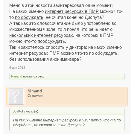
Меня в этой новости заинтересовал один момент:
На каких именно
интернет ресурсах в ПМР
можно что-
то
по обсуждать
, не считая конечно Диспута?
А так как это словосочетание было употреблено во
множественном числе, то я понял что речь идет о
нескольких интернет ресурсах
, на которых в ПМР
можно
что-то пообсуждать.
Так и захотелось спросить у диктора: на каких именно
интернет ресурсах ПМР можно что-то по обсуждать,
без использования анонимайзера?
6 дек 2013
Nimand
нравится это.
Nimand
Старожил
BoyKot сказал(а):
↑
На каких именно интернет ресурсах в ПМР можно что-то по
обсуждать, не считая конечно Диспута?