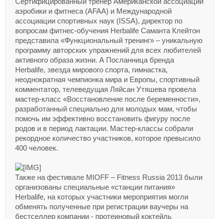
Сертифицированный тренер Американской ассоциации
аэробики и фитнеса (AFAA) и Международной
ассоциации спортивных наук (ISSA), директор по
вопросам фитнес-обучения Herbalife Саманта Клейтон
представила «Функциональный тренинг» – уникальную
программу авторских упражнений для всех любителей
активного образа жизни. А Посланница бренда
Herbalife, звезда мирового спорта, гимнастка,
неоднократная чемпионка мира и Европы, спортивный
комментатор, телеведущая Ляйсан Утяшева провела
мастер-класс «Восстановление после беременности»,
разработанный специально для молодых мам, чтобы
помочь им эффективно восстановить фигуру после
родов и в период лактации. Мастер-классы собрали
рекордное количество участников, которое превысило
400 человек.
Также на фестивале MIOFF – Fitness Russia 2013 были
организованы специальные «станции питания»
Herbalife, на которых участники мероприятия могли
обменять полученные при регистрации ваучеры на
бестселлер компании - протеиновый коктейль