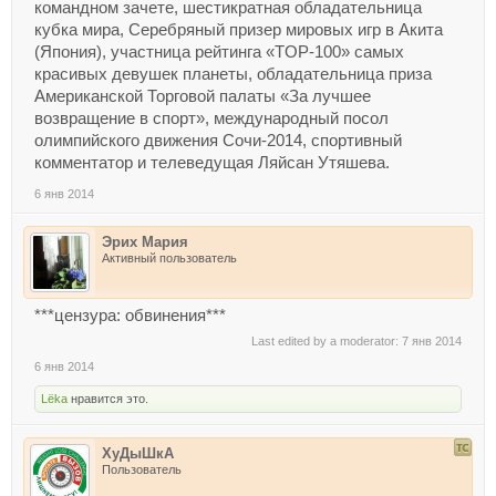
командном зачете, шестикратная обладательница
кубка мира, Серебряный призер мировых игр в Акита
(Япония), участница рейтинга «TOP-100» самых
красивых девушек планеты, обладательница приза
Американской Торговой палаты «За лучшее
возвращение в спорт», международный посол
олимпийского движения Сочи-2014, спортивный
комментатор и телеведущая Ляйсан Утяшева.
6 янв 2014
Эрих Мария
Активный пользователь
***цензура: обвинения***
Last edited by a moderator:
7 янв 2014
6 янв 2014
Lёka
нравится это.
ХуДыШкА
Пользователь