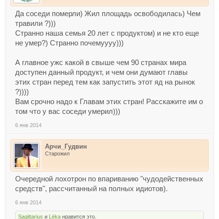
Да соседи померли) Жил площадь освободилась) Чем
травили ?)))
Странно наша семья 20 лет с продуктом) и не кто еще
не умер?) Странно почемуууу)))
А главное ужс какой в свыше чем 90 странах мира
доступен данный продукт, и чем они думают главы
этих стран перед тем как запустить этот яд на рынок
?))))
Вам срочно надо к Главам этих стран! Расскажите им о
том что у вас соседи умерил)))
6 янв 2014
Арчи_Гудвин
Старожил
Очередной лохотрон по впариванию "чудодейственных
средств", рассчитанный на полных идиотов).
6 янв 2014
Sagittarius
и
Lёka
нравится это.