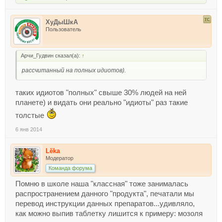
ХуДыШкА
Пользователь
Арчи_Гудвин сказал(а):
↑
рассчитанный на полных идиотов).
таких идиотов "полных" свыше 30% людей на ней
планете) и видать они реально "идиоты" раз такие
толстые
6 янв 2014
Lёka
Модератор
Команда форума
Помню в школе наша "классная" тоже занималась
распространением данного "продукта", печатали мы
перевод инструкции данных препаратов...удивляло,
как можно выпив таблетку лишится к примеру: мозоля