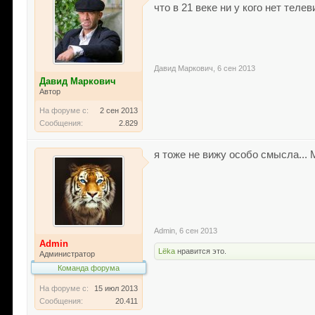
что в 21 веке ни у кого нет тел
Давид Маркович
,
6 сен 2013
Давид Маркович
Автор
На форуме с:
2 сен 2013
Сообщения:
2.829
я тоже не вижу особо смысла... 
Admin
,
6 сен 2013
Admin
Lёka
нравится это.
Администратор
Команда форума
На форуме с:
15 июл 2013
Сообщения:
20.411