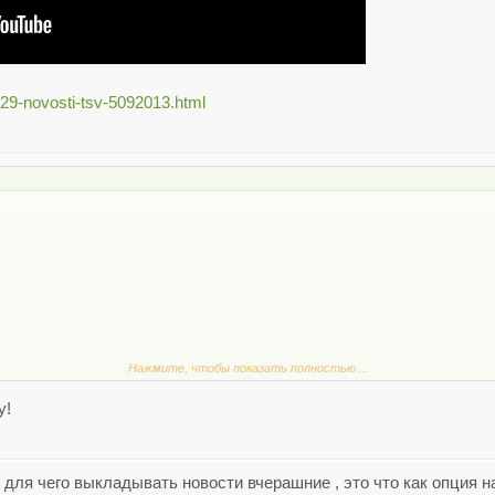
729-novosti-tsv-5092013.html
Нажмите, чтобы показать полностью ...
novosti-tsv-5092013.html
у!
 для чего выкладывать новости вчерашние , это что как опция 