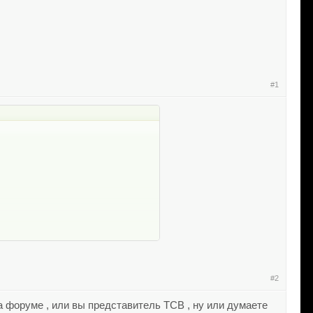
#1
#2
на форуме , или вы представитель ТСВ , ну или думаете