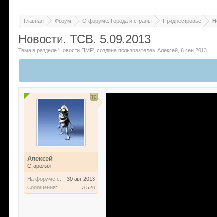
Главная
Форум
О форуме. Города и страны
Приднестровье
Н
Новости. ТСВ. 5.09.2013
Тема в разделе '
Новости ПМР
'
, создана пользователем
Алексей
,
6 сен 2013
.
Алексей
Старожил
На форуме с:
30 авг 2013
Сообщения:
3.528