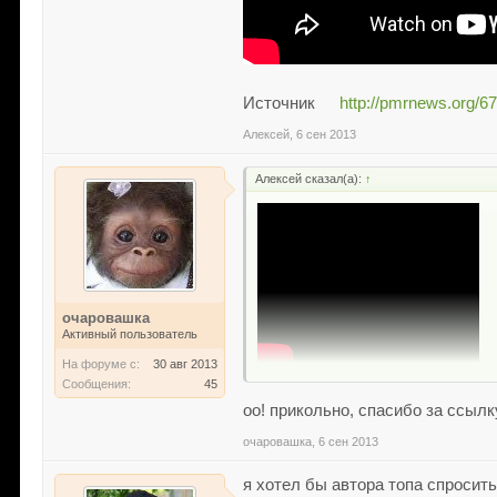
Источник
http://pmrnews.org/6
Алексей
,
6 сен 2013
Алексей сказал(а):
↑
очаровашка
Активный пользователь
На форуме с:
30 авг 2013
Сообщения:
45
Источник
http://pmrnews.org/6729-
оо! прикольно, спасибо за ссылк
очаровашка
,
6 сен 2013
я хотел бы автора топа спросить