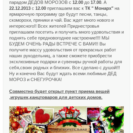
парадом ДЕДОВ МОРОЗОВ с
12.00
до
17.00
. А
22.12.2013
с
12.00
приглашаем вас к
ТК " Монарх"
на
ярмарочную программу где будут песни, танцы,
скоморохи, пряники и чай. Вас ждет много нового и
интересного!! Всех жителей Приднестровья
приглашаем посетить и получить много удовольствия и
поднять себе предновогоднее настроение!!!! МЫ
БУДЕМ ОЧЕНЬ РАДЫ ВСТРЕЧЕ С ВАМИ!! Вы
получите массу удовольствия от прекрасных работ
наших рукодельниц, а также сможете приобрести
эксклюзивные подарки и сувениры ручной работы для
себя,своих родных и близких. Все сделано с душой!!!
Ну и конечно Вас будут ждать всеми любимые ДЕД
МОРОЗ и СНЕГУРОЧКА!
Совместно будет открыт пункт приема вещей
,игрушек,канцтоваров для детских домов.