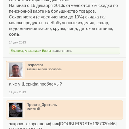
Начиная с 16 декабря 2013г. отменяются 7% скидки по
пенсионной карте на большинство товаров.
Сохраняется (с увеличением до 10%) скидка на:
молокопродукты, хлебобулочные изделия, сахар,
подсолнечное масло, крупы, яйца, детское питание,
соль.
14 дек 2013
Ежевика
,
Анаконда
и
Елена
нравится это.
Inspector
Активный пользователь
а че у Шерифа проблемы?
14 дек 2013
Просто_Зритель
Местный
закроют скоро шерифчик[DOUBLEPOST=1387030446]