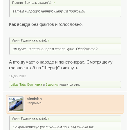
Просто_Зритель сказал(а):
↑
затем кипрскую черную дыру им прикрыли
Как всегда без фактов и голословно.
Арчи_Гудвин сказал(а):
↑
им хуже - и пенсионерам стало хуже. Одобряете?
А кто думает о народе и пенсионерах, Смотрящему
главное чтоб на "Шериф" тявкнуть.
14 дек 2013
Lёka
,
Tata
,
Волчишка
и
3 другим
нравится это.
alexisbn
Старожил
Арчи_Гудвин сказал(а):
↑
Сохраняется (с увеличением до 10%) скидка на: