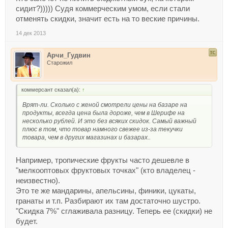
сидит?))))) Судя коммерческим умом, если стали
отменять скидки, значит есть на то веские причины.
14 дек 2013
Арчи_Гудвин
Старожил
коммерсант сказал(а):
↑
Врят-ли. Сколько с женой смотрели цены на базаре на
продукты, всегда цена была дороже, чем в Шерифе на
несколько рублей. И это без всяких скидок. Самый важный
плюс в том, что товар намного свежее из-за текучки
товара, чем в других магазинах и базарах..
Например, тропические фрукты часто дешевле в
"мелкооптовых фруктовых точках" (кто владелец -
неизвестно).
Это те же мандарины, апельсины, финики, цукаты,
гранаты и т.п. Разбирают их там достаточно шустро.
"Скидка 7%" сглаживала разницу. Теперь ее (скидки) не
будет.