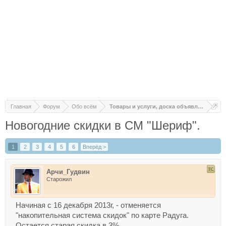
Главная
Форум
Обо всём
Товары и услуги, доска объявлений
Новогодние скидки в СМ "Шериф".
1
2
3
4
5
6
Вперёд >
Арчи_Гудвин
Старожил
Начиная с 16 декабря 2013г, - отменяется
"накопительная система скидок" по карте Радуга.
Остается старая скидка в 3%.