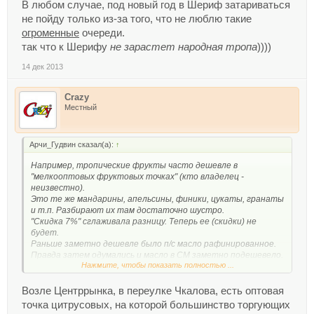
В любом случае, под новый год в Шериф затариваться
не пойду только из-за того, что не люблю такие
огроменные
очереди.
так что к Шерифу
не зарастет народная тропа
))))
14 дек 2013
Crazy
Местный
Арчи_Гудвин сказал(а):
↑
Например, тропические фрукты часто дешевле в
"мелкооптовых фруктовых точках" (кто владелец -
неизвестно).
Это те же мандарины, апельсины, финики, цукаты, гранаты
и т.п. Разбирают их там достаточно шустро.
"Скидка 7%" сглаживала разницу. Теперь ее (скидки) не
будет.
Раньше заметно дешевле было п/с масло рафинированное.
Правда затем одумались и масло в СМ заметно подешевело.
Нажмите, чтобы показать полностью ...
Промолчу за сахар, который почти все закупают или на
местных рынках, или везут с Украины).
Наверняка есть и другие примеры.
Возле Центррынка, в переулке Чкалова, есть оптовая
точка цитрусовых, на которой большинство торгующих