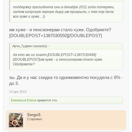
поддержку президента они в декабре 2011 года потеряли,
затем кипрскую черную дыру им прикрыли, с тех пор дела
все хуже и хуже... ))
им хуже - и пенсионерам стало хуже. Одобряете?
[DOUBLEPOST=1387030550][/DOUBLEPOST]
Арчи_Гудвин сказал(а):
↑
да кто же их знает.[DOUBLEPOST=1387030498]
[/DOUBLEPOST]им хуже - и пенсионерам стало хуже.
Одобряете?
зы. Да и у нас скидка то одномоментно похудела с 6% -
до 3.
14 дек 2013
Ежевика
и
Елена
нравится это.
SergoS
Старожил