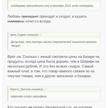
поддержку президента они в декабре 2011 года потеряли,
Любовь
президент
приходит и уходит, а кушать
коммерсы
хочется всегда.
Арчи_Гудвин сказал(а):
↑
Допускаю, что теперь часть покупателей лишится некоего
"якоря",
Врят-ли. Сколько с женой смотрели цены на базаре на
продукты, всегда цена была дороже, чем в Шерифе на
несколько рублей. И это без всяких скидок. Самый
важный плюс в том, что товар намного свежее из-за
текучки товара, чем в других магазинах и базарах.
Просто_Зритель сказал(а):
↑
закроют скоро шерифчик
Кто захочет
не
пилить бюджетный сук, на котором