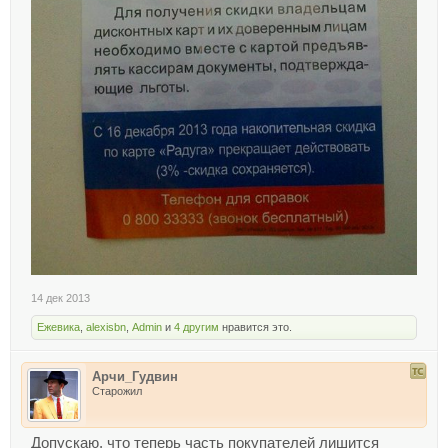
14 дек 2013
Ежевика
,
alexisbn
,
Admin
и
4 другим
нравится это.
Арчи_Гудвин
Старожил
Допускаю, что теперь часть покупателей лишится