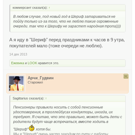
коммерсант сказал(а):
↑
В любом случае, под новый год в Шериф затариваться не
пойду только из-за того, что не люблю такие огроменные
очереди. так что к Шерифу не зарастет народная тропа))))
А я иду в "Шериф" перед праздниками к часов в 9 утра,
покупателей мало (тоже очереди не люблю).
14 дек 2013
Ежевика
и
LOOK
нравится это.
Арчи_Гудвин
Старожил
Sagittarius сказал(а):
↑
Пенсионеры привыкли носить с собой пенсионные
удостоверения, в троллейбусах кондукторы, иногда, их
требуют. Я считаю, что это правильно, может быть дети с
родители будут чаще встречаться, вместе ходить в
"Шериф"
хотя бы.
Мы в "Шериф" очень часто заходим по пути с работы.