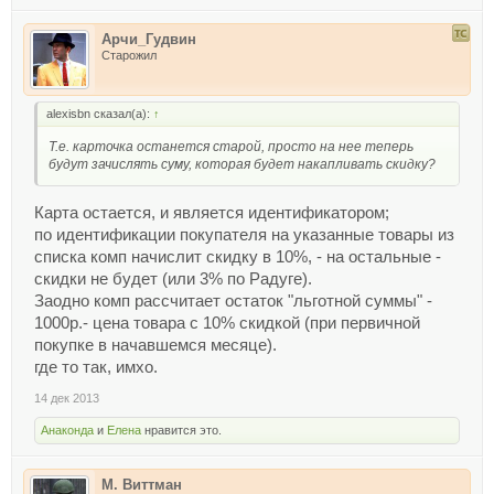
Арчи_Гудвин
Старожил
alexisbn сказал(а):
↑
Т.е. карточка останется старой, просто на нее теперь
будут зачислять суму, которая будет накапливать скидку?
Карта остается, и является идентификатором;
по идентификации покупателя на указанные товары из
списка комп начислит скидку в 10%, - на остальные -
скидки не будет (или 3% по Радуге).
Заодно комп рассчитает остаток "льготной суммы" -
1000р.- цена товара с 10% скидкой (при первичной
покупке в начавшемся месяце).
где то так, имхо.
14 дек 2013
Анаконда
и
Елена
нравится это.
М. Виттман