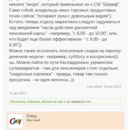
некоего "якоря", который привязывал их к СМ "Шериф".
Само собой, владельцы иных торговых продуктовых
точек сейчас "потирают руки с довольным видом").
Кстати, теперь отделу маркетинга следует задуматься
над введением "часов действия дисконтной
пенсионной карты" - например, "с 8.00 - до 10.00", или,
что будет еще более эффективным - "с 8.00 - до
8.30")).
Можно также исключить пенсионные скидки на парочку
денечков недели - например, субботу и воскресенье)).
зы. Можно пойти по пути беспардонных украинских
супермаркетов - там для пенсионеров стоят отдельно
"скидочные корзинки" - правда, товар там только
просрочка, - но идея неплоха...))
Last edited:
14 дек 2013
14 дек 2013
Волчишка
,
Ежевика
,
alexisbn
и
ещё 1-му
нравится это.
Crazy
Местный