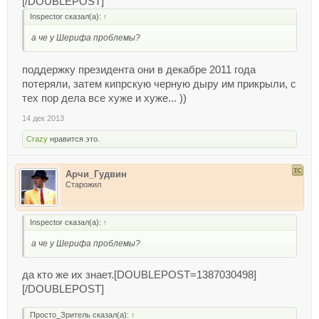
[/DOUBLEPOST]
Inspector сказал(а):
↑
а че у Шерифа проблемы?
поддержку президента они в декабре 2011 года
потеряли, затем кипрскую черную дыру им прикрыли, с
тех пор дела все хуже и хуже... ))
14 дек 2013
Crazy
нравится это.
Арчи_Гудвин
Старожил
Inspector сказал(а):
↑
а че у Шерифа проблемы?
да кто же их знает.[DOUBLEPOST=1387030498]
[/DOUBLEPOST]
Просто_Зритель сказал(а):
↑