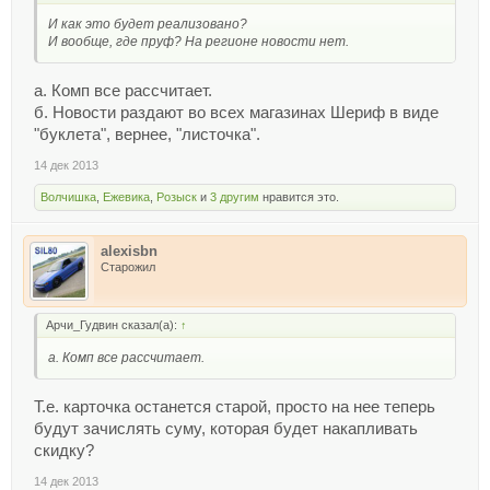
И как это будет реализовано?
И вообще, где пруф? На регионе новости нет.
а. Комп все рассчитает.
б. Новости раздают во всех магазинах Шериф в виде
"буклета", вернее, "листочка".
14 дек 2013
Волчишка
,
Ежевика
,
Розыск
и
3 другим
нравится это.
alexisbn
Старожил
Арчи_Гудвин сказал(а):
↑
а. Комп все рассчитает.
Т.е. карточка останется старой, просто на нее теперь
будут зачислять суму, которая будет накапливать
скидку?
14 дек 2013