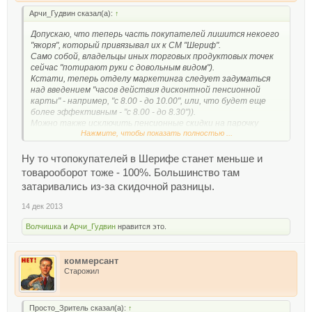
Арчи_Гудвин сказал(а):
↑
Допускаю, что теперь часть покупателей лишится некоего
"якоря", который привязывал их к СМ "Шериф".
Само собой, владельцы иных торговых продуктовых точек
сейчас "потирают руки с довольным видом").
Кстати, теперь отделу маркетинга следует задуматься
над введением "часов действия дисконтной пенсионной
карты" - например, "с 8.00 - до 10.00", или, что будет еще
более эффективным - "с 8.00 - до 8.30")).
Можно также исключить пенсионные скидки на парочку
Нажмите, чтобы показать полностью ...
денечков недели - например, субботу и воскресенье)).
зы. Можно пойти по пути беспардонных украинских
супермаркетов - там для пенсионеров стоят отдельно
Ну то чтопокупателей в Шерифе станет меньше и
"скидочные корзинки" - правда, товар там только просрочка,
товарооборот тоже - 100%. Большинство там
- но идея неплоха...))
затаривались из-за скидочной разницы.
14 дек 2013
Волчишка
и
Арчи_Гудвин
нравится это.
коммерсант
Старожил
Просто_Зритель сказал(а):
↑