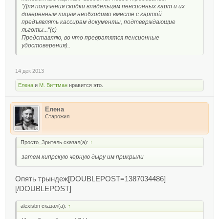
"Для получения скидки владельцам пенсионных карт и их
доверенным лицам необходимо вместе с картой
предъявлять кассирам документы, подтверждающие
льготы..."(с)
Представляю, во что превратятся пенсионные
удостоверения)..
14 дек 2013
Елена
и
М. Виттман
нравится это.
Елена
Старожил
Просто_Зритель сказал(а):
↑
затем кипрскую черную дыру им прикрыли
Опять трындеж[DOUBLEPOST=1387034486]
[/DOUBLEPOST]
alexisbn сказал(а):
↑