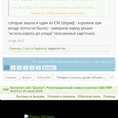
А я иду в "Шериф" перед праздниками к часов в 9 утра,
покупателей мало (тоже очереди не люблю).
Нажмите, чтобы показать полностью ...
сегодня зашли в один из СМ Шериф - корзинок при
входе почти не было) - наверное народ решил
"использовать до упора" пенсионные карточки).
14 дек 2013
Ежевика
,
Crazy
и
Sagittarius
нравится это.
(Вы должны войти или зарегистрироваться, чтобы ответить.)
1
2
3
4
5
6
Вперёд >
Главная
Форум
Обо всём
Товары и услуги, доска объявлений
Интернет-сайт "Диспут". Регистрационный номер в реестре СМИ ПМР
ПМР
№273 от 25 июля 2013г
Реклама на форуме
Условия и правила
Обратная связь
Помощь