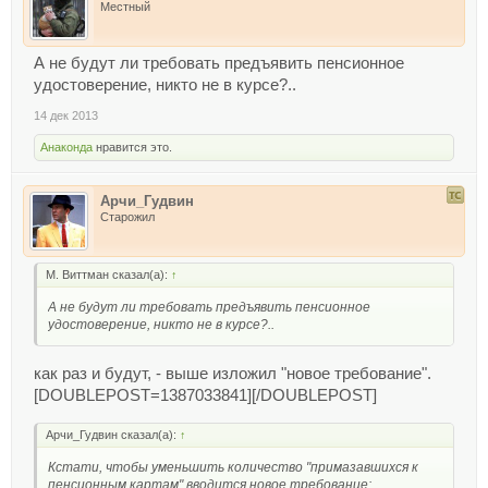
Местный
А не будут ли требовать предъявить пенсионное
удостоверение, никто не в курсе?..
14 дек 2013
Анаконда
нравится это.
Арчи_Гудвин
Старожил
М. Виттман сказал(а):
↑
А не будут ли требовать предъявить пенсионное
удостоверение, никто не в курсе?..
как раз и будут, - выше изложил "новое требование".
[DOUBLEPOST=1387033841][/DOUBLEPOST]
Арчи_Гудвин сказал(а):
↑
Кстати, чтобы уменьшить количество "примазавшихся к
пенсионным картам" вводится новое требование: