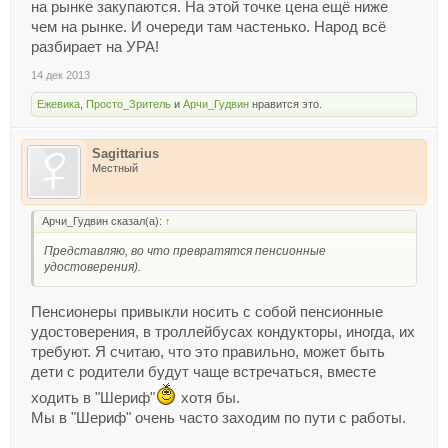
на рынке закупаются. На этой точке цена ещё ниже
чем на рынке. И очереди там частенько. Народ всё
разбирает на УРА!
14 дек 2013
Ежевика
,
Просто_Зритель
и
Арчи_Гудвин
нравится это.
Sagittarius
Местный
Арчи_Гудвин сказал(а):
↑
Представляю, во что превратятся пенсионные
удостоверения).
Пенсионеры привыкли носить с собой пенсионные
удостоверения, в троллейбусах кондукторы, иногда, их
требуют. Я считаю, что это правильно, может быть
дети с родители будут чаще встречаться, вместе
ходить в "Шериф"
хотя бы.
Мы в "Шериф" очень часто заходим по пути с работы.