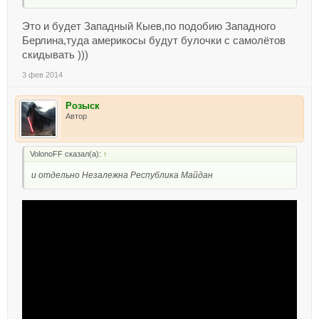
Это и будет Западный Кыев,по подобию Западного
Берлина,туда америкосы будут булочки с самолётов
скидывать )))
3 фев 2014
Розыск
Автор
VolonoFF сказал(а):
↑
и отдельно Незалежна Республика Майдан