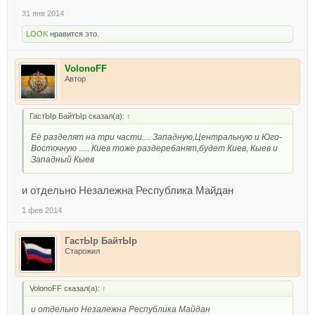
31 янв 2014
LOOK
нравится это.
VolonoFF
Автор
ГастЫр БайтЫр сказал(а):
↑
Её разделят на три части.... Западную,Центральную и Юго-
Восточную ..... Киев тоже раздеребанят,будет Киев, Кыев и
Западный Кыев
и отдельно Незалежна Республика Майдан
1 фев 2014
ГастЫр БайтЫр
Старожил
VolonoFF сказал(а):
↑
и отдельно Незалежна Республика Майдан