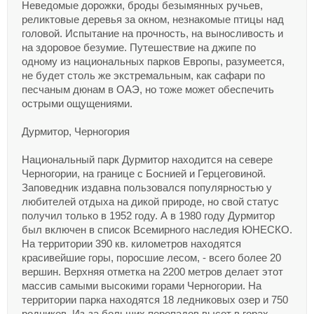
Неведомые дорожки, броды безымянных ручьев,
реликтовые деревья за окном, незнакомые птицы над
головой. Испытание на прочность, на выносливость и
на здоровое безумие. Путешествие на джипе по
одному из национальных парков Европы, разумеется,
не будет столь же экстремальным, как сафари по
песчаным дюнам в ОАЭ, но тоже может обеспечить
острыми ощущениями.
Дурмитор, Черногория
Национальный парк Дурмитор находится на севере
Черногории, на границе с Боснией и Герцеговиной.
Заповедник издавна пользовался популярностью у
любителей отдыха на дикой природе, но свой статус
получил только в 1952 году. А в 1980 году Дурмитор
был включен в список Всемирного наследия ЮНЕСКО.
На территории 390 кв. километров находятся
красивейшие горы, поросшие лесом, - всего более 20
вершин. Верхняя отметка на 2200 метров делает этот
массив самыми высокими горами Черногории. На
территории парка находятся 18 ледниковых озер и 750