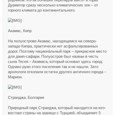
родников. Из-за больших перепадов высот в горах
Дурмитор сразу несколько климатических зон – от
горного климата до континентального.
Акамас, Кипр
На полуострове Акамас, находящемся на северо-
западе Кипра, практически нет асфальтированных
дорог. Поэтому национальный парк – прекрасное место
для джип-сафари. Полуостров был назван в честь
сына Тесея – Акамаса, который основал здесь город.
Однако руин этого поселения так и не нашли. Зато
археологи откопали остатки другого античного города –
Марион.
Странджа, Болгария
Природный парк Странджа, который находится на юго-
востоке страны на границе с Турцией, объединяет 5