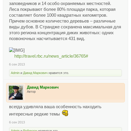
заповедников и 14 особо охраняемых местностей.
Леса покрывают более 80% площади парка, которая
составляет более 1000 квадратных километров.
Причем основное количество деревьев – различные
виды дубов. В Страндже сохранена максимальная для
этого региона концентрация диких животных: одних
позвоночных насчитывается 431 вид.
http://travel.rbc.ru/news_article/36765#
6 сен 2013
Admin
и
Давид Маркович
нравится это.
Давид Маркович
Автор
всегда удивляла ваша особенность находить
интересные редкие темы
6 сен 2013
Admin
и
Робинзон
нравится это.