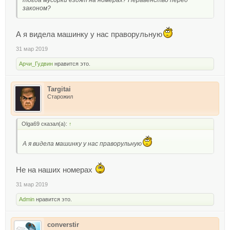
тогда мусорки ездят на номерах? Неравенство перед
законом?
А я видела машинку у нас праворульную
31 мар 2019
Арчи_Гудвин
нравится это.
Targitai
Старожил
Olga69 сказал(а):
↑
А я видела машинку у нас праворульную
Не на наших номерах
31 мар 2019
Admin
нравится это.
converstir