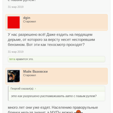
31 мар 2019
dgin
Старожил
У нас разрешено всё! Даже ездить на пердящем
дерьме, от которого за версту несет несгоревшим
бензином. Вот эти как техосмотр проходят?
31 мар 2019
terra
нравится это.
Майк Вазовски
Старожил
Георгий сказал(а):
↑
это как разрешено растамаживать авто с павым рулем?
много лет они уже ездят. Населению праворульные
брички нельзя значит, а МУПу можно