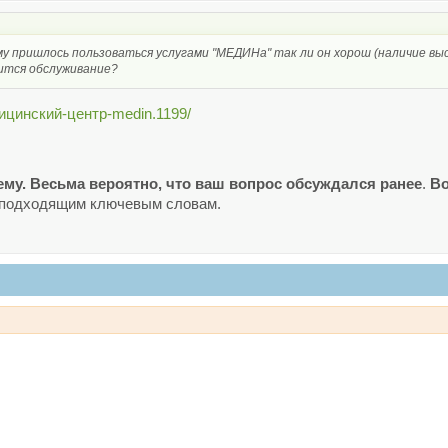
му пришлось пользоваться услугами "МЕДИНа" так ли он хорош (наличие вы
авится обслуживание?
едицинский-центр-medin.1199/
ему.
Весьма вероятно, что ваш вопрос обсуждался ранее
.
Во
м подходящим ключевым словам.