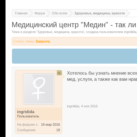
Главная
Форум
Обо всём
Здоровье, медицина, красота
Медицинский центр "Медин" - так ли
Тема в разделе '
Здоровье, медицина, красота
'
, создана пользователем
ingridida
Статус темы:
Закрыта.
Хотелось бы узнать мнение все
мед. услуги, а также как вам нр
ingridida
,
4 ноя 2016
ingridida
Пользователь
На форуме с:
16 мар 2016
Сообщения:
18