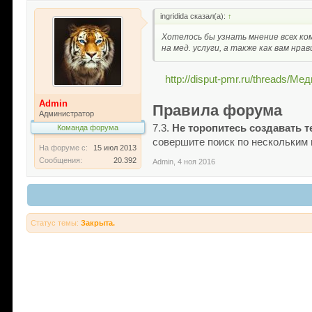
ingridida сказал(а):
↑
Хотелось бы узнать мнение всех ко
на мед. услуги, а также как вам нр
http://disput-pmr.ru/threads/М
Admin
Правила форума
Администратор
7.3.
Не торопитесь создавать т
Команда форума
совершите поиск по нескольки
На форуме с:
15 июл 2013
Сообщения:
20.392
Admin
,
4 ноя 2016
Статус темы:
Закрыта.