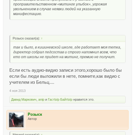
проправительственном «митинге улыбок», угрожая
увольнением в случае неявки людей на указанную
манифестацию.
Розыск сказал(а):
↑
так и было, в кишиневской школе, где работает моя тетка,
директор собрал педсостав и строго напомнил всем, что
кто от школы не придет на митинг, премию не получит.
Если есть аудио-видио записи этого,хорошо было бы
если бы люди выложили в нете, помните,как видио с
учителем из Бельц....
4 ноя 2013
Давид Маркович
,
anip
и
ГастЫр БайтЫр
нравится это.
Розыск
Автор
Nimand сказал(а):
↑