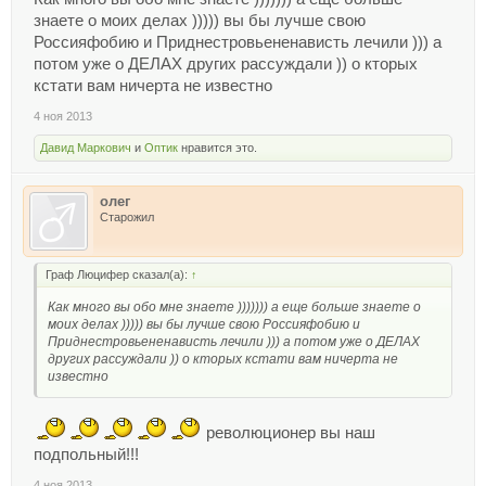
знаете о моих делах ))))) вы бы лучше свою
Россияфобию и Приднестровьененависть лечили ))) а
потом уже о ДЕЛАХ других рассуждали )) о кторых
кстати вам ничерта не известно
4 ноя 2013
Давид Маркович
и
Оптик
нравится это.
олег
Старожил
Граф Люцифер сказал(а):
↑
Как много вы обо мне знаете ))))))) а еще больше знаете о
моих делах ))))) вы бы лучше свою Россияфобию и
Приднестровьененависть лечили ))) а потом уже о ДЕЛАХ
других рассуждали )) о кторых кстати вам ничерта не
известно
революционер вы наш
подпольный!!!
4 ноя 2013