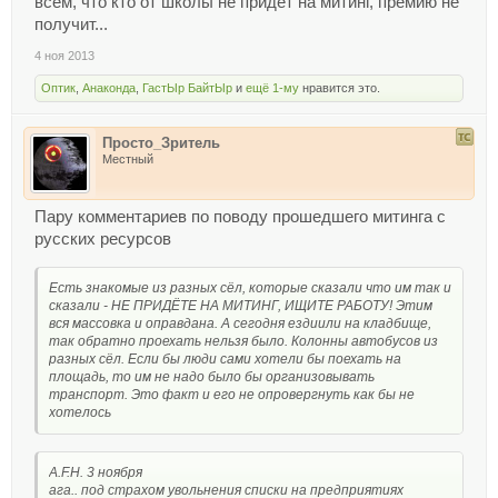
всем, что кто от школы не придет на митинг, премию не
получит...
4 ноя 2013
Оптик
,
Анаконда
,
ГастЫр БайтЫр
и
ещё 1-му
нравится это.
Просто_Зритель
Местный
Пару комментариев по поводу прошедшего митинга с
русских ресурсов
Есть знакомые из разных сёл, которые сказали что им так и
сказали - НЕ ПРИДЁТЕ НА МИТИНГ, ИЩИТЕ РАБОТУ! Этим
вся массовка и оправдана. А сегодня ездиили на кладбище,
так обратно проехать нельзя было. Колонны автобусов из
разных сёл. Если бы люди сами хотели бы поехать на
площадь, то им не надо было бы организовывать
транспорт. Это факт и его не опровергнуть как бы не
хотелось
A.F.H. 3 ноября
ага.. под страхом увольнения списки на предприятиях