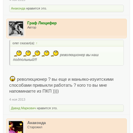
Анаконда
нравится это.
Граф Люцифер
Автор
олег сказал(а):
↑
революционер вы наш
подпольный!!!
революционер ? вы еще и маньяко-изуитскими
способами привыкли работать ? кого то вы мне
напоминаете из ПКП ))))
4 ноя 2013
Давид Маркович
нравится это.
Анаконда
Старожил