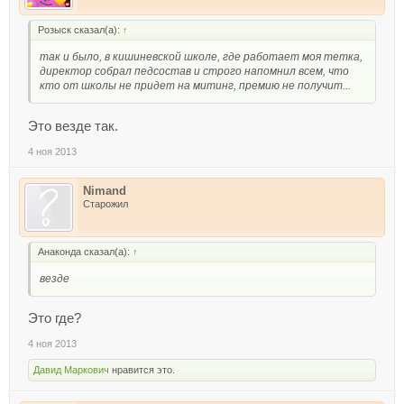
Розыск сказал(а):
↑
так и было, в кишиневской школе, где работает моя тетка,
директор собрал педсостав и строго напомнил всем, что
кто от школы не придет на митинг, премию не получит...
Это везде так.
4 ноя 2013
Nimand
Старожил
Анаконда сказал(а):
↑
везде
Это где?
4 ноя 2013
Давид Маркович
нравится это.