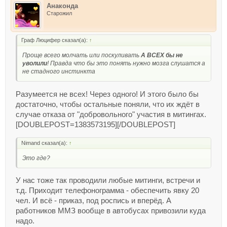
Анаконда
Старожил
Граф Люцифер сказал(а):
↑
Проще всего молчать или поскуливать
А ВСЕХ бы не
уволили
! Правда что бы это понять нужно мозга слушатся а
не стадного инстинкта
Разумеется не всех! Через одного! И этого было бы
достаточно, чтобы остальные поняли, что их ждёт в
случае отказа от "добровольного" участия в митингах.
[DOUBLEPOST=1383573195][/DOUBLEPOST]
Nimand сказал(а):
↑
Это где?
У нас тоже так проводили любые митинги, встречи и
т.д. Приходит телефонограмма - обеспечить явку 20
чел. И всё - приказ, под роспись и вперёд. А
работников ММЗ вообще в автобусах привозили куда
надо.