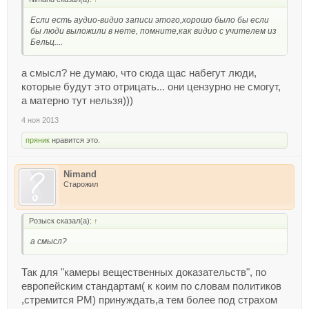
Если есть аудио-видио записи этого,хорошо было бы если
бы люди выложили в нете, помните,как видио с учителем из
Бельц....
а смысл? не думаю, что сюда щас набегут люди,
которые будут это отрицать... они цензурно не смогут,
а матерно тут нельзя)))
4 ноя 2013
пряник
нравится это.
Nimand
Старожил
Розыск сказал(а):
↑
а смысл?
Так для "камеры вещественных доказательств", по
европейским стандартам( к коим по словам политиков
,стремится РМ) принуждать,а тем более под страхом