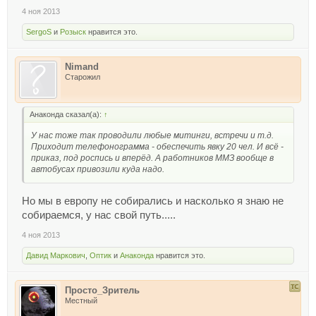
4 ноя 2013
SergoS
и
Розыск
нравится это.
Nimand
Старожил
Анаконда сказал(а):
↑
У нас тоже так проводили любые митинги, встречи и т.д.
Приходит телефонограмма - обеспечить явку 20 чел. И всё -
приказ, под роспись и вперёд. А работников ММЗ вообще в
автобусах привозили куда надо.
Но мы в европу не собирались и насколько я знаю не
собираемся, у нас свой путь.....
4 ноя 2013
Давид Маркович
,
Оптик
и
Анаконда
нравится это.
Просто_Зритель
Местный