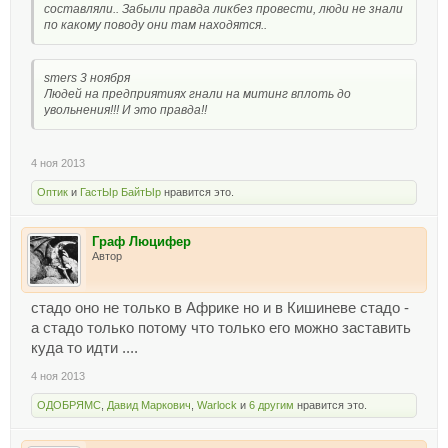
составляли.. Забыли правда ликбез провести, люди не знали
по какому поводу они там находятся..
smers 3 ноября
Людей на предприятиях гнали на митинг вплоть до
увольнения!!! И это правда!!
4 ноя 2013
Оптик
и
ГастЫр БайтЫр
нравится это.
Граф Люцифер
Автор
стадо оно не только в Африке но и в Кишиневе стадо -
а стадо только потому что только его можно заставить
куда то идти ....
4 ноя 2013
ОДОБРЯМС
,
Давид Маркович
,
Warlock
и
6 другим
нравится это.