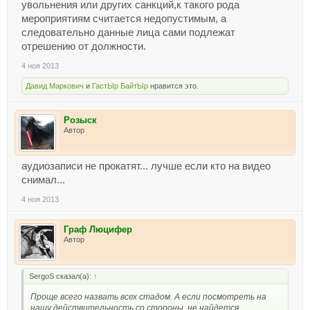
увольнения или других санкций,к такого рода
мероприятиям считается недопустимым, а
следовательно данные лица сами подлежат
отрешению от должности.
4 ноя 2013
Давид Маркович
и
ГастЫр БайтЫр
нравится это.
Розыск
Автор
аудиозаписи не прокатят... лучше если кто на видео
снимал...
4 ноя 2013
Граф Люцифер
Автор
SergoS сказал(а):
↑
Проще всего назвать всех стадом. А если посмотреть на
нашу действительность со стороны, не найдется