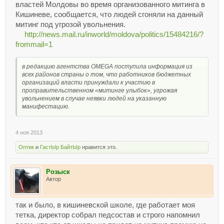
властей Молдовы во время организованного митинга в
Кишиневе, сообщается, что людей сгоняли на данный
митинг под угрозой увольнения.
http://news.mail.ru/inworld/moldova/politics/15484216/?
frommail=1
в редакцию агентства OMEGA поступила информация из
всех районов страны о том, что работников бюджетных
организаций власти принуждали к участию в
проправительственном «митинге улыбок», угрожая
увольнением в случае неявки людей на указанную
манифестацию.
4 ноя 2013
Оптик
и
ГастЫр БайтЫр
нравится это.
Розыск
Автор
так и было, в кишиневской школе, где работает моя
тетка, директор собрал педсостав и строго напомнил