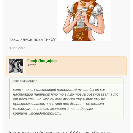
так... здесь пока тихо?
4 ноя 2013
Граф Люцифер
Автор
олег сказал(а):
↑
конечнно как настоящий патриот!!!! лучше бы он как
настоящий патриот что то в пмр тогда организавал..а то
от него слышно что он так любит пмр и так ему не
нравиться власть и все что она делает...но только
максимум на что его хватает это на форуме
кричать....псевдопотриот!!
Как много вы обо мне знаете ))))))) а еще больше