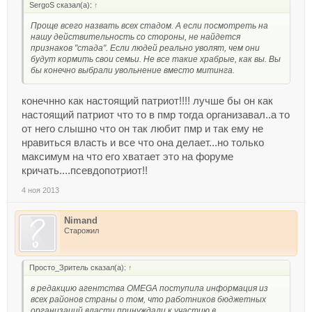
SergoS сказал(а):
↑
Проще всего назвать всех стадом. А если посмотреть на
нашу действительность со стороны, не найдется
признаков "стада". Если людей реально уволят, чем они
будут кормить свои семьи. Не все такие храбрые, как вы. Вы
бы конечно выбрали увольнение вместо митинга.
конечнно как настоящий патриот!!!! лучше бы он как
настоящий патриот что то в пмр тогда организавал..а то
от него слышно что он так любит пмр и так ему не
нравиться власть и все что она делает...но только
максимум на что его хватает это на форуме
кричать....псевдопотриот!!
4 ноя 2013
Nimand
Старожил
Просто_Зритель сказал(а):
↑
в редакцию агентства OMEGA поступила информация из
всех районов страны о том, что работников бюджетных
организаций власти принуждали к участию в