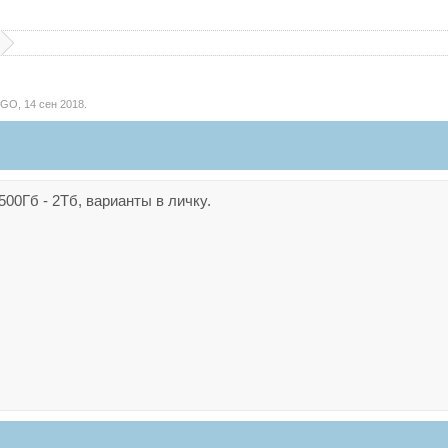
IGO
,
14 сен 2018
.
00Гб - 2Тб, варианты в личку.