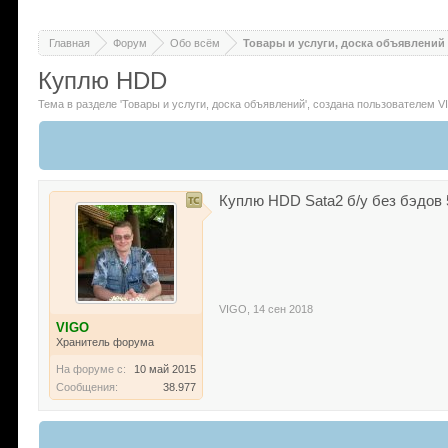
Главная
Форум
Обо всём
Товары и услуги, доска объявлений
Куплю HDD
Тема в разделе '
Товары и услуги, доска объявлений
'
, создана пользователем
V
Куплю HDD Sata2 б/у без бэдов 5
VIGO
,
14 сен 2018
VIGO
Хранитель форума
На форуме с:
10 май 2015
Сообщения:
38.977