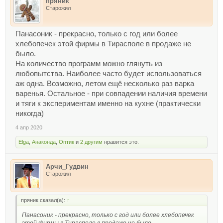
пряник
Старожил
Панасоник - прекрасно, только с год или более
хлебопечек этой фирмы в Тирасполе в продаже не
было.
На количество программ можно глянуть из
любопытства. Наиболее часто будет использоваться
аж одна. Возможно, летом ещё несколько раз варка
варенья. Остальное - при совпадении наличия времени
и тяги к экспериментам именно на кухне (практически
никогда)
4 апр 2020
Elga
,
Анаконда
,
Оптик
и
2 другим
нравится это.
Арчи_Гудвин
Старожил
пряник сказал(а):
↑
Панасоник - прекрасно, только с год или более хлебопечек