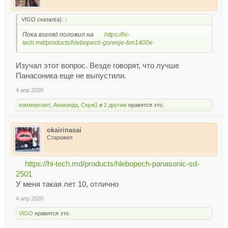
VIGO сказал(а):
↑
Пока взгляд положил на
https://hi-
tech.md/products/hlebopech-gorenje-bm1400e
Изучал этот вопрос. Везде говорят, что лучше
Панасоника еще не выпустили.
4 апр 2020
коммерсант
,
Анаконда
,
Серж1
и
2 другим
нравится это.
okairinasai
Старожил
https://hi-tech.md/products/hlebopech-panasonic-sd-
2501
У меня такая лет 10, отлично
4 апр 2020
VIGO
нравится это.