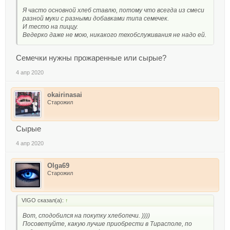
Я часто основной хлеб ставлю, потому что всегда из смеси
разной муки с разными добавками типа семечек.
И тесто на пиццу.
Ведерко даже не мою, никакого техобслуживания не надо ей.
Семечки нужны прожаренные или сырые?
4 апр 2020
okairinasai
Старожил
Сырые
4 апр 2020
Olga69
Старожил
VIGO сказал(а):
↑
Вот, сподобился на покупку хлебопечи. ))))
Посоветуйте, какую лучше приобрести в Тирасполе, по