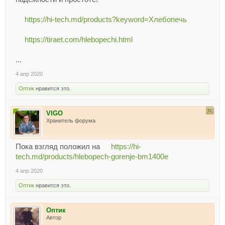
https://hi-tech.md/products?keyword=Хлебопечь
https://tiraet.com/hlebopechi.html
...
4 апр 2020
Оптик
нравится это.
VIGO
Хранитель форума
Пока взгляд положил на
https://hi-
tech.md/products/hlebopech-gorenje-bm1400e
4 апр 2020
Оптик
нравится это.
Оптик
Автор