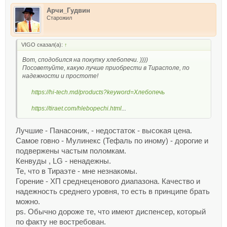
Арчи_Гудвин
Старожил
VIGO сказал(а):
↑
Вот, сподобился на покупку хлебопечи. ))))
Посоветуйте, какую лучше приобрести в Тирасполе, по
надежности и простоте!
https://hi-tech.md/products?keyword=Хлебопечь
https://tiraet.com/hlebopechi.html
...
Лучшие - Панасоник, - недостаток - высокая цена.
Самое говно - Мулинекс (Тефаль по иному) - дорогие и
подвержены частым поломкам.
Кенвуды , LG - ненадежны.
Те, что в Тираэте - мне незнакомы.
Горение - ХП среднеценового диапазона. Качество и
надежность среднего уровня, то есть в принципе брать
можно.
ps. Обычно дороже те, что имеют диспенсер, который
по факту не востребован.