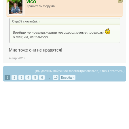
VIGO
Хранитель форума
Olga69 сказал(а):
↑
Вообще не нравятся ваши пессимистичные прогнозы
А так, да, ваш выбор
Мне тоже они не нравятся!
4 апр 2020
(Вы должны войти или зарегистрироваться, чтобы ответить.)
1
2
3
4
5
6
→
13
Вперёд >