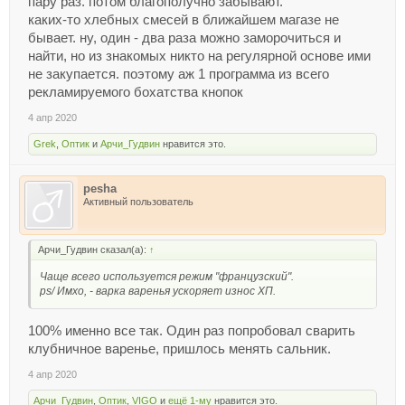
пару раз. потом благополучно забывают.
каких-то хлебных смесей в ближайшем магазе не
бывает. ну, один - два раза можно заморочиться и
найти, но из знакомых никто на регулярной основе ими
не закупается. поэтому аж 1 программа из всего
рекламируемого бохатства кнопок
4 апр 2020
Grek
,
Оптик
и
Арчи_Гудвин
нравится это.
pesha
Активный пользователь
Арчи_Гудвин сказал(а):
↑
Чаще всего используется режим "французский".
ps/ Имхо, - варка варенья ускоряет износ ХП.
100% именно все так. Один раз попробовал сварить
клубничное варенье, пришлось менять сальник.
4 апр 2020
Арчи_Гудвин
,
Оптик
,
VIGO
и
ещё 1-му
нравится это.