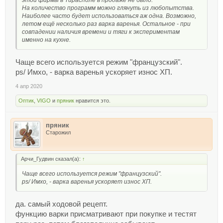
этой фирмы в Тирасполе в продаже не было.
На количество программ можно глянуть из любопытства.
Наиболее часто будет использоваться аж одна. Возможно,
летом ещё несколько раз варка варенья. Остальное - при
совпадении наличия времени и тяги к экспериментам
именно на кухне.
Чаще всего используется режим "французский".
ps/ Имхо, - варка варенья ускоряет износ ХП.
4 апр 2020
Оптик
,
VIGO
и
пряник
нравится это.
пряник
Старожил
Арчи_Гудвин сказал(а):
↑
Чаще всего используется режим "французский".
ps/ Имхо, - варка варенья ускоряет износ ХП.
да. самый ходовой рецепт.
функцию варки присматривают при покупке и тестят