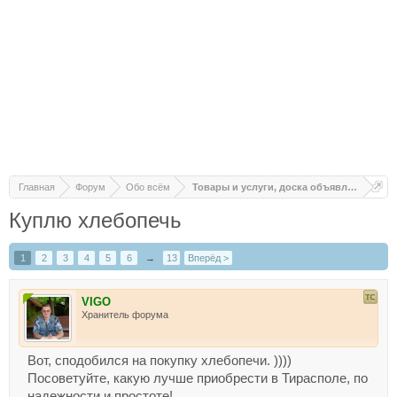
Главная
Форум
Обо всём
Товары и услуги, доска объявлений
Куплю хлебопечь
1
2
3
4
5
6
→
13
Вперёд >
VIGO
Хранитель форума
Вот, сподобился на покупку хлебопечи. ))))
Посоветуйте, какую лучше приобрести в Тирасполе, по
надежности и простоте!