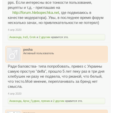
pps. Если интересны все тонкости пользования,
рецепты и т.д. - приглашаю на
http://forum.hlebopechka.net
, где подвизаюсь в
качестве модератора). Увы, в последнее время форум
несколько зачах, но привлекательности не потерял)
4 апр 2020
Анаконда
,
IraS
,
Grek
и
2 другим
нравится это.
pesha
Активный пользователь
Ради баловства- типа попробовать, привез с Украины
самую простую "delfa", прошло 5 лет пеку раз в три дня
хлебушек ни разу не подвела, что ржаной, что белый,
что тесто.Моё мнение, переплачивать за бренд нет
смысла.
4 апр 2020
Анаконда
,
Арчи_Гудвин
,
пряник
и
2 другим
нравится это.