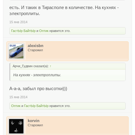
есть. И таких в Тирасполе в количестве. На кухнях -
электроплиты.
15 янв 2014
ГастЫр БайтЫр
и
Оптик
нравится это.
alexisbn
Старожил
Арчи_Гудвин сказал(а):
↑
На кухнях - электроплиты.
А-а-а, забыл про высотки)))
15 янв 2014
Оптик
и
ГастЫр БайтЫр
нравится это.
korvin
Старожил