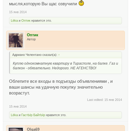
мысля,которую Вы щас озвучили
15 янв 2014
Lёka
и
Оптик
нравится это.
Оптик
Автор
Адриано Челентано сказал(а):
↑
Куплю однокомнатную квартиру в Тирасполе, на балке. Газ и
балкон - обязательно. Недорого. НЕ АГЕНСТВО!
Облепите все входы в подъезды объявлениями , и
ваши шансы на удачную покупку значительно
возрастут.
Last edited:
15 янв 2014
15 янв 2014
Lёka
и
ГастЫр БайтЫр
нравится это.
Olga69