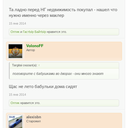
Та ладно перед НГ недвижимость покупал - нашел что
нужно именно через маклер
15 янв 2014
Оптик
и
ГастЫр БайтЫр
нравится это.
VolonoFF
Автор
Targitai сказал(а):
↑
поговорите с бабушками во дворах - они много знают
Щас не лето бабульки дома сидят
15 янв 2014
Оптик
нравится это.
alexisbn
Старожил