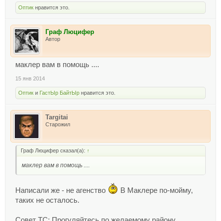
Оптик
нравится это.
Граф Люцифер
Автор
маклер вам в помощь ....
15 янв 2014
Оптик
и
ГастЫр БайтЫр
нравится это.
Targitai
Старожил
Граф Люцифер сказал(а):
↑
маклер вам в помощь ....
Написали же - не агенство
В Маклере по-мойму,
таких не осталось.
Совет ТС: Прогуляйтесь по желаемому району,