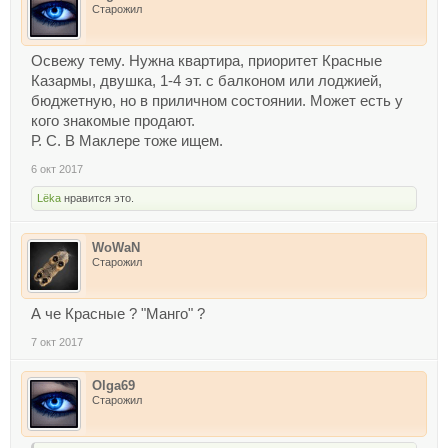
Старожил
Освежу тему. Нужна квартира, приоритет Красные
Казармы, двушка, 1-4 эт. с балконом или лоджией,
бюджетную, но в приличном состоянии. Может есть у
кого знакомые продают.
Р. С. В Маклере тоже ищем.
6 окт 2017
Lёka
нравится это.
WoWaN
Старожил
А че Красные ? "Манго" ?
7 окт 2017
Olga69
Старожил