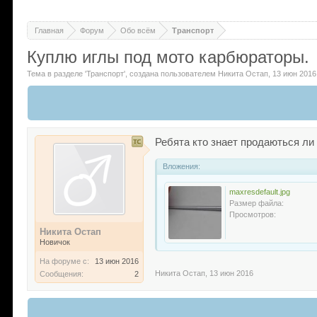
Главная
Форум
Обо всём
Транспорт
Куплю иглы под мото карбюраторы.
Тема в разделе '
Транспорт
'
, создана пользователем
Никита Остап
,
13 июн 2016
Ребята кто знает продаються ли 
Вложения:
maxresdefault.jpg
Размер файла:
Просмотров:
Никита Остап
Новичок
На форуме с:
13 июн 2016
Никита Остап
,
13 июн 2016
Сообщения:
2