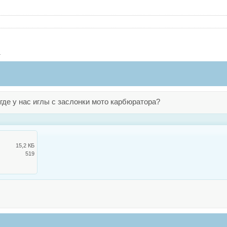
.
где у нас иглы с заслонки мото карбюратора?
15,2 КБ
519