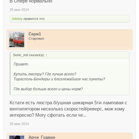
В Опере нормально
25 июн 2014
Johnny
нравится это.
Серж1
Старожил
Sonic_md сказал(а):
↑
Привет.
Купить люстру? Где лучше всего?
Тирасполь-Бендеры и близлежайшие нас.пункты?
Где выбор больше всего и цены норм?
Кстати есть люстра б/ушная шикарная 5ти ламповая с
вентилятором несколько скоростей/реверс, мож кому
интересно? Могу сфотать если че...
25 июн 2014
Арчи_Гудвин