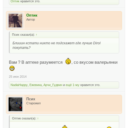
Оптик
нравится это.
Оптик
Автор
Псих сказал(а):
↑
Блииин кстати никто не подскажет где лучше Dirol
покупать?
Вам ? В аптеке разумеется
, со вкусом валерьянки
25 июн 2014
NadiaHappy
,
Ежевика
,
Арчи_Гудвин
и
ещё 1-му
нравится это.
Псих
Старожил
Оптик сказал(а):
↑