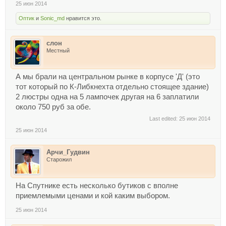
25 июн 2014
Оптик
и
Sonic_md
нравится это.
слон
Местный
А мы брали на центральном рынке в корпусе 'Д' (это
тот который по К-Либкнехта отдельно стоящее здание)
2 люстры одна на 5 лампочек другая на 6 заплатили
около 750 руб за обе.
Last edited:
25 июн 2014
25 июн 2014
Арчи_Гудвин
Старожил
На Спутнике есть несколько бутиков с вполне
приемлемыми ценами и кой каким выбором.
25 июн 2014