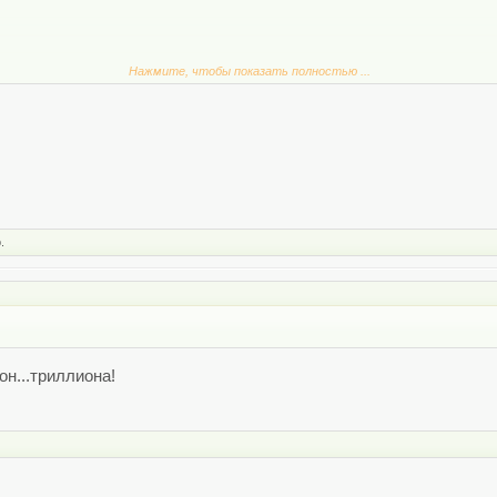
Нажмите, чтобы показать полностью ...
 <<
ие по ошибке, просто проигнорируйте его
.
он...триллиона!