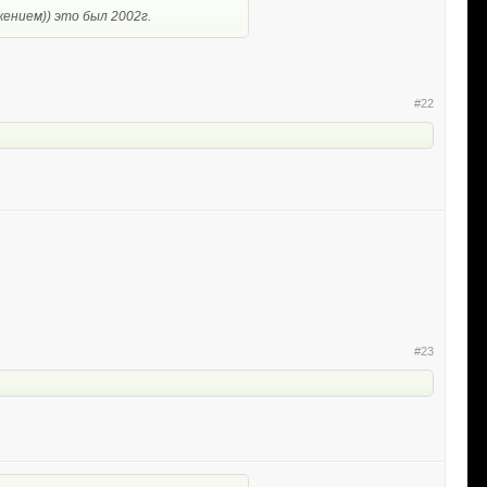
ением)) это был 2002г.
#22
#23