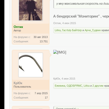
у мну максимальная скорость на ди
А бендерский "Мониторинг" , че
Оптик
,
4 июн 2015
Оптик
Lёka
,
ГастЫр БайтЫр
и
Арчи_Гудвин
нрави
Автор
На форуме с:
30 авг 2013
Сообщения:
13.751
КрЮк
,
4 июн 2015
КрЮк
Ежевика
,
ОДОБРЯМС
,
Lёka
и
2 другим
нрав
Пользователь
На форуме с:
7 апр 2015
Сообщения:
17
Оптик сказал(а):
↑