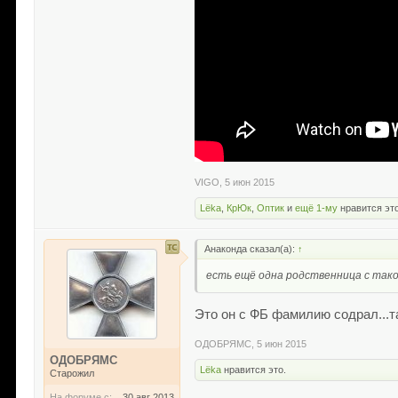
VIGO
,
5 июн 2015
Lёka
,
КрЮк
,
Оптик
и
ещё 1-му
нравится это
Анаконда сказал(а):
↑
есть ещё одна родственница с так
Это он с ФБ фамилию содрал...т
ОДОБРЯМС
,
5 июн 2015
ОДОБРЯМС
Lёka
нравится это.
Старожил
На форуме с:
30 авг 2013