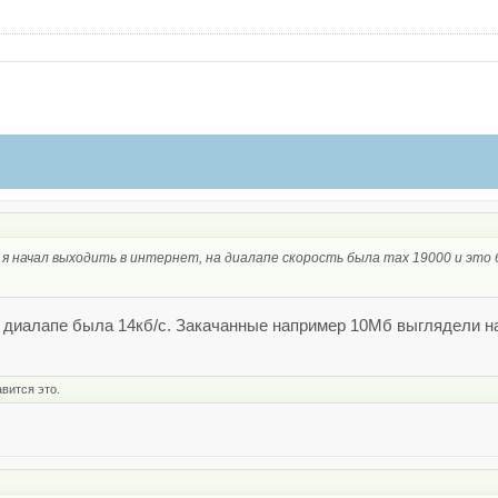
!
а я начал выходить в интернет, на диалапе скорость была max 19000 и это
 диалапе была 14кб/с. Закачанные например 10Мб выглядели н
вится это.