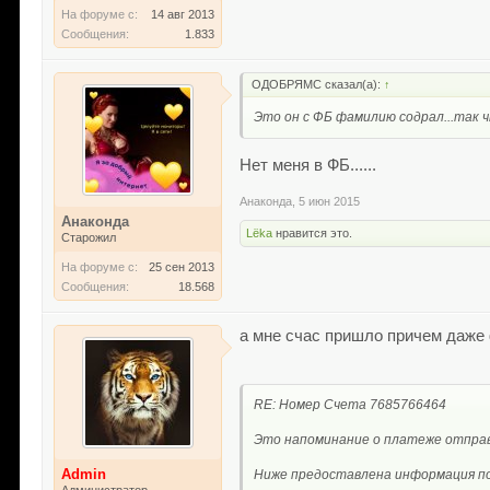
На форуме с:
14 авг 2013
Сообщения:
1.833
ОДОБРЯМС сказал(а):
↑
Это он с ФБ фамилию содрал...так ч
Нет меня в ФБ......
Анаконда
,
5 июн 2015
Анаконда
Lёka
нравится это.
Старожил
На форуме с:
25 сен 2013
Сообщения:
18.568
а мне счас пришло причем даже 
RE: Номер Счета 7685766464
Это напоминание о платеже отправ
Admin
Ниже предоставлена информация по
Администратор