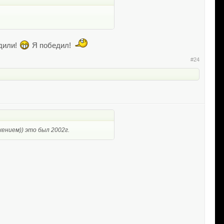
одили!
Я победил!
#24
ением)) это был 2002г.