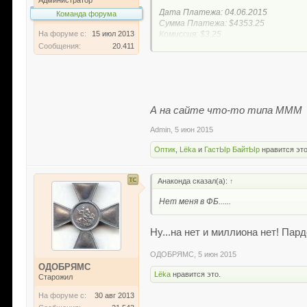
Дата Платежа: 04.06.2015
Команда форума
Сумма Платежа: $4353.25
На форуме с:
15 июл 2013
Комиссия: $3.25
Номер Карты: ***********0000
Сообщения:
20.411
>> Пожалуйста Подтвердите Здесь
Вы ничего не платили..
Кто-то высла вам перевод!
А на сайте что-то типа МММ
P.S. Если Вы получили это сообщен
Admin
,
5 июн 2015
Оптик
,
Lёka
и
ГастЫр БайтЫр
нравится это
Анаконда сказал(а):
↑
Нет меня в ФБ......
Ну...на нет и миллиона нет! Пард
ОДОБРЯМС
,
5 июн 2015
ОДОБРЯМС
Lёka
нравится это.
Старожил
На форуме с:
30 авг 2013