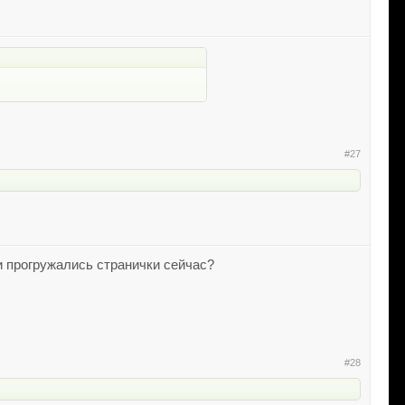
#27
и прогружались странички сейчас?
#28