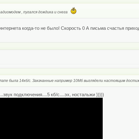
радиомодем , пугался дождика и снега
интернета когда-то не было! Скорость 0 А письма счастья прих
алапе была 14кб/с. Закачанные например 10Мб выглядели настоящим достиж
.звук подключения....5 кб/с....эх, ностальжи )))))