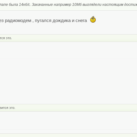
алапе была 14кб/с. Закачанные например 10Мб выглядели настоящим достиж
рез радиомодем , пугался дождика и снега
тся это.
ится это.