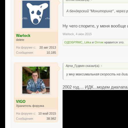
А бендерский "Мониторинг" , через 
Ну чего спорите, у меня вообще 
Warlock
,
4 июн 2015
Warlock
delete
ОДОБРЯМС
,
Lёka
и
Оптик
нравится это.
На форуме с:
20 авг 2013
Сообщения:
10.185
Арчи_Гудвин сказал(а):
↑
у мну максимальная скорость на ди
2002 год.... ИДК...модем диалапа..
VIGO
Хранитель форума
На форуме с:
10 май 2015
Сообщения:
38.982