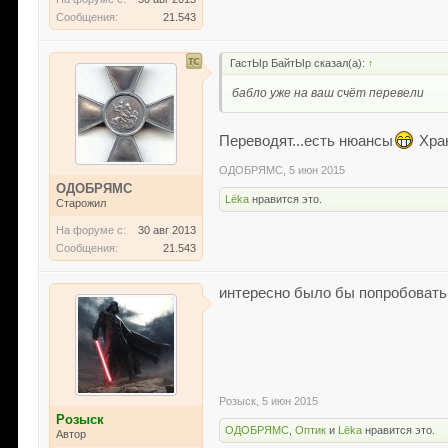
Сообщения:
21.543
ГастЫр БайтЫр сказал(а):
↑
бабло уже на ваш счёт перевели
Переводят...есть нюансы
Хран
ОДОБРЯМС
,
5 июн 2015
ОДОБРЯМС
Lёka
нравится это.
Старожил
На форуме с:
30 авг 2013
Сообщения:
21.543
интересно было бы попробовать 
Розыск
,
5 июн 2015
Розыск
ОДОБРЯМС
,
Оптик
и
Lёka
нравится это.
Автор