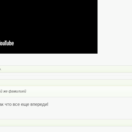
.
ой же фамилией
ак что все еще впереди!