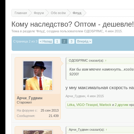
Главная
Форум
Обо всём
Флуд
Кому наследство? Оптом - дешевле
Тема в разделе '
Флуд
'
, создана пользователем
ОДОБРЯМС
,
4 июн 2015
.
Страница 2 из 3
< Назад
1
2
3
Вперёд >
ОДОБРЯМС сказал(а):
↑
Как бы вам мягчее намекнуть...когд
9200!
у мну максимальная скорость на
Арчи_Гудвин
,
4 июн 2015
Арчи_Гудвин
Старожил
Lёka
,
VIGO-Tiraspol
,
Warlock
и
2 другим
нра
На форуме с:
25 сен 2013
Сообщения:
21.439
Арчи_Гудвин сказал(а):
↑