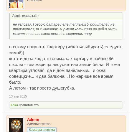
Admin сказал(а):
↑
не угловая. Говорю батареи еле теплые!!! У родителей не
прижмешься, т.к. кипяток. А у меня хоть сиди на ней и быть
может, если повезет немного согреешь попу.
поэтому покупать квартиру (искать/выбирать) следует
зимой))
кстати доча когда то снимала квартиру в районе 9й
школы - там жарища несусветная зимой была. И тоже
квартира угловая, да и дом панельный... и окна
совеццкие... и два балкона... Но жарище все время
было.
А летом - так просто душегубка.
13 апр 2015
Lёka
нравится это.
Admin
Администратор
Команда форума