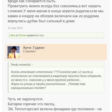
вроде как собирается быть.
Проветрить можно всегда без сквозняка,а вот нагреть
сложнее.У меня малая в конце апреля родиласьтак мы
камин и кондер на обогрев включали как из роддома
вернулись-дубак был сильный в доме.
12 апр 2015
Lёka
и
Оптик
нравится это.
Арчи_Гудвин
Старожил
Эльф сказал(а):
↑
Когда отключат отопление ???Сегодня уже 12 число,а
отопление не отключают,в квартире духота.Окна открыть
не могу т.к. сквозняк,а у меня грудной ребенок...
Жара на улице,а трубы раскаленные....Почему так
нерационально топят?
Чуть не задохнулся.
Батареи горячие что писец.
Эй, Теплоторгсин! включи фонарики где положено - на