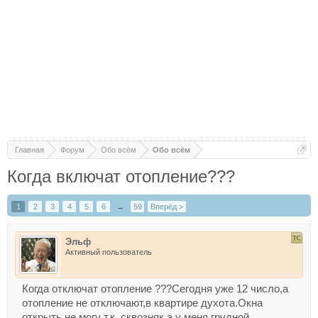
Главная
Форум
Обо всём
Обо всём
Когда включат отопление???
1
2
3
4
5
6
→
59
Вперёд >
Эльф
Активный пользователь
Когда отключат отопление ???Сегодня уже 12 число,а
отопление не отключают,в квартире духота.Окна
открыть не могу т.к. сквозняк,а у меня грудной