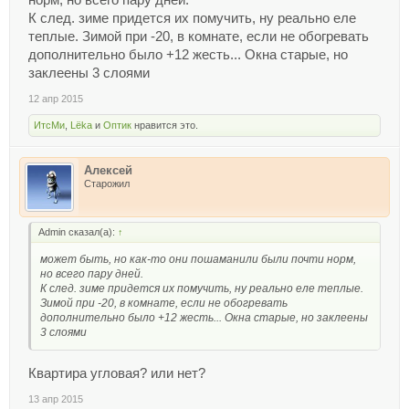
К след. зиме придется их помучить, ну реально еле
теплые. Зимой при -20, в комнате, если не обогревать
дополнительно было +12 жесть... Окна старые, но
заклеены 3 слоями
12 апр 2015
ИтсМи
,
Lёka
и
Оптик
нравится это.
Алексей
Старожил
Admin сказал(а):
↑
может быть, но как-то они пошаманили были почти норм,
но всего пару дней.
К след. зиме придется их помучить, ну реально еле теплые.
Зимой при -20, в комнате, если не обогревать
дополнительно было +12 жесть... Окна старые, но заклеены
3 слоями
Квартира угловая? или нет?
13 апр 2015