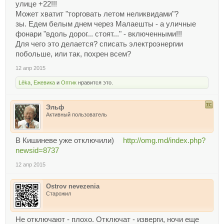
улице +22!!!
Может хватит "торговать летом неликвидами"?
зы. Едем белым днем через Малаешты - а уличные
фонари "вдоль дорог... стоят..." - включенными!!!
Для чего это делается? списать электроэнергии
побольше, или так, похрен всем?
12 апр 2015
Lёka
,
Ежевика
и
Оптик
нравится это.
Эльф
Активный пользователь
В Кишиневе уже отключили)
http://omg.md/index.php?
newsid=8737
12 апр 2015
Ostrov nevezenia
Старожил
Не отключают - плохо. Отключат - изверги, ночи еще