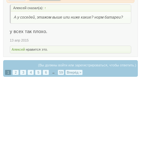
Алексей сказал(а):
↑
А у соседей, этажом выше или ниже какие? норм батареи?
у всех так плохо.
13 апр 2015
Алексей
нравится это.
(Вы должны войти или зарегистрироваться, чтобы ответить.)
1
2
3
4
5
6
→
59
Вперёд >