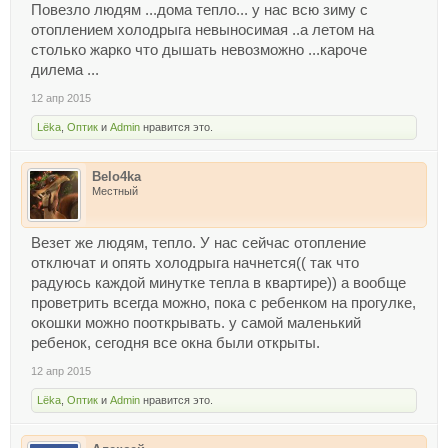
Повезло людям ...дома тепло... у нас всю зиму с
отоплением холодрыга невыносимая ..а летом на
столько жарко что дышать невозможно ...кароче
дилема ...
12 апр 2015
Lёka
,
Оптик
и
Admin
нравится это.
Belo4ka
Местный
Везет же людям, тепло. У нас сейчас отопление
отключат и опять холодрыга начнется(( так что
радуюсь каждой минутке тепла в квартире)) а вообще
проветрить всегда можно, пока с ребенком на прогулке,
окошки можно пооткрывать. у самой маленький
ребенок, сегодня все окна были открыты.
12 апр 2015
Lёka
,
Оптик
и
Admin
нравится это.