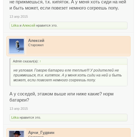
не прижмешься, т.к. кипяток. А у меня хоть сиди на ней
и быть может, если повезет немного согреешь попу.
13 апр 2015
Lёka
и
Алексей
нравится это.
Алексей
Старожил
Admin сказал(а):
↑
не угловая. Говорю батареи еле теплые!!! У родителей не
прижмешься, т.к. кипяток. А у меня хоть сиди на ней и быть
может, если повезет немного согреешь попу.
А у соседей, этажом выше или ниже какие? норм
батареи?
13 апр 2015
Lёka
нравится это.
Арчи_Гудвин
Старожил