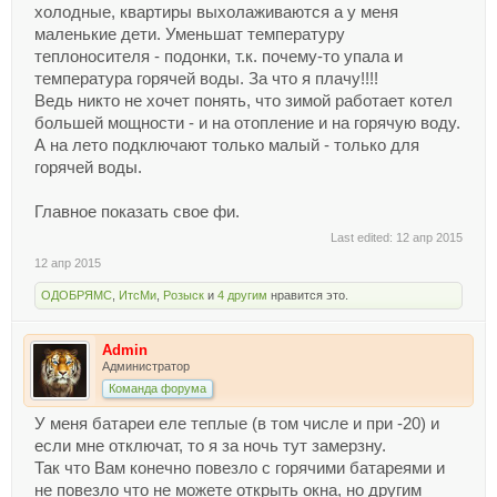
холодные, квартиры выхолаживаются а у меня
маленькие дети. Уменьшат температуру
теплоносителя - подонки, т.к. почему-то упала и
температура горячей воды. За что я плачу!!!!
Ведь никто не хочет понять, что зимой работает котел
большей мощности - и на отопление и на горячую воду.
А на лето подключают только малый - только для
горячей воды.
Главное показать свое фи.
Last edited:
12 апр 2015
12 апр 2015
ОДОБРЯМС
,
ИтсМи
,
Розыск
и
4 другим
нравится это.
Admin
Администратор
Команда форума
У меня батареи еле теплые (в том числе и при -20) и
если мне отключат, то я за ночь тут замерзну.
Так что Вам конечно повезло с горячими батареями и
не повезло что не можете открыть окна, но другим