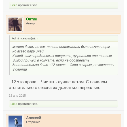
Lёka
нравится это.
Оптик
Автор
Admin сказал(а):
↑
может быть, но как-то они пошаманили были почти норм,
но всего пару дней.
К след. зиме придется их помучить, ну реально еле теплые.
Зимой при -20, в комнате, если не обогревать
дополнительно было +12 жесть... Окна старые, но заклеены
3 слоями
+12 это дрова... Чистить лучше летом. С началом
отопительного сезона их дозваться нереально.
13 апр 2015
Lёka
нравится это.
Алексей
Старожил