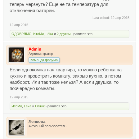
теперь мерзнуть? Еще не та температура для
отключения батарей.
Last edited:
12 апр 2015
12 апр 2015
ОДОБРЯМС
,
ИтсМи
,
Lёka
и
2 другим
нравится это.
Admin
Администратор
Команда форума
Если однокомнатная квартира, то можно ребенка на
кухню и проветрить комнату, закрыв кухню, а потом
наоборот. Или так тоже нельзя? А если двушка, то
поочередно комнаты.
12 апр 2015
ИтсМи
,
Lёka
и
Оптик
нравится это.
Ленкова
Активный пользователь