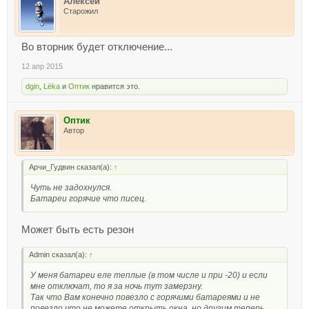
Алексей
Старожил
Во вторник будет отключение...
12 апр 2015
dgin
,
Lёka
и
Оптик
нравится это.
Оптик
Автор
Арчи_Гудвин сказал(а):
↑
Чуть не задохнулся.
Батареи горячие что писец.
Может быть есть резон
Admin сказал(а):
↑
У меня батареи еле теплые (в том числе и при -20) и если
мне отключат, то я за ночь тут замерзну.
Так что Вам конечно повезло с горячими батареями и не
повезло что не можете открыть окна, но другим теперь