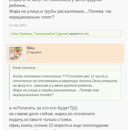
ребенок...
Жара на улице,а трубы раскаленные....Почему так
нерационально топят?
12 апр 2015
Lёka
,
Ежевика
,
Тасманский
и
3 другим
нравится это.
Nika
Старожил
Эльф сказал(а):
↑
Когда отключат отопление ???Сегодня уже 12 число,а
отопление не отключают,в квартире духота.Окна открыть
не могу т.к. сквозняк,а у меня грудной ребенок...
Жара на улице,а трубы раскаленные....Почему так
нерационально топят?
а чо?платить за это кто будет?))))
на самом деле сейчас жарко,но отключите
подачу,оставьте только стояки.
офиц конец сезона 15 апреля,и еще похолодание