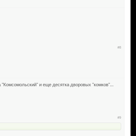
#8
 "Комсомольский" и еще десятка дворовых "комков"...
#9