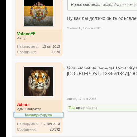
Народ кто знает когда будет откр
Ну как бы должно быть объявле
VolonoFF
,
17 ноя 2013
VolonoFF
Автор
На форуме с:
13 авг 2013
Сообщения:
1.620
Совсем скоро, кассирш уже обуч
[DOUBLEPOST=1384691347][/DO
Admin
,
17 ноя 2013
Admin
Tata
нравится это.
Администратор
Команда форума
На форуме с:
15 июл 2013
Сообщения:
20.392