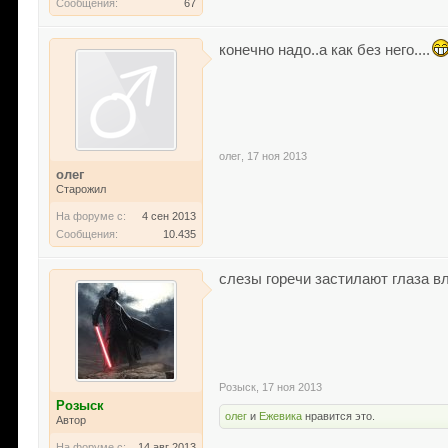
Сообщения:
67
конечно надо..а как без него....
олег
,
17 ноя 2013
олег
Старожил
На форуме с:
4 сен 2013
Сообщения:
10.435
слезы горечи застилают глаза в
Розыск
,
17 ноя 2013
Розыск
олег
и
Ежевика
нравится это.
Автор
На форуме с:
14 авг 2013