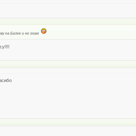
ву на Балке и не знаю
у!!!!
пасибо