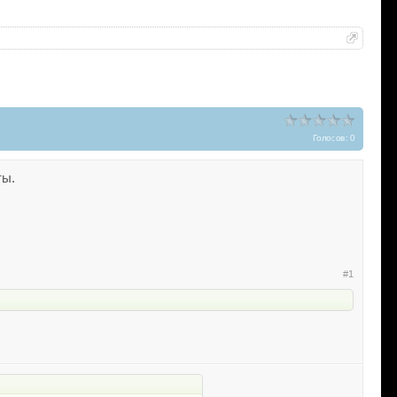
Голосов: 0
ты.
#1