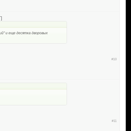
]
ий" и еще десятка дворовых
#10
#11