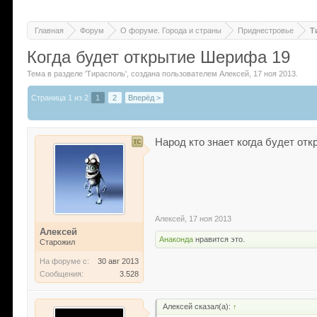
Главная
Форум
О форуме. Города и страны
Приднестровье
Т
Когда будет открытие Шерифа 19
Тема в разделе '
Тирасполь
'
, создана пользователем
Алексей
,
17 ноя 2013
.
Страница 1 из 2
1
2
Вперёд >
Народ кто знает когда будет от
Алексей
,
17 ноя 2013
Алексей
Анаконда
нравится это.
Старожил
На форуме с:
30 авг 2013
Сообщения:
3.528
Алексей сказал(а):
↑