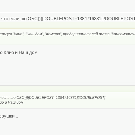
так что если шо ОБС)))[DOUBLEPOST=1384716331][/DOUBLEPOST
ельцев "Клио", "Наш дом", "Комета", предпринимателей рынка "Комсомольск
но Клио и Наш дом
что если шо ОБС)))[DOUBLEPOST=1384716331][/DOUBLEPOST]
ио и Наш дом
евушки...