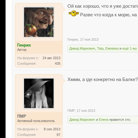
Ой как хорошо, что я уже достат
Разве что когда к морю, н
Генрих
,
17 ноя 2013
Генрих
Давид Маркович
,
Tata
,
Ежевика
и
ещё 1-му
Автор
На форуме с:
24 авг 2013
Сообщения:
435
Хммм, а где конкретно на Балке
ПМР
,
17 ноя 2013
ПМР
Давид Маркович
и
Елена
нравится это.
Активный пользователь
На форуме с:
8 сен 2013
Сообщения:
67