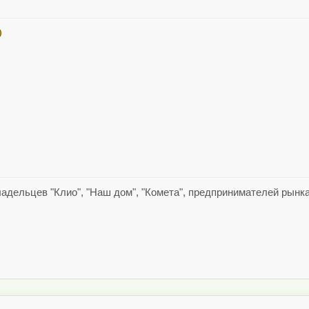
ладельцев "Клио", "Наш дом", "Комета", предпринимателей рынка