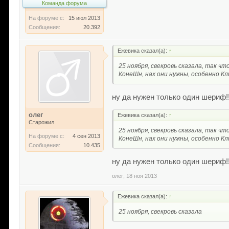
Команда форума
На форуме с:
15 июл 2013
Сообщения:
20.392
Ежевика сказал(а):
↑
25 ноября, свекровь сказала, так 
КонеШн, нах они нужны, особенно К
ну да нужен только один шериф
олег
Ежевика сказал(а):
↑
Старожил
25 ноября, свекровь сказала, так 
На форуме с:
4 сен 2013
КонеШн, нах они нужны, особенно К
Сообщения:
10.435
ну да нужен только один шериф!!!
олег
,
18 ноя 2013
Ежевика сказал(а):
↑
25 ноября, свекровь сказала