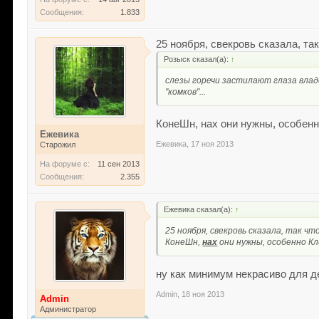
Сообщения:
1.833
25 ноября, свекровь сказала, 
Розыск сказал(а):
↑
слезы горечи застилают глаза влад
"комков"...
КонеШн, нах они нужны, особен
Ежевика
Ежевика
,
17 ноя 2013
Старожил
На форуме с:
11 сен 2013
Сообщения:
2.355
Ежевика сказал(а):
↑
25 ноября, свекровь сказала, так 
КонеШн,
нах
они нужны, особенно Кл
ну как минимум некрасиво для д
Admin
,
18 ноя 2013
Admin
Администратор