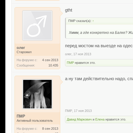
gtht
ПМР сказал(а):
↑
Хммм, а где конкретно на Балке? Жи
перед мостом на выезде на одесс
олег
Старожил
олег
,
17 ноя 2013
На форуме с:
4 сен 2013
ПМР
нравится это.
Сообщения:
10.435
а ну там действительно надо, с
ПМР
,
17 ноя 2013
ПМР
Давид Маркович
и
Елена
нравится это.
Активный пользователь
На форуме с:
8 сен 2013