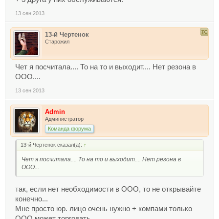
13 сен 2013
13-й Чертенок
Старожил
Чет я посчитала.... То на то и выходит.... Нет резона в
ООО....
13 сен 2013
Admin
Администратор
Команда форума
13-й Чертенок сказал(а):
↑
Чет я посчитала.... То на то и выходит.... Нет резона в
ООО...
так, если нет необходимости в ООО, то не открывайте
конечно...
Мне просто юр. лицо очень нужно + компами только
ООО может торговать...