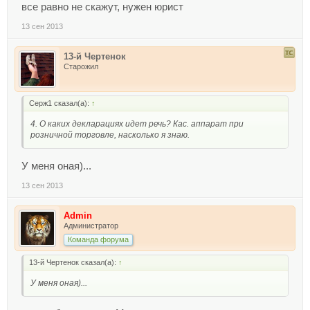
все равно не скажут, нужен юрист
13 сен 2013
13-й Чертенок
Старожил
Серж1 сказал(а):
↑
4. О каких декларациях идет речь? Кас. аппарат при
розничной торговле, насколько я знаю.
У меня оная)...
13 сен 2013
Admin
Администратор
Команда форума
13-й Чертенок сказал(а):
↑
У меня оная)...