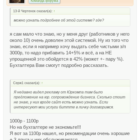
Команда форума
13-й Чертенок сказал(а):
↑
можно узнать подробнее об этой системе? где?
я сам мало что знаю, но у меня друг (работников у него
около 10) очень доволен этой системой. Ну из того что
знаю, если я например хочу выдать себе чистыми з/п
3000р, то надо прибавить 14+5% и всё, а на НЕ
упрощенной это обойдется в 42% (может +- пару %).
Бухгалтера Вам смогут подробно рассказать.
Серж1 сказал(а):
↑
Я недавно видел рекламу от Юркомпа там было
предложение на юр. сопровождение бизнеса. Сколько стоит
не знаю, у них вроде сайт есть можно узнать. Если
интересуют мои услуги биттте в личку договоримся.
1000р - 1100р
Но на бухгалтере не экономьте!!!
Я вот за 1100р нашел, но рекомендации очень хорошие
+ 3 друга у них обслуживаются.