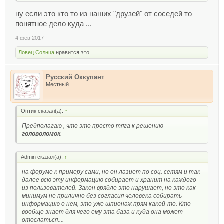
ну если это кто то из наших "друзей" от соседей то
понятное дело куда ...
4 фев 2017
Ловец Солнца
нравится это.
Русский Оккупант
Местный
Оптик сказал(а):
↑
Предполагаю , что это просто тяга к решению
головоломок
.
Admin сказал(а):
↑
на форуме к примеру сами, но он лазиет по соц. сетям и так
далее всю эту информацию собирает и хранит на каждого
из пользователей. Закон врядле это нарушает, но это как
минимум не прилично без согласия человека собирать
информацию о нем, это уже шпионаж прям какой-то. Кто
вообще знает для чего ему эта база и куда она может
отослаться....