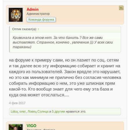
Admin
Администратор
Команда форума
Оптик сказал(а):
↑
Криминала в этом нет. За что банить ? Все же сами
выставляют. Странное, конечно , увлечение ))) У всех свои
тараканы)
на форуме к примеру сами, но он лазиет по соц. сетям
и так далее всю эту информацию собирает и хранит на
каждого из пользователей. Закон врядле это нарушает,
но это как минимум не прилично без согласия человека
собирать информацию о нем, это уже шпионаж прям
какой-то. Кто вообще знает для чего ему эта база и
куда она может отослаться....
4 фев 2017
Lёka
,
олег
,
Ловец Солнца
и
5 другим
нравится это.
VIGO
Хранитель форума