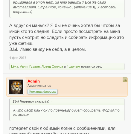
Криминала в этом нет. За что банить ? Все же сами
выставляют. Странное, конечно , увлечение ))) У всех свои
тараканы)
А вдруг он маньяк? Я бы не очень хотел бы чтобы за
мной кто то следил. Если просто посмотреть на меня
пусть смотрит, но следить и собирать информацию это
уже фетиш.
З.Ы. Имею ввиду не себя, а в целом.
4 фев 2017
Lёka
,
Арчи_Гудвин
,
Ловец Солнца
и
4 другим
нравится это.
Admin
Администратор
Команда форума
13-й Чертенок сказал(а):
↑
А что даст бан? он по прежнему будет собирать. Форум то
он видит.
потеряет свой любимый логин с сообщениями, для