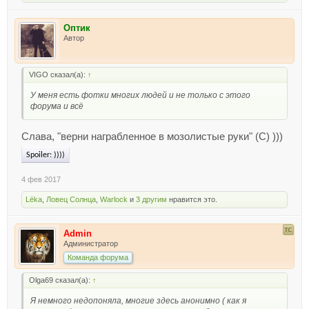
Оптик
Автор
VIGO сказал(а):
↑
У меня есть фотки многих людей и не только с этого
форума и всё
Слава, "верни награбленное в мозолистые руки" (С) )))
Spoiler:
))))
4 фев 2017
Lёka
,
Ловец Солнца
,
Warlock
и
3 другим
нравится это.
Admin
Администратор
Команда форума
Olga69 сказал(а):
↑
Я немного недопоняла, многие здесь анонимно ( как я