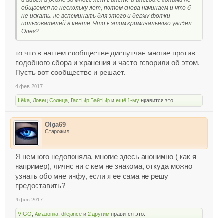
общаемся по нескольку лет, потом снова начинаем и что б
не искать, не вспоминать для этого и держу фотки
пользователей в инете. Что в этом криминального увидел
Олег?
то что в нашем сообществе диспутчан многие против
подобного сбора и хранения и часто говорили об этом.
Пусть вот сообщество и решает.
4 фев 2017
Lёka
,
Ловец Солнца
,
ГастЫр БайтЫр
и
ещё 1-му
нравится это.
Olga69
Старожил
Я немного недопоняла, многие здесь анонимно ( как я
например), лично ни с кем не знакома, откуда можно
узнать обо мне инфу, если я ее сама не решу
предоставить?
4 фев 2017
VIGO
,
Амазонка
,
dilejance
и
2 другим
нравится это.