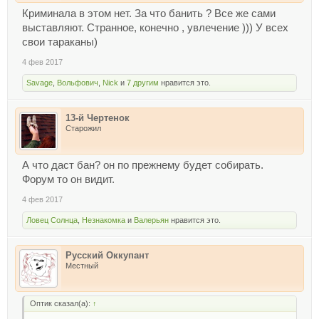
Криминала в этом нет. За что банить ? Все же сами
выставляют. Странное, конечно , увлечение ))) У всех
свои тараканы)
4 фев 2017
Savage
,
Вольфович
,
Nick
и
7 другим
нравится это.
13-й Чертенок
Старожил
А что даст бан? он по прежнему будет собирать.
Форум то он видит.
4 фев 2017
Ловец Солнца
,
Незнакомка
и
Валерьян
нравится это.
Русский Оккупант
Местный
Оптик сказал(а):
↑