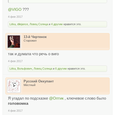
@VIGO
???
4 фев 2017
Lёka
,
dilejance
,
Ловец Солнца
и
4 другим
нравится это.
13-й Чертенок
Старожил
так и думала что речь о виго
4 фев 2017
Lёka
,
Вольфович
,
Ловец Солнца
и
6 другим
нравится это.
Русский Оккупант
Местный
Я угадал по подсказке
@Оптик
, ключевое слово было
головомка
4 фев 2017