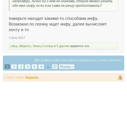
например), лично ни с кем не знакома, откуда можно узнать
обо мне инфу, если я ее сама не решу предоставить?
поверьте находит какими-то способами инфу.
Возможно по логину ищет инфу, далее вычисляет
почту и тп
4 фев 2017
Lёka
,
dilejance
,
Ловец Солнца
и
5 другим
нравится это.
(Вы должны войти или зарегистрироваться, чтобы ответить.)
1
2
3
4
5
6
→
27
Вперёд >
Статус темы:
Закрыта.