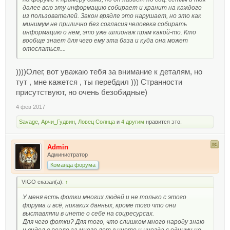
далее всю эту информацию собирает и хранит на каждого
из пользователей. Закон врядле это нарушает, но это как
минимум не прилично без согласия человека собирать
информацию о нем, это уже шпионаж прям какой-то. Кто
вообще знает для чего ему эта база и куда она может
отослаться....
))))Олег, вот уважаю тебя за внимание к деталям, но
тут , мне кажется , ты перебдил ))) Странности
присутствуют, но очень безобидные)
4 фев 2017
Savage
,
Арчи_Гудвин
,
Ловец Солнца
и
4 другим
нравится это.
Admin
Администратор
Команда форума
VIGO сказал(а):
↑
У меня есть фотки многих людей и не только с этого
форума и всё, никаких данных, кроме того что они
выставляли в инете о себе на соцресурсах.
Для чего фотки? Для того, что слишком много народу знаю
и видел в реале за много лет в инете и иногда с одними не