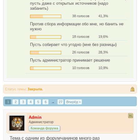
пусть даже с открытых источников (надо
забанить)
38 голосов
41,3%
Против сбора информации обо мне, но банить не
нужно
18 голосов
19,6%
Пусть собирает что угодно (мне без разницы)
26 голосов
28,3%
Пусть администратор принимает решение
10 голосов
10,9%
Статус темы:
Закрыта.
1
2
3
4
5
6
→
27
Вперёд >
Admin
Администратор
Команда форума
Тема с одним из форумчанинов много раз