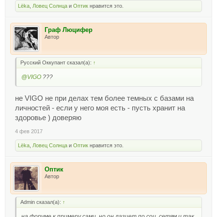
Lёka
,
Ловец Солнца
и
Оптик
нравится это.
Граф Люцифер
Автор
Русский Оккупант сказал(а):
↑
@VIGO
???
не VIGO не при делах тем более темных с базами на
личностей - если у него моя есть - пусть хранит на
здоровье ) доверяю
4 фев 2017
Lёka
,
Ловец Солнца
и
Оптик
нравится это.
Оптик
Автор
Admin сказал(а):
↑
на форуме к примеру сами, но он лазиет по соц. сетям и так