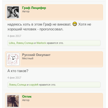
Граф Люцифер
Автор
надеюсь хоть в этом Граф не виноват.
Хотя не
хороший человек - проголосовал.
4 фев 2017
Lёka
,
Ловец Солнца
и
Warlock
нравится это.
Русский Оккупант
Местный
А кто таков?
4 фев 2017
Ловец Солнца
и
copyleft
нравится это.
Оптик
Автор