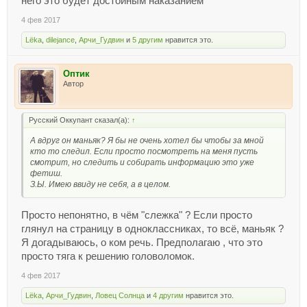
него это будет достойным наказанием
4 фев 2017
Lёka
,
dilejance
,
Арчи_Гудвин
и
5 другим
нравится это.
Оптик
Автор
Русский Оккупант сказал(а):
↑
А вдруг он маньяк? Я бы не очень хотел бы чтобы за мной
кто то следил. Если просто посмотреть на меня пусть
смотрит, но следить и собирать информацию это уже
фетиш.
З.Ы. Имею ввиду не себя, а в целом.
Просто непонятно, в чём "слежка" ? Если просто
глянул на страницу в одноклассниках, то всё, маньяк ?
Я догадываюсь, о ком речь. Предполагаю , что это
просто тяга к решению головоломок.
4 фев 2017
Lёka
,
Арчи_Гудвин
,
Ловец Солнца
и
4 другим
нравится это.