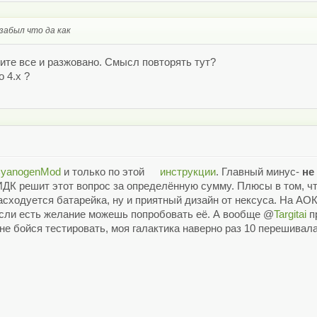
 забыл что да как
тите все и разжовано. Смысл повторять тут?
 4.х ?
yanogenMod
и только по этой
инструкции
. Главный минус-
не
ДК решит этот вопрос за определённую сумму. Плюсы в том, чт
асходуется батарейка, ну и приятный дизайн от нексуса. На АОК
 если есть желание можешь попробовать её. А вообще @
Targitai
п
не бойся тестировать, моя галактика наверно раз 10 перешивала