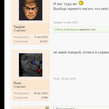
И вас туда же
Вообще принято писать что неясн
Targitai
,
14 апр 2014
Targitai
Johnny
и
Валерьян
нравится это.
Старожил
На форуме с:
3 сен 2013
Сообщения:
24.017
не имей геморой, отнеси в серв
Псих
,
14 апр 2014
Псих
Старожил
На форуме с:
30 авг 2013
Сообщения:
3.909
Псих сказал(а):
↑