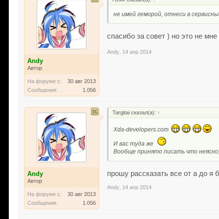
не имей геморой, отнеси в сервисн
спасибо за совет ) но это не мн
Andy
,
14 апр 2014
Andy
Автор
На форуме с:
30 авг 2013
Сообщения:
1.056
Targitai сказал(а):
↑
Xda-developers.com
И вас туда же
Вообще принято писать что неясно, 
прошу рассказать все от а до я 
Andy
Автор
Andy
,
14 апр 2014
На форуме с:
30 авг 2013
Сообщения:
1.056