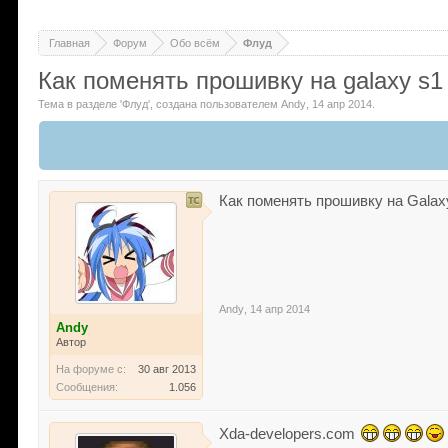
Главная
Форум
Обо всём
Флуд
Как поменять прошивку на galaxy s1
Тема в разделе '
Флуд
'
, создана пользователем
Andy
,
14 апр 2014
.
Как поменять прошивку на Galaxy 
Andy
,
14 апр 2014
Andy
Автор
На форуме с:
30 авг 2013
Сообщения:
1.056
Xda-developers.com