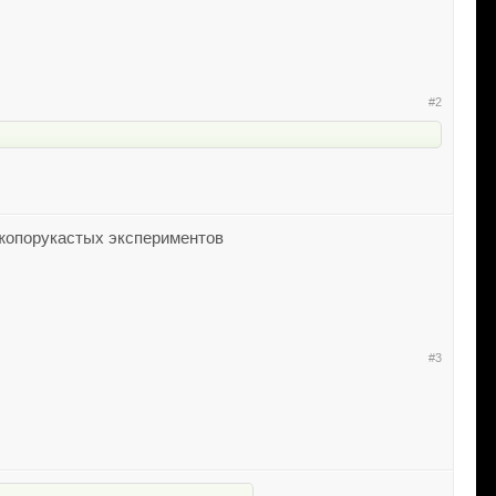
#2
 жопорукастых экспериментов
#3