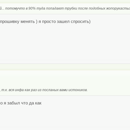
ый... потомучто в 90% туда попадают трубки после подобных жопорукаст
е прошивку менять ) я просто зашел спросить)
т.к. вся инфа как раз из посланых вами истоников.
бо я забыл что да как