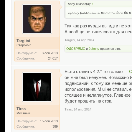
Andy сказал(а):
↑
прошу рассказать все от а до я бо я
Так как раз курды вы идти не хо
А вообще не тяжеловата для него
Targitai
,
14 апр 2014
Targitai
Старожил
ОДОБРЯМС
и
Johnny
нравится это.
На форуме с:
3 сен 2013
Сообщения:
24.017
Если ставить 4.2.* то только
С
он мне был ненужен. Возможно И
подвисаний, к тому же меньше р
использования. Miui не ставил,
стоящее и нелаганутое. Главное 
будет прошить на сток.
Tiras
Tiras
,
14 апр 2014
Местный
На форуме с:
15 сен 2013
Сообщения:
389