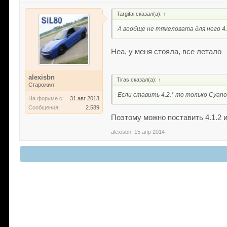
Targitai сказал(а):
↑
А вообще не тяжеловата для него 4.
Неа, у меня стояла, все летало
alexisbn
Tiras сказал(а):
↑
Старожил
Если ставить 4.2.* то только Сyan
На форуме с:
31 авг 2013
Сообщения:
2.589
Поэтому можно поставить 4.1.2 
alexisbn
,
15 апр 2014