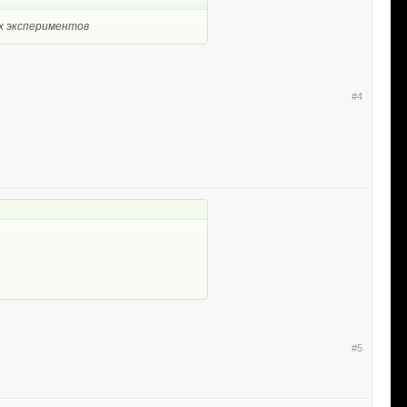
ых экспериментов
#4
#5