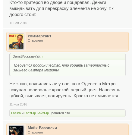
Кто-то притерся во дворе и поцарапал. Деньги
выкидывать для перекраску элемента не хочу, т.к
дорого стоит.
11 ноя 2016
коммерсант
Старожил
DanaSA сказал(а):
↑
Требуется пособничество, что убрать затертость с
заднего бампера машины.
Не знаю, появились ли у нас, но в Одессе в Метро
покупал полироль с краской, черный цвет. Наносишь
губкой, высыхает, полируешь. Краска не смывается.
11 ноя 2016
Lasika
и
ГастЫр БайтЫр
нравится это.
Майк Вазовски
Старожил