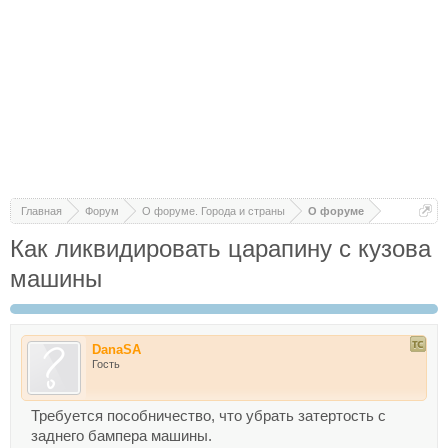
Главная
Форум
О форуме. Города и страны
О форуме
Как ликвидировать царапину с кузова
машины
DanaSA
Гость
Требуется пособничество, что убрать затертость с
заднего бампера машины.