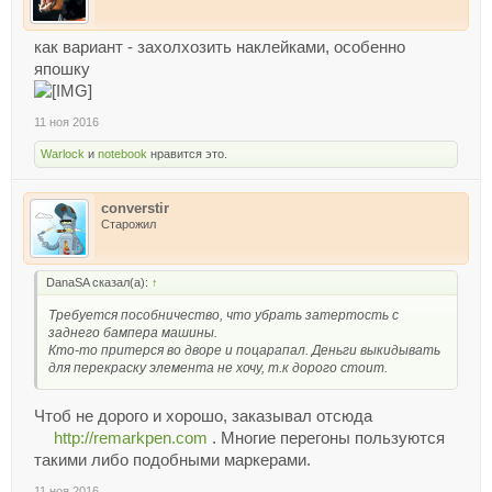
как вариант - захолхозить наклейками, особенно
япошку
11 ноя 2016
Warlock
и
notebook
нравится это.
converstir
Старожил
DanaSA сказал(а):
↑
Требуется пособничество, что убрать затертость с
заднего бампера машины.
Кто-то притерся во дворе и поцарапал. Деньги выкидывать
для перекраску элемента не хочу, т.к дорого стоит.
Чтоб не дорого и хорошо, заказывал отсюда
http://remarkpen.com
. Многие перегоны пользуются
такими либо подобными маркерами.
11 ноя 2016