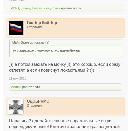
VIGO
,
Lasika
,
Цитрус
и
ещё 1-му
нравится это.
ГастЫр БайтЫр
Старожил
Майк Вазовски сказал(а):
↑
как вариант - захолхозить наклейками
))) а потом заехать на мойку ))) это хорошо, если сразу
отлетят, а если повиснут лохмотьями ? )))
11 ноя 2016
Vladm
нравится это.
ОДОБРЯМС
Старожил
Царапина? сделайте еще две параллельные и три
перпендикулярные! Клеточки заполните разноцветной