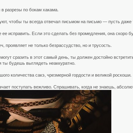
 в разрезы по бокам хакама.
уют, чтобы ты всегда отвечал письмом на письмо — пусть даже т
е ее исправить. Если это сделать без промедления, она скоро б
еч, проявляет не только безрассудство, но и трусость.
я могут сразить в этот самый день, ты должен достойно встрети
ли ты будешь выглядеть неаккуратно.
шого количества сакэ, чрезмерной гордости и великой роскоши.
начает поступать вежливо. Спрашивать, когда не знаешь, абсол