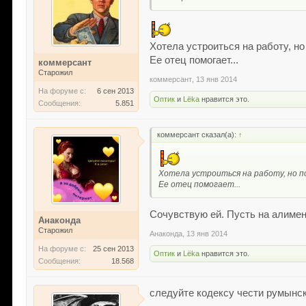
Хотела устроиться на работу, но 
Ее отец помогает...
коммерсант
Старожил
коммерсант
,
13 янв 2014
На форуме с:
6 сен 2013
Оптик
и
Lёka
нравится это.
Сообщения:
5.851
коммерсант сказал(а):
↑
Хотела устроиться на работу, но по
Ее отец помогает...
Сочувствую ей. Пусть на алимен
Анаконда
Старожил
Анаконда
,
13 янв 2014
На форуме с:
25 сен 2013
Оптик
и
Lёka
нравится это.
Сообщения:
18.568
следуйте кодексу чести румынск