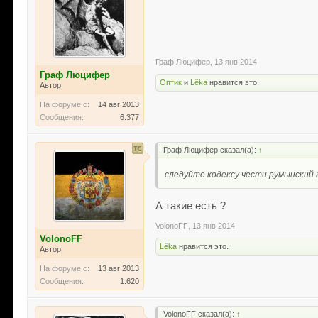
Граф Люцифер
,
13 янв 2014
Граф Люцифер
Оптик
и
Lёka
нравится это.
Автор
На форуме с:
14 авг 2013
Сообщения:
6.377
Граф Люцифер сказал(а):
↑
следуйте кодексу чести румынский 
А такие есть ?
VolonoFF
,
13 янв 2014
VolonoFF
Lёka
нравится это.
Автор
На форуме с:
13 авг 2013
Сообщения:
1.620
VolonoFF сказал(а):
↑