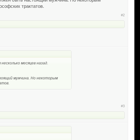
 должен быть настоящий мужчина. Но некоторым
ософских трактатов.
#2
 несколько месяцев назад.
астоящий мужчина. Но некоторым
атов.
#3