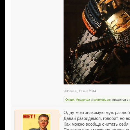
VolonoFF
,
13 янв 2014
Оптик
,
Анаконда
и
коммерсант
нравится эт
Одну мою знакомую муж разлюбил
Давай разойдемся, говорит, но е
Как можно вообще считать себя