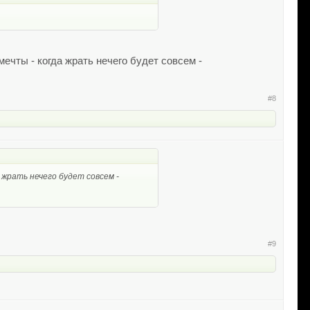
ечты - когда жрать нечего будет совсем -
#8
 жрать нечего будет совсем -
#9