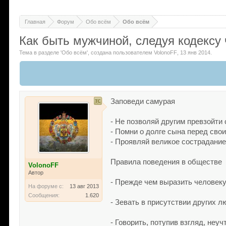
Главная
Форум
Обо всём
Обо всём
Как быть мужчиной, следуя кодексу 
Тема в разделе '
Обо всём
'
, создана пользователем
VolonoFF
,
13 янв 2014
.
Заповеди самурая
- Не позволяй другим превзойти 
- Помни о долге сына перед сво
- Проявляй великое сострадание
Правила поведения в обществе
VolonoFF
Автор
- Прежде чем выразить человеку 
На форуме с:
13 авг 2013
Сообщения:
1.620
- Зевать в присутствии других л
- Говорить, потупив взгляд, неуч