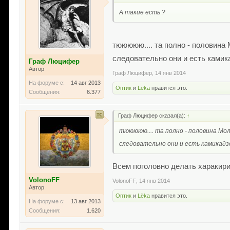
А такие есть ?
тююююю.... та полно - половина 
следовательно они и есть ками
Граф Люцифер
Автор
Граф Люцифер
,
14 янв 2014
На форуме с:
14 авг 2013
Оптик
и
Lёka
нравится это.
Сообщения:
6.377
Граф Люцифер сказал(а):
↑
тююююю.... та полно - половина Мол
следовательно они и есть камикад
Всем поголовно делать харакир
VolonoFF
VolonoFF
,
14 янв 2014
Автор
Оптик
и
Lёka
нравится это.
На форуме с:
13 авг 2013
Сообщения:
1.620