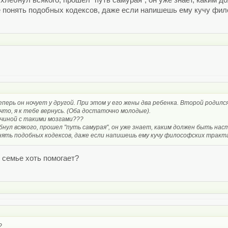
 хлебнул всякого, прошел "путь самурая", он уже знает, каким
 понять подобных кодексов, даже если напишешь ему кучу фил
перь он ночует у другой. При этом у его жены два ребенка. Второй родился
 что, я к тебе вернусь. (Оба достаточно молодые).
жчиной с такими мозгами???
бнул всякого, прошел "путь самурая", он уже знает, каким должен быть н
нять подобных кодексов, даже если напишешь ему кучу философских тракт
 семье хоть помогает?
?