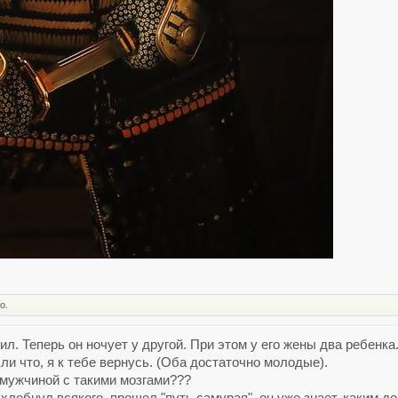
о.
. Теперь он ночует у другой. При этом у его жены два ребенка
сли что, я к тебе вернусь. (Оба достаточно молодые).
 мужчиной с такими мозгами???