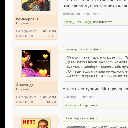
По теме: если мужчина по жизни
нынешним мужчинкам никогда не
коммерсант
,
13 янв 2014
коммерсант
Оптик
,
Lёka
и
olg@
нравится это.
Старожил
На форуме с:
6 сен 2013
Сообщения:
5.851
коммерсант сказал(а):
↑
Одну мою знакомую муж разлюбил. Те
Давай разойдемся, говорит, но если
Как можно вообще считать себя му
По теме: если мужчина по жизни хле
нынешним мужчинкам никогда не по
Анаконда
Ужасная ситуация. Материально
Старожил
Анаконда
,
13 янв 2014
На форуме с:
25 сен 2013
Сообщения:
18.568
Оптик
и
Lёka
нравится это.
Анаконда сказал(а):
↑
Материально семье хоть помогает