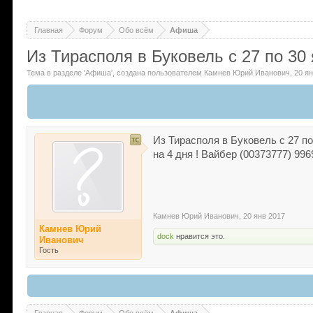
Главная
Форум
Обо всём
Афиша
Из Тирасполя в Буковель с 27 по 30 я
Тема в разделе '
Афиша
'
, создана пользователем
Камнев Юрий Иванович
,
20 я
Из Тирасполя в Буковель с 27 по 
на 4 дня ! Вайбер (00373777) 996
Камнев Юрий Иванович
,
20 янв 2017
Камнев Юрий
dock
нравится это.
Иванович
Гость