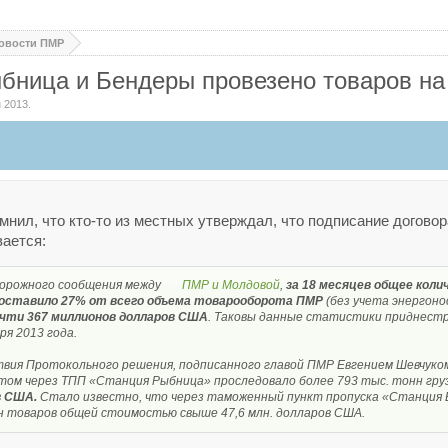
овости ПМР
ыбница и Бендеры провезено товаров на
н 2013
.
омнил, что кто-то из местных утверждал, что подписание догово
вается:
дорожного сообщения между
ПМР и Молдовой
,
за 18 месяцев общее коли
оставило 27% от всего объема товарооборота ПМР
(без учета энергон
очти 367 миллионов долларов США
. Таковы данные статистики приднест
ря 2013 года.
ствия Протокольного решения, подписанного главой ПМР Евгением Шевчук
том через ТПП «Станция Рыбница» проследовало более 793 тыс. тонн гру
в США.
Стало известно, что через таможенный пункт пропуска «Станция 
нн товаров общей стоимостью свыше 47,6 млн. долларов США.