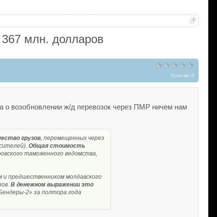
 367 млн. долларов
Голосов: 0
ра о возобновлении ж/д перевозок через ПМР ничем нам
чество грузов
, перемещенных через
осителей).
Общая стоимость
ровского таможенного ведомства,
ом и предшественником молдавского
зов.
В денежном выражении это
Бендеры-2» за полтора года