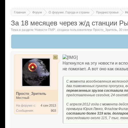
Главная
Форум
О форуме. Города и страны
Приднестровье
Н
За 18 месяцев через ж/д станции Р
Тема в разделе '
Новости ПМР
'
, создана пользователем
Просто_Зритель
,
30 се
Наткнулся на эту новости и всп
не помогает. А вот оно как оказы
С момента возобновления железно
два таможенных пункта пропуска,
с
перевезенных грузов составила п
Просто_Зритель
представленные сегодня, 24 сентяб
Местный
С апреля 2012 года с момента дей
На форуме с:
4 сен 2013
премьера Юрия Лянкэ, Фладом Фила
Сообщения:
903
составило более 319 млн. долларо
проследовало около 115, 7 тыс. то