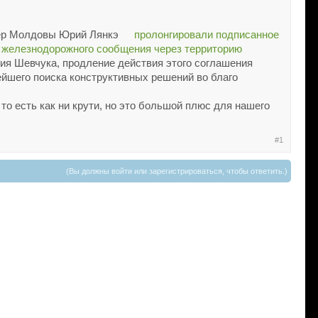
мьер Молдовы Юрий Лянкэ
пролонгировали подписанное
о железнодорожного сообщения через территорию
ния Шевчука, продление действия этого соглашения
нейшего поиска конструктивных решений во благо
то есть как ни крути, но это большой плюс для нашего
#1
(Вы должны войти или зарегистрироваться, чтобы ответить.)