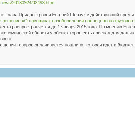
ru/news/20130924/03498.html
поле Глава Приднестровья Евгений Шевчук и действующий пре
ое решение «О принципах возобновления полноценного грузовог
мента распространяется до 1 января 2015 года. По мнению Евге
о-экономической области у обеих сторон есть арсенал для даль
довы».
ещении товаров оплачивается пошлина, которая идет в бюджет, 