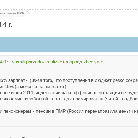
кономика ПМР
4 г.
-07...yasnili-poryadok-realizacii-rasporyazheniya-o
85% зарплаты (из-за того, что поступления в бюджет резко сокр
я 15% (а может и не выплатят).
овне июня 2014, индексации на коэффициент инфляции не буде
 экономии заработной платы для премирования (читай - надбавк
6
и пенсионерам к пенсии в ПМР (Россия перенаправила деньги н