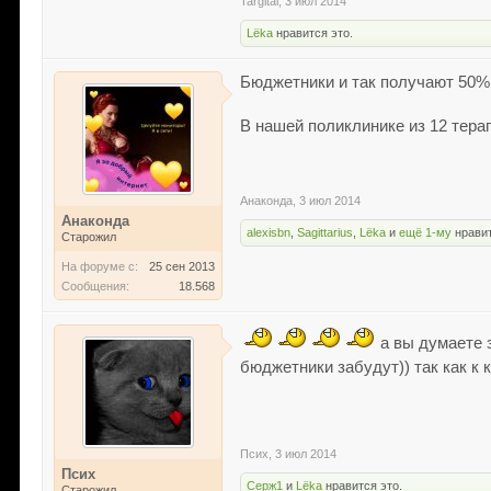
Targitai
,
3 июл 2014
Lёka
нравится это.
Бюджетники и так получают 50% о
В нашей поликлинике из 12 тера
Анаконда
,
3 июл 2014
Анаконда
alexisbn
,
Sagittarius
,
Lёka
и
ещё 1-му
нравит
Старожил
На форуме с:
25 сен 2013
Сообщения:
18.568
а вы думаете 
бюджетники забудут)) так как к 
Псих
,
3 июл 2014
Псих
Серж1
и
Lёka
нравится это.
Старожил