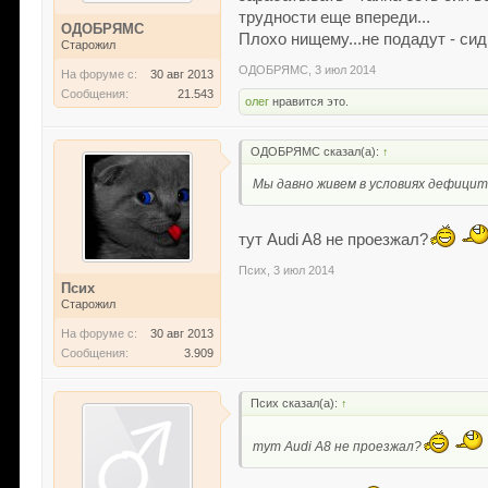
трудности еще впереди...
ОДОБРЯМС
Плохо нищему...не подадут - си
Старожил
ОДОБРЯМС
,
3 июл 2014
На форуме с:
30 авг 2013
Сообщения:
21.543
олег
нравится это.
ОДОБРЯМС сказал(а):
↑
Мы давно живем в условиях дефици
тут Audi A8 не проезжал?
Псих
,
3 июл 2014
Псих
Старожил
На форуме с:
30 авг 2013
Сообщения:
3.909
Псих сказал(а):
↑
тут Audi A8 не проезжал?