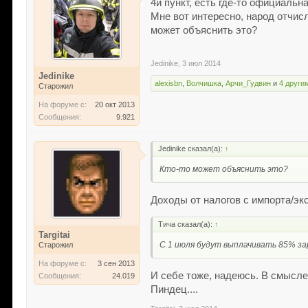
4й пункт, есть где-то официальн
Мне вот интересно, народ отчис
может объяснить это?
Jedinike
,
3 июл 2014
Jedinike
alexisbn
,
Волчишка
,
Арчи_Гудвин
и
4 други
Старожил
На форуме с:
20 окт 2013
Сообщения:
9.921
Jedinike сказал(а):
↑
Кто-то может объяснить это?
Доходы от налогов с импорта/эксп
Тича сказал(а):
↑
Targitai
С 1 июля будут выплачивать 85% з
Старожил
На форуме с:
3 сен 2013
И себе тоже, надеюсь. В смысл
Сообщения:
24.019
Пиндец....