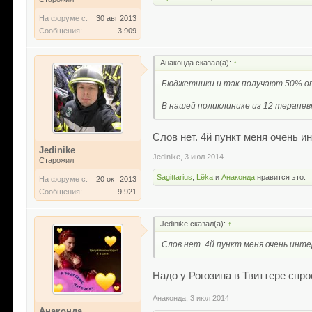
На форуме с:
30 авг 2013
Сообщения:
3.909
Анаконда сказал(а):
↑
Бюджетники и так получают 50% от з
В нашей поликлинике из 12 терапев
Слов нет. 4й пункт меня очень и
Jedinike
Jedinike
,
3 июл 2014
Старожил
Sagittarius
,
Lёka
и
Анаконда
нравится это.
На форуме с:
20 окт 2013
Сообщения:
9.921
Jedinike сказал(а):
↑
Слов нет. 4й пункт меня очень инт
Надо у Рогозина в Твиттере спро
Анаконда
,
3 июл 2014
Анаконда