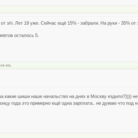
т з/п. Лет 18 уже. Сейчас ещё 15% - забрали. На руки - 35% от з
певтов осталось 5.
ся это.
за какие шиши наше начальство на днях в Москву ездило?)))) н
концу года это примерно ещё одна зарплата.. не думаю что под н