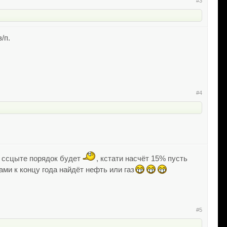
#3
/п.
#4
е ссцыте порядок будет
, кстати насчёт 15% пусть
ами к концу года найдёт нефть или газ
#5