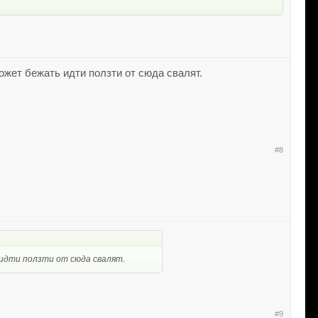
ожет бежать идти ползти от сюда свалят.
#8
 идти ползти от сюда свалят.
#9