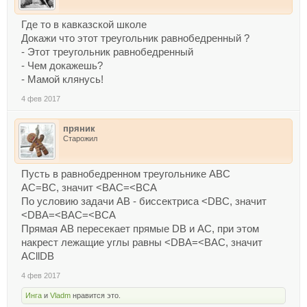
Где то в кавказской школе
Докажи что этот треугольник равнобедренный ?
- Этот треугольник равнобедренный
- Чем докажешь?
- Мамой клянусь!
4 фев 2017
пряник
Старожил
Пусть в равнобедренном треугольнике ABC
AC=BC, значит <BAC=<BCA
По условию задачи AB - биссектриса <DBC, значит
<DBA=<BAC=<BCA
Прямая AB пересекает прямые DB и AC, при этом
накрест лежащие углы равны <DBA=<BAC, значит
ACllDB
4 фев 2017
Инга
и
Vladm
нравится это.