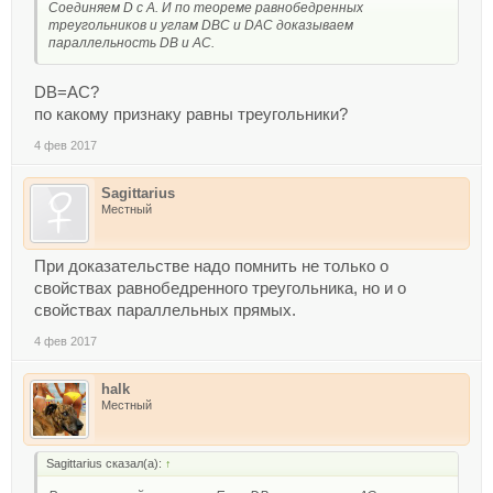
Соединяем D с А. И по теореме равнобедренных
треугольников и углам DBC и DAC доказываем
параллельность DB и AC.
DB=AC?
по какому признаку равны треугольники?
4 фев 2017
Sagittarius
Местный
При доказательстве надо помнить не только о
свойствах равнобедренного треугольника, но и о
свойствах параллельных прямых.
4 фев 2017
halk
Местный
Sagittarius сказал(а):
↑