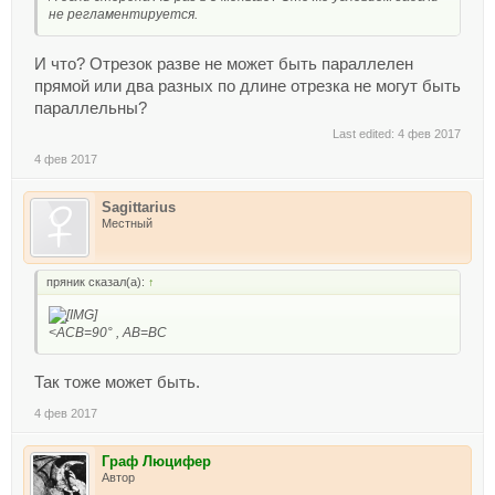
не регламентируется.
И что? Отрезок разве не может быть параллелен
прямой или два разных по длине отрезка не могут быть
параллельны?
Last edited:
4 фев 2017
4 фев 2017
Sagittarius
Местный
пряник сказал(а):
↑
<ACB=90° , AB=BC
Так тоже может быть.
4 фев 2017
Граф Люцифер
Автор