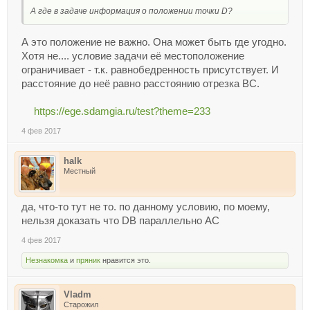
А где в задаче информация о положении точки D?
А это положение не важно. Она может быть где угодно.
Хотя не.... условие задачи её местоположение
ограничивает - т.к. равнобедренность присутствует. И
расстояние до неё равно расстоянию отрезка BС.
https://ege.sdamgia.ru/test?theme=233
4 фев 2017
halk
Местный
да, что-то тут не то. по данному условию, по моему,
нельзя доказать что DB параллельно АC
4 фев 2017
Незнакомка
и
пряник
нравится это.
Vladm
Старожил