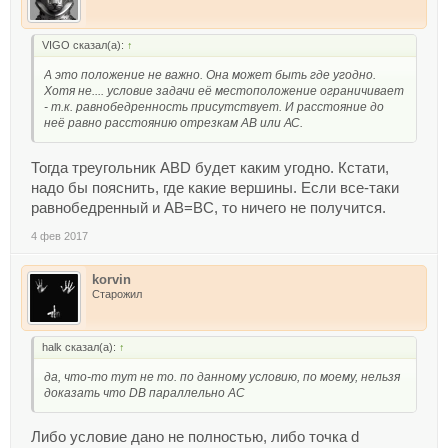
VIGO сказал(а):
↑
А это положение не важно. Она может быть где угодно.
Хотя не.... условие задачи её местоположение ограничивает
- т.к. равнобедренность присутствует. И расстояние до
неё равно расстоянию отрезкам AB или АС.
Тогда треугольник ABD будет каким угодно. Кстати,
надо бы пояснить, где какие вершины. Если все-таки
равнобедренный и AB=BC, то ничего не получится.
4 фев 2017
korvin
Старожил
halk сказал(а):
↑
да, что-то тут не то. по данному условию, по моему, нельзя
доказать что DB параллельно АC
Либо условие дано не полностью, либо точка d