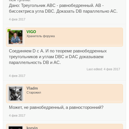
Дано: Треугольник ABC - равнобедренный. AB -
биссектриса угла DBC. Доказать DB параллельно АC.
4 фев 2017
VIGO
Хранитель форума
Соединяем D с А. И по теореме равнобедренных
треугольников и углам DBC и DAC доказываем
параллельность DB и AC.
Last edited:
4 фев 2017
4 фев 2017
Vladm
Старожил
Может, не равнобедренный, а равносторонний?
4 фев 2017
korvin