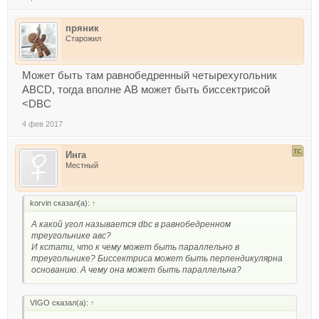
пряник
Старожил
Может быть там равнобедренный четырехугольник
ABCD, тогда вполне AB может быть биссектрисой
<DBC
4 фев 2017
Инга
Местный
korvin сказал(а):
↑
А какой угол называется dbc в равнобедренном
треугольнике авс?
И кстати, что к чему может быть параллельно в
треугольнике? Биссектриса может быть перпендикулярна
основанию. А чему она может быть параллельна?
VIGO сказал(а):
↑