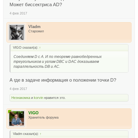
Может биссектриса AD?
4 фев 2017
Vladm
Старожил
VIGO сказал(а):
↑
Соединяем D с А. И по теореме равнобедренных
треугольников и углам DBC и DAC доказываем
параллельность DB и AC.
А где в задаче информация о положении точки D?
4 фев 2017
Незнакомка
и
korvin
нравится это.
VIGO
Хранитель форума
Vladm сказал(а):
↑