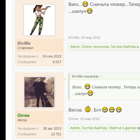
Виго...
Сначала чпокер...Тепе
...шалун
ИтсМи
,
19 мар 2016
ИтсМи
Admin
,
Ostrov nevezenia
,
ГастЫр БайтЫр
и
Старожил
На форуме с:
24 сен 2013
Сообщения:
6.017
ИтсМи сказал(а):
↑
Виго...
Сначала чпокер...Теперь з
...шалун
Весна
. Бггг
Оптик
Оптик
,
19 мар 2016
Автор
Admin
,
ГастЫр БайтЫр
,
Vladm
и
4 другим
нр
На форуме с:
30 авг 2013
Сообщения:
13.751