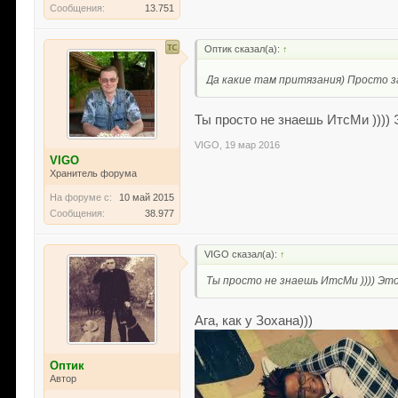
Сообщения:
13.751
Оптик сказал(а):
↑
Да какие там притязания) Просто з
Ты просто не знаешь ИтсМи )))) Это
VIGO
,
19 мар 2016
VIGO
Хранитель форума
На форуме с:
10 май 2015
Сообщения:
38.977
VIGO сказал(а):
↑
Ты просто не знаешь ИтсМи )))) Это он
Ага, как у Зохана)))
Оптик
Автор