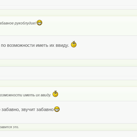
абавное рукоблудие!
 по возможности иметь их ввиду.
возможности иметь их ввиду.
 забавно, звучит забавно
равится это.