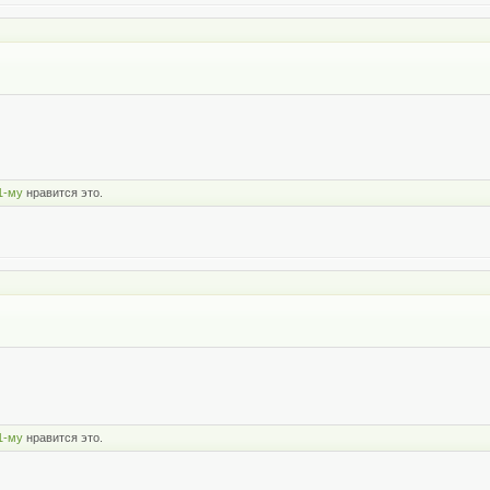
1-му
нравится это.
1-му
нравится это.