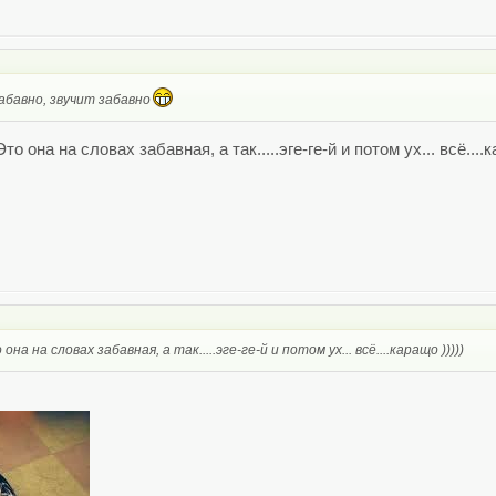
абавно, звучит забавно
 она на словах забавная, а так.....эге-ге-й и потом ух... всё....к
а на словах забавная, а так.....эге-ге-й и потом ух... всё....каращо )))))