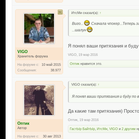
ИтсМи сказал(а):
↑
Виго...
Сначала чпокер...Теперь з
...шалун
Я понял ваши притязания и буду
VIGO
VIGO
,
19 мар 2016
Хранитель форума
Оптик
нравится это.
На форуме с:
10 май 2015
Сообщения:
38.977
VIGO сказал(а):
↑
Я понял ваши притязания и буду по 
Да какие там притязания) Просто
Оптик
,
19 мар 2016
Оптик
Автор
ГастЫр БайтЫр
,
ИтсМи
,
VIGO
и
2 другим
н
На форуме с:
30 авг 2013