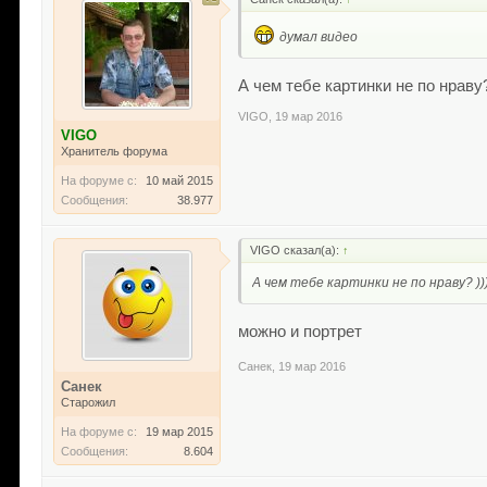
думал видео
А чем тебе картинки не по нраву?
VIGO
,
19 мар 2016
VIGO
Хранитель форума
На форуме с:
10 май 2015
Сообщения:
38.977
VIGO сказал(а):
↑
А чем тебе картинки не по нраву? ))
можно и портрет
Санек
,
19 мар 2016
Санек
Старожил
На форуме с:
19 мар 2015
Сообщения:
8.604