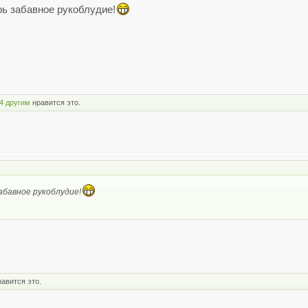
рь забавное рукоблудие!
4 другим
нравится это.
абавное рукоблудие!
авится это.