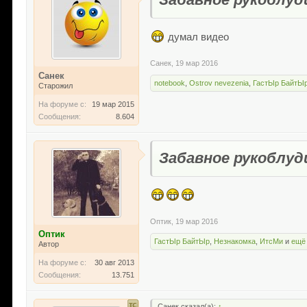
думал видео
Санек
,
19 мар 2016
Санек
notebook
,
Ostrov nevezenia
,
ГастЫр БайтЫ
Старожил
На форуме с:
19 мар 2015
Сообщения:
8.604
Забавное рукоблуд
Оптик
,
19 мар 2016
Оптик
ГастЫр БайтЫр
,
Незнакомка
,
ИтсМи
и
ещё
Автор
На форуме с:
30 авг 2013
Сообщения:
13.751
Санек сказал(а):
↑