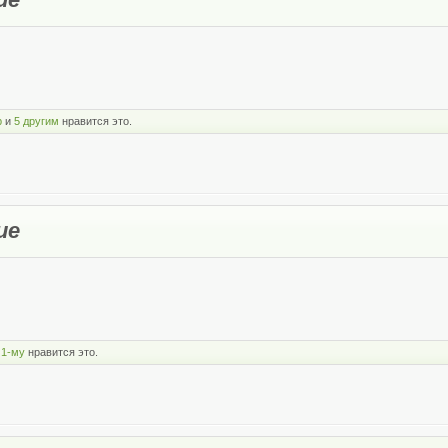
р
и
5 другим
нравится это.
ие
 1-му
нравится это.