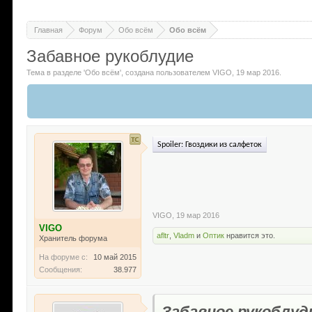
Главная
Форум
Обо всём
Обо всём
Забавное рукоблудие
Тема в разделе '
Обо всём
'
, создана пользователем
VIGO
,
19 мар 2016
.
Spoiler:
Гвоздики из салфеток
VIGO
,
19 мар 2016
VIGO
afltr
,
Vladm
и
Оптик
нравится это.
Хранитель форума
На форуме с:
10 май 2015
Сообщения:
38.977
Забавное рукоблуд