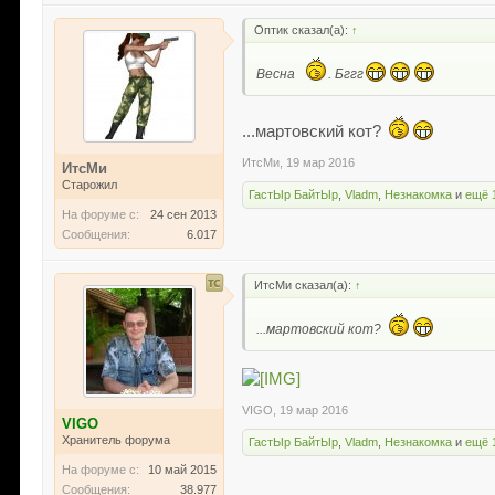
Оптик сказал(а):
↑
Весна
. Бггг
...мартовский кот?
ИтсМи
,
19 мар 2016
ИтсМи
Старожил
ГастЫр БайтЫр
,
Vladm
,
Незнакомка
и
ещё 
На форуме с:
24 сен 2013
Сообщения:
6.017
ИтсМи сказал(а):
↑
...мартовский кот?
VIGO
,
19 мар 2016
VIGO
Хранитель форума
ГастЫр БайтЫр
,
Vladm
,
Незнакомка
и
ещё 
На форуме с:
10 май 2015
Сообщения:
38.977