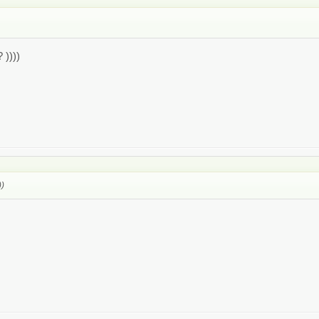
 ))))
))