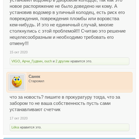
установил водомер в дворовом колодце, так как это
новое распоряжение не было доведено ни кому. А
установив водомер в уличный колодец, есть риск его
повреждения, повреждения пломбы или воровства
кем-нибудь. И это не единичный случай, многие
столкнулись с этой проблемой!!! Считаю это решение
нецелесообразным и необходимо требовать его
отмену!!!
15 окт 2020
VIGO
,
Арчи_Гудвин
,
ouch
и
2 другим
нравится это.
Санек
Старожил
что за новость? пишите в прокуратуру тогда, что за
забором то не ваша собственность пусть сами
устанавливают счетчик
17 окт 2020
Lёka
нравится это.