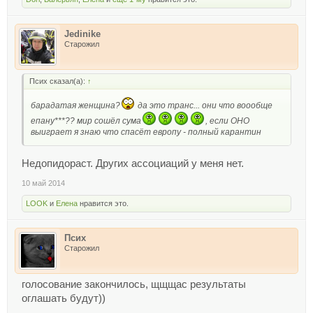
Jedinike
Старожил
Псих сказал(а):
↑
барадатая женщина?
да это транс... они что воообще
епану***?? мир сошёл сума
, если ОНО
выиграет я знаю что спасёт европу - полный карантин
Недопидораст. Других ассоциаций у меня нет.
10 май 2014
LOOK
и
Елена
нравится это.
Псих
Старожил
голосование закончилось, щщщас результаты
оглашать будут))