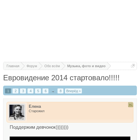
Главная
Форум
Обо всём
Музыка, фото и видео
Евровидение 2014 стартовало!!!!!
1
2
3
4
5
6
→
8
Вперёд >
Елена
Старожил
Поддержим девчонок))))))))