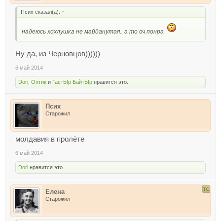
Псих сказал(а):
↑
надеюсь хохлушка не майданутая.. а то оч понра
Ну да, из Черновцов))))))
6 май 2014
Dori
,
Оптик
и
ГастЫр БайтЫр
нравится это.
Псих
Старожил
молдавия в пролёте
6 май 2014
Dori
нравится это.
Елена
Старожил