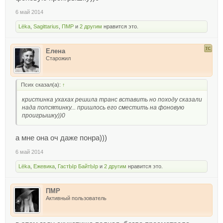
6 май 2014
Lёka
,
Sagittarius
,
ПМР
и
2 другим
нравится это.
Елена
Старожил
Псих сказал(а):
↑
кристинка ухахах решила транс вставить но походу сказали
нада попсятинку... пришлось его сместить на фоновую
проигрышку))0
а мне она оч даже понра)))
6 май 2014
Lёka
,
Ежевика
,
ГастЫр БайтЫр
и
2 другим
нравится это.
ПМР
Активный пользователь