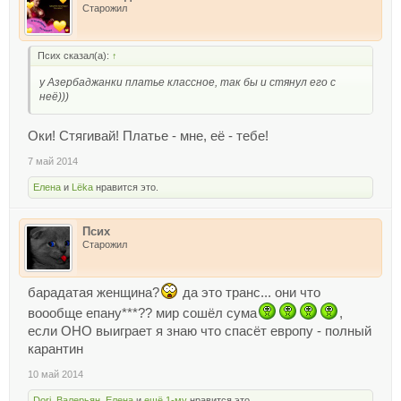
Старожил
Псих сказал(а):
↑
у Азербаджанки платье классное, так бы и стянул его с
неё)))
Оки! Стягивай! Платье - мне, её - тебе!
7 май 2014
Елена
и
Lёka
нравится это.
Псих
Старожил
барадатая женщина?
да это транс... они что
воообще епану***?? мир сошёл сума
,
если ОНО выиграет я знаю что спасёт европу - полный
карантин
10 май 2014
Dori
,
Валерьян
,
Елена
и
ещё 1-му
нравится это.