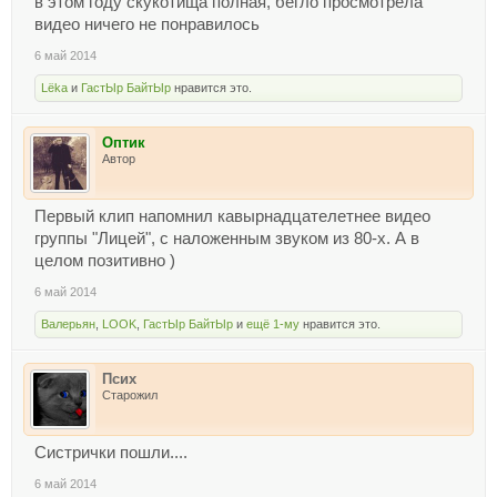
в этом году скукотища полная, бегло просмотрела
видео ничего не понравилось
6 май 2014
Lёka
и
ГастЫр БайтЫр
нравится это.
Оптик
Автор
Первый клип напомнил кавырнадцателетнее видео
группы "Лицей", с наложенным звуком из 80-х. А в
целом позитивно )
6 май 2014
Валерьян
,
LOOK
,
ГастЫр БайтЫр
и
ещё 1-му
нравится это.
Псих
Старожил
Систрички пошли....
6 май 2014