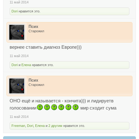
11 май 2014
Dori
нравится это.
Псих
Старожил
вернее ставить диагноз Европе)))
11 май 2014
Dori
и
Елена
нравится это.
Псих
Старожил
ОНО ещё и называется - кончита))) и лидируетв
голосовании
мир сходит сума
11 май 2014
Freeman
,
Dori
,
Елена
и
2 другим
нравится это.