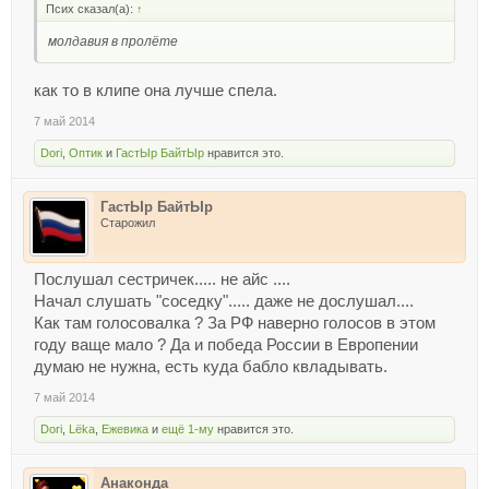
Псих сказал(а):
↑
молдавия в пролёте
как то в клипе она лучше спела.
7 май 2014
Dori
,
Оптик
и
ГастЫр БайтЫр
нравится это.
ГастЫр БайтЫр
Старожил
Послушал сестричек..... не айс ....
Начал слушать "соседку"..... даже не дослушал....
Как там голосовалка ? За РФ наверно голосов в этом
году ваще мало ? Да и победа России в Европении
думаю не нужна, есть куда бабло квладывать.
7 май 2014
Dori
,
Lёka
,
Ежевика
и
ещё 1-му
нравится это.
Анаконда