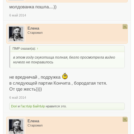
молдованка пошла....))
6 май 2014
Елена
Старожил
ПМР сказал(а):
↑
в этом году скукотища полная, бегло просмотрела видео
ничего не понравилось
не вредничай , подружка
в следующей партии Кончита , бородатая тетя.
От где жесть))))
6 май 2014
Dori
и
ГастЫр БайтЫр
нравится это.
Елена
Старожил