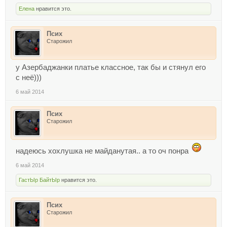
Елена
нравится это.
Псих
Старожил
у Азербаджанки платье классное, так бы и стянул его
с неё)))
6 май 2014
Псих
Старожил
надеюсь хохлушка не майданутая.. а то оч понра
6 май 2014
ГастЫр БайтЫр
нравится это.
Псих
Старожил