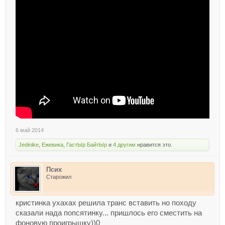
6 май 2014
Jedinike
,
Ежевика
,
ГастЫр БайтЫр
и
4 другим
нравится это.
Псих
Старожил
кристинка ухахах решила транс вставить но походу
сказали нада попсятинку... пришлось его сместить на
фоновую проигрышку))0