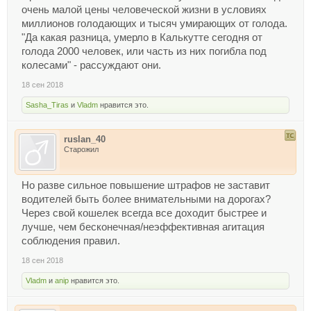
очень малой цены человеческой жизни в условиях
миллионов голодающих и тысяч умирающих от голода.
"Да какая разница, умерло в Калькутте сегодня от
голода 2000 человек, или часть из них погибла под
колесами" - рассуждают они.
18 сен 2018
Sasha_Tiras
и
Vladm
нравится это.
ruslan_40
Старожил
Но разве сильное повышение штрафов не заставит
водителей быть более внимательными на дорогах?
Через свой кошелек всегда все доходит быстрее и
лучше, чем бесконечная/неэффективная агитация
соблюдения правил.
18 сен 2018
Vladm
и
anip
нравится это.