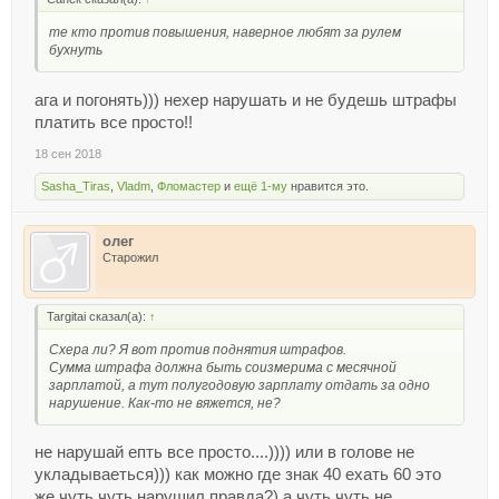
те кто против повышения, наверное любят за рулем
бухнуть
ага и погонять))) нехер нарушать и не будешь штрафы
платить все просто!!
18 сен 2018
Sasha_Tiras
,
Vladm
,
Фломастер
и
ещё 1-му
нравится это.
олег
Старожил
Targitai сказал(а):
↑
Схера ли? Я вот против поднятия штрафов.
Сумма штрафа должна быть соизмерима с месячной
зарплатой, а тут полугодовую зарплату отдать за одно
нарушение. Как-то не вяжется, не?
не нарушай епть все просто....)))) или в голове не
укладываеться))) как можно где знак 40 ехать 60 это
же чуть чуть нарушил правда?) а чуть чуть не