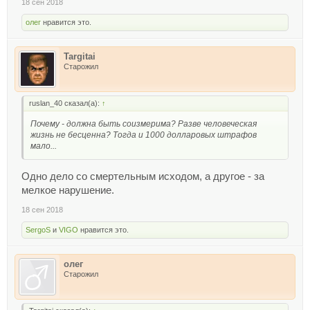
18 сен 2018
олег
нравится это.
Targitai
Старожил
ruslan_40 сказал(а):
↑
Почему - должна быть соизмерима? Разве человеческая
жизнь не бесценна? Тогда и 1000 долларовых штрафов
мало...
Одно дело со смертельным исходом, а другое - за
мелкое нарушение.
18 сен 2018
SergoS
и
VIGO
нравится это.
олег
Старожил