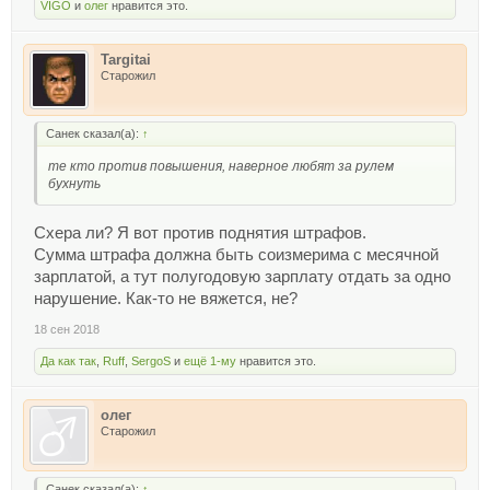
VIGO
и
олег
нравится это.
Targitai
Старожил
Санек сказал(а):
↑
те кто против повышения, наверное любят за рулем
бухнуть
Схера ли? Я вот против поднятия штрафов.
Сумма штрафа должна быть соизмерима с месячной
зарплатой, а тут полугодовую зарплату отдать за одно
нарушение. Как-то не вяжется, не?
18 сен 2018
Да как так
,
Ruff
,
SergoS
и
ещё 1-му
нравится это.
олег
Старожил
Санек сказал(а):
↑