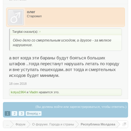
олег
Старожил
Targitai сказал(а):
↑
Одно дело со смертельным исходом, а другое - за мелкое
нарушение.
а вот когда эти бараны будут бояться больших
штафов ..тогда перестанут нарушать летать по городу
и вне уступать пешеходам..вот тогда и смертельных
исходов будет минимум.
18 сен 2018
kotya1964
и
Vladm
нравится это.
(Вы должны войти или зарегистрироваться, чтобы ответить.)
1
2
3
Вперёд >
...
Форум
О форуме. Города и страны
Республика Молдова