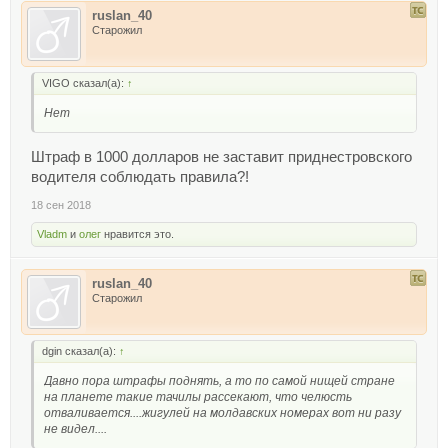
ruslan_40
Старожил
VIGO сказал(а):
↑
Нет
Штраф в 1000 долларов не заставит приднестровского
водителя соблюдать правила?!
18 сен 2018
Vladm
и
олег
нравится это.
ruslan_40
Старожил
dgin сказал(а):
↑
Давно пора штрафы поднять, а то по самой нищей стране
на планете такие тачилы рассекают, что челюсть
отваливается....жигулей на молдавских номерах вот ни разу
не видел....