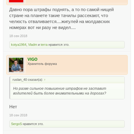
Давно пора штрафы поднять, а то по самой нищей
стране на планете такие тачилы рассекают, что
челюсть отваливается....жигулей на молдавских
номерах вот ни разу не видел....
18 сен 2018
kotya1964
,
Vladm
и
terra
нравится это.
VIGO
Хранитель форума
ruslan_40 сказал(а):
↑
Но разве сильное повышение штрафов не заставит
водителей быть более внимательными на дорогах?
Нет
18 сен 2018
SergoS
нравится это.