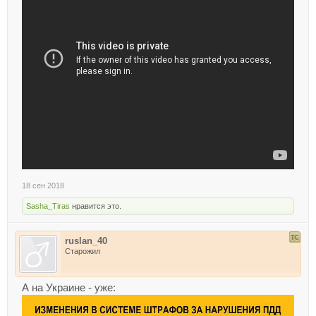
18 сен 2018
Sasha_Tiras
нравится это.
ruslan_40
Старожил
А на Украине - уже: