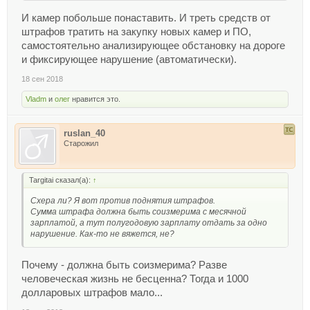
И камер побольше понаставить. И треть средств от
штрафов тратить на закупку новых камер и ПО,
самостоятельно анализирующее обстановку на дороге
и фиксирующее нарушение (автоматически).
18 сен 2018
Vladm
и
олег
нравится это.
ruslan_40
Старожил
Targitai сказал(а):
↑
Схера ли? Я вот против поднятия штрафов.
Сумма штрафа должна быть соизмерима с месячной
зарплатой, а тут полугодовую зарплату отдать за одно
нарушение. Как-то не вяжется, не?
Почему - должна быть соизмерима? Разве
человеческая жизнь не бесценна? Тогда и 1000
долларовых штрафов мало...