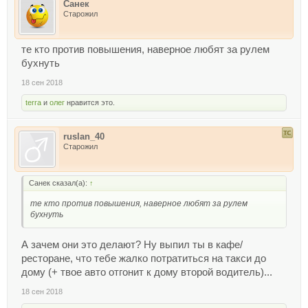
Санек
Старожил
те кто против повышения, наверное любят за рулем
бухнуть
18 сен 2018
terra
и
олег
нравится это.
ruslan_40
Старожил
Санек сказал(а):
↑
те кто против повышения, наверное любят за рулем
бухнуть
А зачем они это делают? Ну выпил ты в кафе/
ресторане, что тебе жалко потратиться на такси до
дому (+ твое авто отгонит к дому второй водитель)...
18 сен 2018