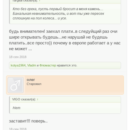
Targitai сказал(а):
↑
Кто без греха, пусть первый бросит в меня камень....
Банальная невнимательность, и вот ты уже пересек
сплошную на пол колеса... и усе.
будь внимателен! заехал плати..в следуйщий раз очи
шире открывать будешь...не нарушай не будешь
платить..все просто)) почему в европе работает а у нас
не может ...
18 сен 2018
kotya1964
,
Vladm
и
Фломастер
нравится это.
олег
Старожил
VIGO сказал(а):
↑
Нет
заставит!!! поверь..
18 сен 2018