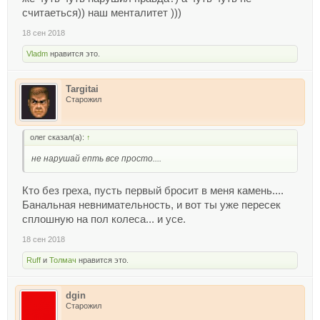
считаеться)) наш менталитет )))
18 сен 2018
Vladm
нравится это.
Targitai
Старожил
олег сказал(а):
↑
не нарушай епть все просто....
Кто без греха, пусть первый бросит в меня камень....
Банальная невнимательность, и вот ты уже пересек
сплошную на пол колеса... и усе.
18 сен 2018
Ruff
и
Толмач
нравится это.
dgin
Старожил