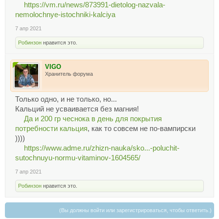
https://vm.ru/news/873991-dietolog-nazvala-
nemolochnye-istochniki-kalciya
7 апр 2021
Робинзон
нравится это.
VIGO
Хранитель форума
Только одно, и не только, но...
Кальций не усваивается без магния!
Да и 200 гр чеснока в день для покрытия
потребности кальция
, как то совсем не по-вампирски
))))
https://www.adme.ru/zhizn-nauka/sko...-poluchit-
sutochnuyu-normu-vitaminov-1604565/
7 апр 2021
Робинзон
нравится это.
(Вы должны войти или зарегистрироваться, чтобы ответить.)