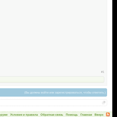
#1
(Вы должны войти или зарегистрироваться, чтобы ответить.)
оруме
Условия и правила
Обратная связь
Помощь
Главная
Вверх