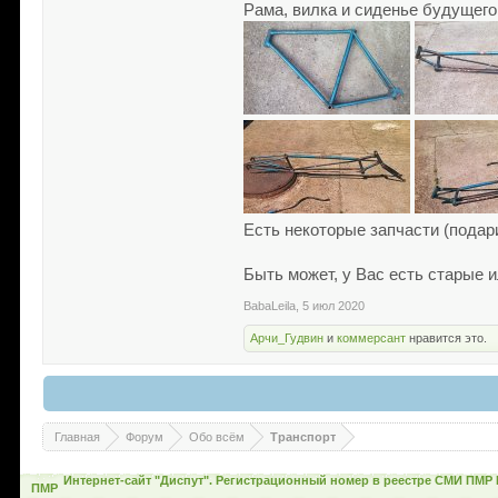
Рама, вилка и сиденье будущего
Есть некоторые запчасти (подар
Быть может, у Вас есть старые 
BabaLeila
,
5 июл 2020
Арчи_Гудвин
и
коммерсант
нравится это.
Главная
Форум
Обо всём
Транспорт
Интернет-сайт "Диспут". Регистрационный номер в реестре СМИ ПМР 
ПМР