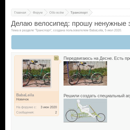
Главная
Форум
Обо всём
Транспорт
Делаю велосипед: прошу ненужные 
Тема в разделе '
Транспорт
'
, создана пользователем
BabaLeila
,
5 июл 2020
.
Передвигаюсь на Десне. Есть пр
BabaLeila
Решили создать специальный агр
Новичок
На форуме с:
3 июн 2020
Сообщения:
2