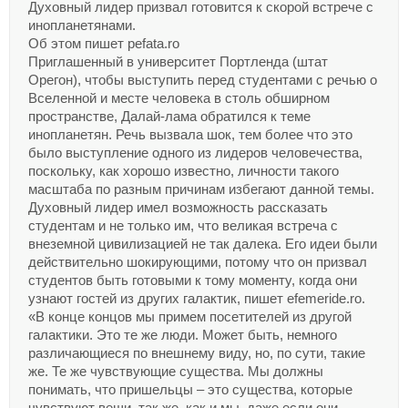
Духовный лидер призвал готовится к скорой встрече с
инопланетянами.
Об этом пишет pefata.ro
Приглашенный в университет Портленда (штат
Орегон), чтобы выступить перед студентами с речью о
Вселенной и месте человека в столь обширном
пространстве, Далай-лама обратился к теме
инопланетян. Речь вызвала шок, тем более что это
было выступление одного из лидеров человечества,
поскольку, как хорошо известно, личности такого
масштаба по разным причинам избегают данной темы.
Духовный лидер имел возможность рассказать
студентам и не только им, что великая встреча с
внеземной цивилизацией не так далека. Его идеи были
действительно шокирующими, потому что он призвал
студентов быть готовыми к тому моменту, когда они
узнают гостей из других галактик, пишет efemeride.ro.
«В конце концов мы примем посетителей из другой
галактики. Это те же люди. Может быть, немного
различающиеся по внешнему виду, но, по сути, такие
же. Те же чувствующие существа. Мы должны
понимать, что пришельцы – это существа, которые