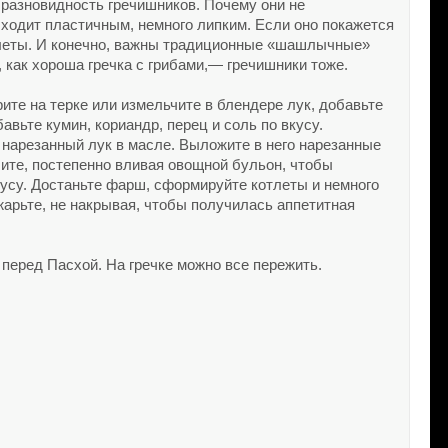
— разновидность гречишников. Почему они не
ыходит пластичным, немного липким. Если оно покажется
отлеты. И конечно, важны традиционные «шашлычные»
 как хороша гречка с грибами,— гречишники тоже.
ите на терке или измельчите в блендере лук, добавьте
вьте кумин, кориандр, перец и соль по вкусу.
 нарезанный лук в масле. Выложите в него нарезанные
шите, постепенно вливая овощной бульон, чтобы
кусу. Достаньте фарш, сформируйте котлеты и немного
арьте, не накрывая, чтобы получилась аппетитная
перед Пасхой. На гречке можно все пережить.