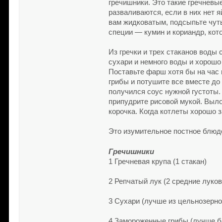
гречишники. Это такие гречневы
разваливаются, если в них нет 
вам жидковатым, подсыпьте чут
специи — кумин и кориандр, кот
Из гречки и трех стаканов воды
сухари и немного воды и хорошо
Поставьте фарш хотя бы на час 
грибы и потушите все вместе до
получился соус нужной густоты.
припудрите рисовой мукой. Выло
корочка. Когда котлеты хорошо 
Это изумительное постное блюдо
Гречишники
1 Гречневая крупа (1 стакан)
2 Репчатый лук (2 средние луко
3 Сухари (лучше из цельнозерно
4 Замороженные грибы (лучше бе