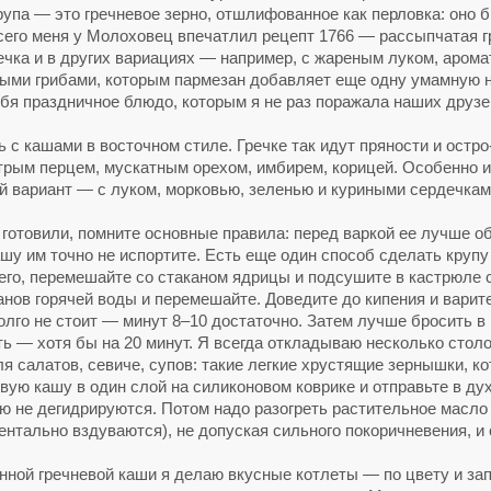
рупа — это гречневое зерно, отшлифованное как перловка: оно б
сего меня у Молоховец впечатлил рецепт 1766 — рассыпчатая гр
ечка и в других вариациях — например, с жареным луком, арома
ми грибами, которым пармезан добавляет еще одну умамную но
бя праздничное блюдо, которым я не раз поражала наших друзе
с кашами в восточном стиле. Гречке так идут пряности и остро
стрым перцем, мускатным орехом, имбирем, корицей. Особенно 
ой вариант — с луком, морковью, зеленью и куриными сердечка
и готовили, помните основные правила: перед варкой ее лучше 
ашу им точно не испортите. Есть еще один способ сделать крупу
его, перемешайте со стаканом ядрицы и подсушите в кастрюле 
анов горячей воды и перемешайте. Доведите до кипения и варите
олго не стоит — минут 8–10 достаточно. Затем лучше бросить в
ть — хотя бы на 20 минут. Я всегда откладываю несколько стол
я салатов, севиче, супов: такие легкие хрустящие зернышки, ко
овую кашу в один слой на силиконовом коврике и отправьте в ду
ю не дегидрируются. Потом надо разогреть растительное масло
ентально вздуваются), не допуская сильного покоричневения, и
ной гречневой каши я делаю вкусные котлеты — по цвету и запа