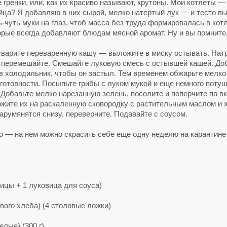
е гренки, или, как их красиво называют, крутоны. Мои котлеты 
яйца? Я добавляю в них сырой, мелко натертый лук — и тесто в
ь-чуть муки на глаз, чтоб масса без труда формировалась в к
орые всегда добавляют блюдам мясной аромат. Ну и вы помните,
 сварите переваренную кашу — выложите в миску остывать. Натр
 перемешайте. Смешайте луковую смесь с остывшей кашей. Доба
в холодильник, чтобы он застыл. Тем временем обжарьте мелко
 готовности. Посыпьте грибы с луком мукой и еще немного поту
 Добавьте мелко нарезанную зелень, посолите и поперчите по в
жите их на раскаленную сковородку с растительным маслом и ж
зарумянятся снизу, переверните. Подавайте с соусом.
 — на нем можно скрасить себе еще одну неделю на карантине 
вицы + 1 луковица для соуса)
вого хлеба) (4 столовые ложки)
лые) (300 г)