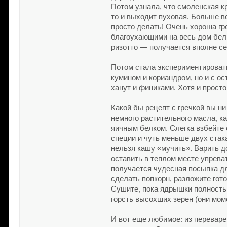
Потом узнала, что смоленская к
то и выходит пуховая. Больше в
просто делать! Очень хороша гр
благоухающими на весь дом белы
ризотто — получается вполне се
Потом стала экспериментировать 
кумином и кориандром, но и с о
ханут и финиками. Хотя и прост
Какой бы рецепт с гречкой вы н
немного растительного масла, к
яичным белком. Слегка взбейте 
специи и чуть меньше двух стак
нельзя кашу «мучить». Варить д
оставить в теплом месте упрева
получается чудесная посыпка дл
сделать попкорн, разложите гот
Сушите, пока ядрышки полность
горсть высохших зерен (они мом
И вот еще любимое: из переварен