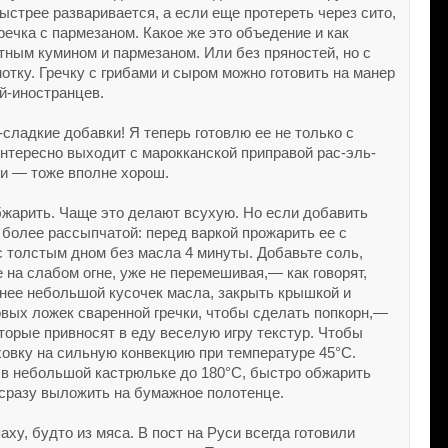
ыстрее разваривается, а если еще протереть через сито,
ечка с пармезаном. Какое же это объедение и как
тным кумином и пармезаном. Или без пряностей, но с
тку. Гречку с грибами и сыром можно готовить на манер
й-иностранцев.
-сладкие добавки! Я теперь готовлю ее не только с
интересно выходит с марокканской приправой рас-эль-
ми — тоже вполне хорош.
обжарить. Чаще это делают всухую. Но если добавить
 более рассыпчатой: перед варкой прожарить ее с
с толстым дном без масла 4 минуты. Добавьте соль,
 на слабом огне, уже не перемешивая,— как говорят,
 нее небольшой кусочек масла, закрыть крышкой и
овых ложек сваренной гречки, чтобы сделать попкорн,—
торые привносят в еду веселую игру текстур. Чтобы
ховку на сильную конвекцию при температуре 45°С.
 в небольшой кастрюльке до 180°С, быстро обжарить
 сразу выложить на бумажное полотенце.
ху, будто из мяса. В пост на Руси всегда готовили