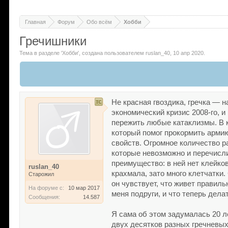
Главная
Форум
Обо всём
Хобби
Гречишники
Тема в разделе '
Хобби
'
, создана пользователем
ruslan_40
,
10 апр 2020
.
Не красная гвоздика, гречка — н
экономический кризис 2008-го, и
пережить любые катаклизмы. В ка
который помог прокормить армию
свойств. Огромное количество р
которые невозможно и перечисли
преимущество: в ней нет клейко
ruslan_40
крахмала, зато много клетчатки.
Старожил
он чувствует, что живет правил
На форуме с:
10 мар 2017
меня подруги, и что теперь дел
Сообщения:
14.587
Я сама об этом задумалась 20 л
двух десятков разных гречневых 