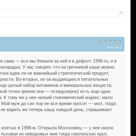
Голосов: 0
 я сама — все мы бежали за ней и в дефолт 1998-го, и в
ихорадка. У нас говорят, что на гречневой каше можно
ечка едва ли не важнейший стратегический продукт,
одности. Во-вторых, из-за выдающихся питательных
а еще целый набор витаминов и минеральных веществ,
кой точки зрения она — псевдозерно) есть еще одно
. К тому же у нее низкий гликемический индекс: мало
. Мой муж до сих пор ее все время просит — мол, тогда
о не варить же теперь кашу каждый день, спрашивают
ой взятых в 1998-м. Открыла Молоховец — у нее около
о пуховая из неведомых мне тогда смоленских круп.