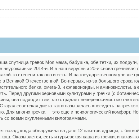
аша спутница тревог. Моя мама, бабушка, обе тетки, их подруги,
 в неурожайный 2014-й. И в наш вирусный 20-й снова гречневая л
кой-то степени так оно и есть. И на государственном уровне гр
 в Великой Отечественной. Во-первых, из-за большого срока г
астительного белка, омега-3, и флавоноиды, и аминокислоты, 
ть. Перед другими зерновыми культурами у гречки (с ботаничес
вины, она подходит тем, кто страдает непереносимостью глютена
 Старая советская диета так и называлась «посидеть на гречке»
ьно. Для многих гречка — это еще и психологический комфорт. Н
ать со всеми скупленными килограммами.
ет назад, когда обнаружила на даче 12 пакетов ядрицы, с битв
каш. Оказывается, есть и гурьевская каша из гречки, и какая-т