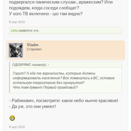
подвергался паническим слухам...вражеским? Или
подождем, когда соседи сообщат?
У кого ТВ включено - шо там видно?
8 апр 2016
Lёka
нравится это.
Vladm
Старожил
ОДОБРЯМС сказал(а):
↑
Горит? А где те журналисты, которые должны
информировать население? Все ломанулись в ВС, оставив
остальную территорию без прикрытия?
Что там думает Первый правдивый?
- Рабинович, посмотрите: какое небо нынче красивое!
- Да уж, это они умеют!
8 апр 2016