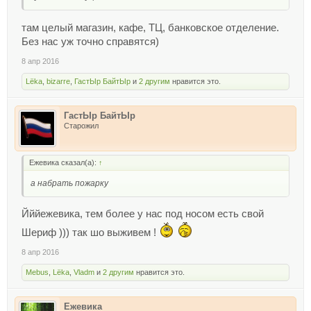
там целый магазин, кафе, ТЦ, банковское отделение.
Без нас уж точно справятся)
8 апр 2016
Lёka
,
bizarre
,
ГастЫр БайтЫр
и
2 другим
нравится это.
ГастЫр БайтЫр
Старожил
Ежевика сказал(а):
↑
а набрать пожарку
Йййежевика, тем более у нас под носом есть свой
Шериф ))) так шо выживем !
8 апр 2016
Mebus
,
Lёka
,
Vladm
и
2 другим
нравится это.
Ежевика