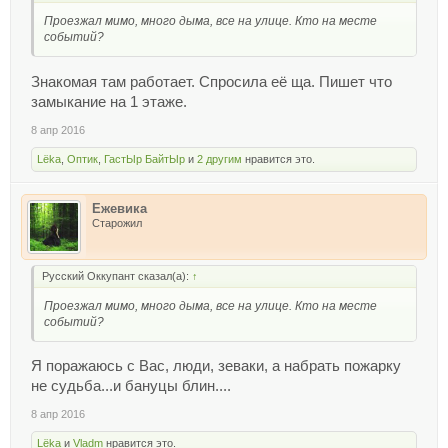
Проезжал мимо, много дыма, все на улице. Кто на месте
событий?
Знакомая там работает. Спросила её ща. Пишет что
замыкание на 1 этаже.
8 апр 2016
Lёka
,
Оптик
,
ГастЫр БайтЫр
и
2 другим
нравится это.
Ежевика
Старожил
Русский Оккупант сказал(а):
↑
Проезжал мимо, много дыма, все на улице. Кто на месте
событий?
Я поражаюсь с Вас, люди, зеваки, а набрать пожарку
не судьба...и бануцы блин....
8 апр 2016
Lёka
и
Vladm
нравится это.