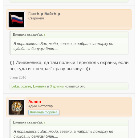
ГастЫр БайтЫр
Старожил
Ежевика сказал(а):
↑
Я поражаюсь с Вас, люди, зеваки, а набрать пожарку не
судьба...и бануцы блин....
))) Йййежевика, да там полный Тернополь охраны, если
чо, туда и "спецназ" сразу вызовут )))
8 апр 2016
Lёka
,
bizarre
,
Ежевика
и
3 другим
нравится это.
Admin
Администратор
Команда форума
Ежевика сказал(а):
↑
Я поражаюсь с Вас, люди, зеваки, а набрать пожарку не
судьба...и бануцы блин....