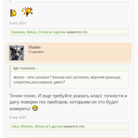
8 апр 2016
Ежевика
,
Mebus
,
Оптик
и
4 другим
нравится это.
Vladm
Старожил
dgin сказал(а):
↑
много - это сколько? Какова его густота, верхняя граница,
скорость рассевания, цвет?
Точно-точно. И еще требуйте указать класс точности и
дату поверки тех приборов, которыми он это будет
измерять!
8 апр 2016
Lёka
,
Warlock
,
Mebus
и
5 другим
нравится это.