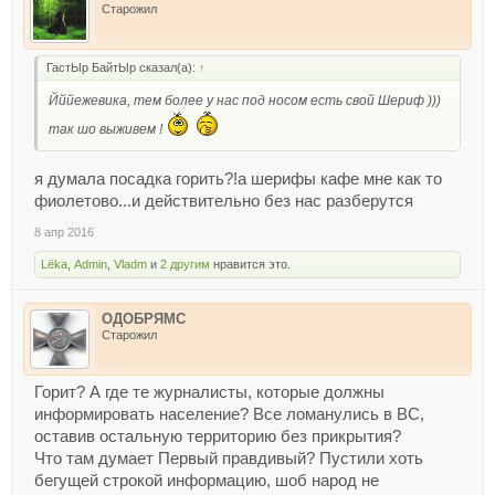
Старожил
ГастЫр БайтЫр сказал(а):
↑
Йййежевика, тем более у нас под носом есть свой Шериф )))
так шо выживем !
я думала посадка горить?!а шерифы кафе мне как то
фиолетово...и действительно без нас разберутся
8 апр 2016
Lёka
,
Admin
,
Vladm
и
2 другим
нравится это.
ОДОБРЯМС
Старожил
Горит? А где те журналисты, которые должны
информировать население? Все ломанулись в ВС,
оставив остальную территорию без прикрытия?
Что там думает Первый правдивый? Пустили хоть
бегущей строкой информацию, шоб народ не