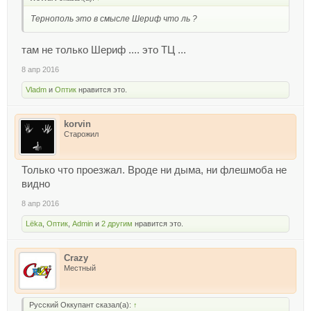
Тернополь это в смысле Шериф что ль ?
там не только Шериф .... это ТЦ ...
8 апр 2016
Vladm
и
Оптик
нравится это.
korvin
Старожил
Только что проезжал. Вроде ни дыма, ни флешмоба не
видно
8 апр 2016
Lёka
,
Оптик
,
Admin
и
2 другим
нравится это.
Crazy
Местный
Русский Оккупант сказал(а):
↑