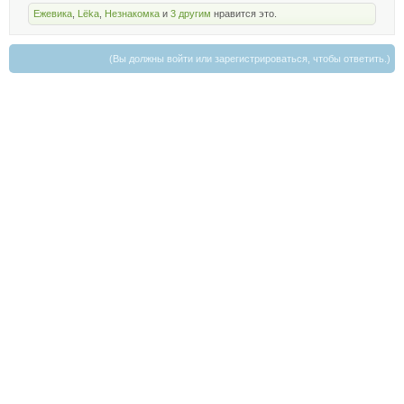
Ежевика
,
Lёka
,
Незнакомка
и
3 другим
нравится это.
(Вы должны войти или зарегистрироваться, чтобы ответить.)