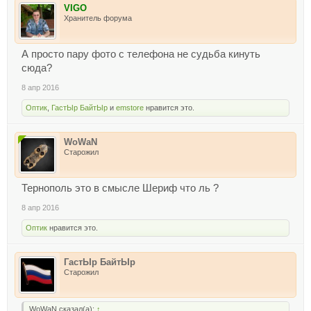
VIGO
Хранитель форума
А просто пару фото с телефона не судьба кинуть
сюда?
8 апр 2016
Оптик
,
ГастЫр БайтЫр
и
emstore
нравится это.
WoWaN
Старожил
Тернополь это в смысле Шериф что ль ?
8 апр 2016
Оптик
нравится это.
ГастЫр БайтЫр
Старожил
WoWaN сказал(а):
↑