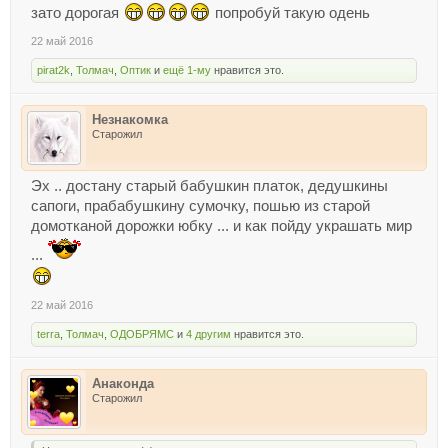
зато дорогая
попробуй такую одень
22 май 2016
pirat2k
,
Толмач
,
Оптик
и
ещё 1-му
нравится это.
Незнакомка
Старожил
Эх .. достану старый бабушкин платок, дедушкины
сапоги, прабабушкину сумочку, пошью из старой
домотканой дорожки юбку ... и как пойду украшать мир
...
22 май 2016
terra
,
Толмач
,
ОДОБРЯМС
и
4 другим
нравится это.
Анаконда
Старожил