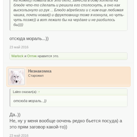
на ножке)) помыла все это дело, занесла в дом) хотела на
блюде что-то сделать и решила его сполоснуть, а оно как
выскользнуло из рук ... Блюдо вдребезги и с ним еще любимая
чашка, почти новая)) и фруктовницу тоже я кокнула, но чуть-
чуть позже)) а вот лежало бы на чердаке и не разбилось
бы))))
отсюда мораль...))
23 май 2016
Warlock
и
Оптик
нравится это.
Незнакомка
Старожил
Laleo сказал(а):
↑
отсюда мораль...))
Да..))
Не, ну у меня вообще оочень редко бьется посуда) а
это прям заговор какой-то))
23 май 2016