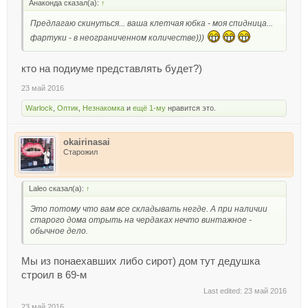
Анаконда сказал(а):
↑
Предлагаю скинуться... ваша клетчая юбка - моя спидница...
фартуки - в неограниченном количестве)))
кто на подиуме представлять будет?)
23 май 2016
Warlock
,
Оптик
,
Незнакомка
и
ещё 1-му
нравится это.
okairinasai
Старожил
Laleo сказал(а):
↑
Это потому что вам все складывать негде. А при наличии
старого дома отрыть на чердаках нечто винтажное -
обычное дело.
Мы из понаехавших либо сирот) дом тут дедушка
строил в 69-м
Last edited:
23 май 2016
23 май 2016