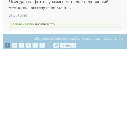
Чемодан на фото... у мамы есть ещё деревянный
чемодан... выкинуть не хочет...
23 май 2016
Толмач
и
Оптик
нравится это.
(Вы должны войти или зарегистрироваться, чтобы ответить.)
1
2
3
4
5
6
→
20
Вперёд >