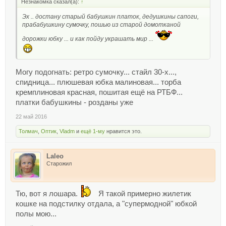
Незнакомка сказал(а):
↑
Эх .. достану старый бабушкин платок, дедушкины сапоги,
прабабушкину сумочку, пошью из старой домотканой
дорожки юбку ... и как пойду украшать мир ...
Могу подогнать: ретро сумочку... стайл 30-х...,
спидница... плюшевая юбка малиновая... торба
кремплиновая красная, пошитая ещё на РТБФ...
платки бабушкины - розданы уже
22 май 2016
Толмач
,
Оптик
,
Vladm
и
ещё 1-му
нравится это.
Laleo
Старожил
Тю, вот я лошара.
Я такой примерно жилетик
кошке на подстилку отдала, а "супермодной" юбкой
полы мою...