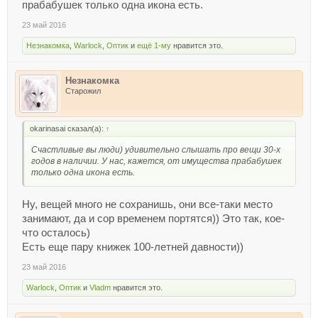
прабабушек только одна икона есть.
23 май 2016
Незнакомка
,
Warlock
,
Оптик
и
ещё 1-му
нравится это.
Незнакомка
Старожил
okarinasai сказал(а):
↑
Счастливые вы люди) удивительно слышать про вещи 30-х
годов в наличии. У нас, кажется, от имущества прабабушек
только одна икона есть.
Ну, вещей много не сохранишь, они все-таки место
занимают, да и сор временем портятся)) Это так, кое-
что осталось)
Есть еще пару книжек 100-летней давности))
23 май 2016
Warlock
,
Оптик
и
Vladm
нравится это.