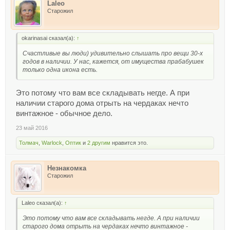
Laleo
Старожил
okarinasai сказал(а):
↑
Счастливые вы люди) удивительно слышать про вещи 30-х
годов в наличии. У нас, кажется, от имущества прабабушек
только одна икона есть.
Это потому что вам все складывать негде. А при
наличии старого дома отрыть на чердаках нечто
винтажное - обычное дело.
23 май 2016
Толмач
,
Warlock
,
Оптик
и
2 другим
нравится это.
Незнакомка
Старожил
Laleo сказал(а):
↑
Это потому что вам все складывать негде. А при наличии
старого дома отрыть на чердаках нечто винтажное -