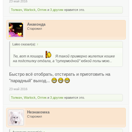
23 май 2016
Толмач
,
Warlock
,
Оптик
и
3 другим
нравится это.
Анаконда
Старожил
Laleo сказал(а):
↑
Тю, вот я лошара.
Я такой примерно жилетик кошке
на подстилку отдала, а "супермодной" юбкой полы мою...
Быстро всё отобрать, отстирать и приготовить на
"парадный" выход...
23 май 2016
Толмач
,
Warlock
,
Оптик
и
3 другим
нравится это.
Незнакомка
Старожил
Анаконда сказал(а):
↑