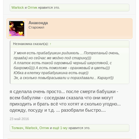
Warlock
и
Оптик
нравится это.
Анаконда
Старожил
Незнакомка сказал(а):
↑
У меня есть прабабушкин ридикюль ... Потрепаный очень,
правда) но сейчас же модно под старину)))
А платок есть такой огромный черный шерстяной, с
бахромой))) А есть помоложе - оранжевый в цветы)))
Юбка в клетку прабабушкина есть еще))
Эх, а сколько повыбрасывали и пораздавали... Караул!))
я сделала очень просто... после смерти бабушки -
всем бабулям - соседкам сказала что они могут
приходить и брать всё что хотят и сколько угодно...
одежду, посуду и т.д. ... разобрали быстро....
23 май 2016
Толмач
,
Warlock
,
Оптик
и
ещё 1-му
нравится это.