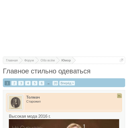
Главная
Форум
Обо всём
Юмор
Главное стильно одеваться
1
2
3
4
5
6
→
20
Вперёд >
Толмач
Старожил
Высокая мода 2016 г.