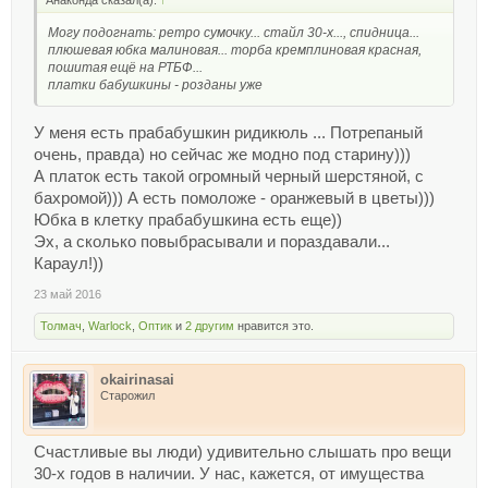
Могу подогнать: ретро сумочку... стайл 30-х..., спидница...
плюшевая юбка малиновая... торба кремплиновая красная,
пошитая ещё на РТБФ...
платки бабушкины - розданы уже
У меня есть прабабушкин ридикюль ... Потрепаный
очень, правда) но сейчас же модно под старину)))
А платок есть такой огромный черный шерстяной, с
бахромой))) А есть помоложе - оранжевый в цветы)))
Юбка в клетку прабабушкина есть еще))
Эх, а сколько повыбрасывали и пораздавали...
Караул!))
23 май 2016
Толмач
,
Warlock
,
Оптик
и
2 другим
нравится это.
okairinasai
Старожил
Счастливые вы люди) удивительно слышать про вещи
30-х годов в наличии. У нас, кажется, от имущества