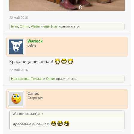
22 май 2016
terra
,
Оптик
,
Vladm
и
ещё 1-му
нравится это.
Warlock
delete
Красавица писанная!
22 май 2016
Незнакомка
,
Толмач
и
Оптик
нравится это.
Санек
Старожил
Warlock сказал(а):
↑
Красавица писанная!