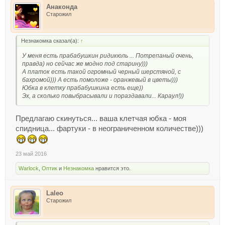
Анаконда
Старожил
Незнакомка сказал(а):
↑
У меня есть прабабушкин ридикюль ... Потрепаный очень,
правда) но сейчас же модно под старину)))
А платок есть такой огромный черный шерстяной, с
бахромой))) А есть помоложе - оранжевый в цветы)))
Юбка в клетку прабабушкина есть еще))
Эх, а сколько повыбрасывали и пораздавали... Караул!))
Предлагаю скинуться... ваша клетчая юбка - моя
спидница... фартуки - в неограниченном количестве)))
23 май 2016
Warlock
,
Оптик
и
Незнакомка
нравится это.
Laleo
Старожил