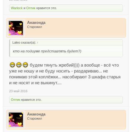
Warlock
и
Оптик
нравится это.
Анаконда
Старожил
Laleo сказал(а):
↑
кто на подиуме представлять будет?)
будем тянуть жребий)))) а вообще - всё что
уже не ношу и не буду носить - раздариваю... не
понимаю этой коплёжки... насобирают 3 шкафа старья
и не носят и не выкинут....
23 май 2016
Оптик
нравится это.
Анаконда
Старожил